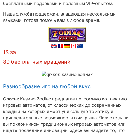
бесплатными подарками и полезным VIP-опытом.
Наша служба поддержки, владеющая несколькими
языками, готова помочь вам в любое время.
1$ за
80 бесплатных вращений
Разнообразие игр на любой вкус
Слоты:
Казино Zodiac предлагает огромную коллекцию
игровых автоматов, от классических до современных,
каждый из которых имеет уникальную тематику и
привлекательные возможности выигрыша. Являетесь ли
вы поклонником традиционных игровых автоматов или
ищете последние инновации, здесь вы найдете то, что