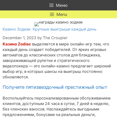
Skip
Меню
to
content
Menu
Казино Зодиак: Крупные выигрыши каждый день
December 1, 2023
by
The Croupier
Казино Zodiac
выделяется в мире онлайн-игр тем, что
каждый день создает победителей. От ярких игровых
автоматов до классических столов для блэкджека,
завораживающей рулетки и стратегического
видеопокера — это онлайн-казино предлагает широкий
выбор игр, в которых шансы на выигрыш постоянно
обновляются.
Получите пятизвездочный престижный опыт
Воспользуйтесь персонализированным обслуживанием
клиентов, доступным 24 часа в сутки, 7 дней в неделю,
без членских взносов. Наслаждайтесь выгодными
предложениями, бонусами на реальные деньги,