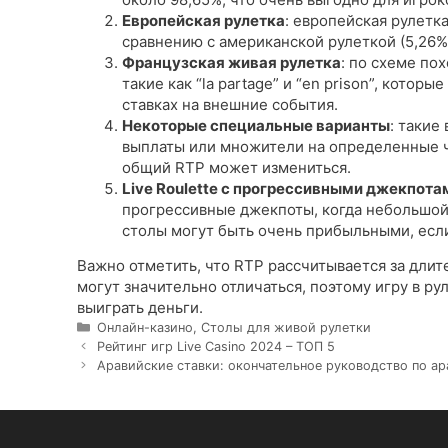
Европейская рулетка
: европейская рулетка
сравнению с американской рулеткой (5,26%)
Французская живая рулетка
: по схеме по
такие как “la partage” и “en prison”, кото
ставках на внешние события.
Некоторые специальные варианты
: такие
выплаты или множители на определенные чи
общий RTP может измениться.
Live Roulette с прогрессивными джекпот
прогрессивные джекпоты, когда небольшой 
столы могут быть очень прибыльными, если
Важно отметить, что RTP рассчитывается за дли
могут значительно отличаться, поэтому игру в ру
выиграть деньги.
Categories
Онлайн-казино
,
Столы для живой рулетки
Рейтинг игр Live Casino 2024 – ТОП 5
Аравийские ставки: окончательное руководство по а