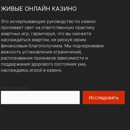
ЖИВЫЕ ОНЛАЙН КАЗИНО
Это исчерпывающее руководство по казино
проливает свет на ответственную практику
азартных игр, гарантируя, что вы сможете
наслаждаться азартом, не рискуя своим
финансовым благополучием. Мы подчеркиваем
важность установления ограничений,
распознавания признаков зависимости и
поддержания здорового состояния ума,
наслаждаясь игрой в казино.
Исследовать
Исследовать