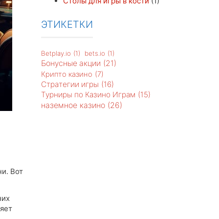
Столы для игры в кости
(1)
ЭТИКЕТКИ
Betplay.io
(1)
bets.io
(1)
Бонусные акции
(21)
Крипто казино
(7)
Стратегии игры
(16)
Турниры по Казино Играм
(15)
наземное казино
(26)
и. Вот
них
ляет