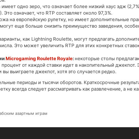
 имеет одно зеро, что означает более низкий хаус эдж (2,7%
. Это означает, что RTP составляет около 97,3%.
хожа на европейскую рулетку, но имеет дополнительные пра
рые могут еще больше снизить преимущество заведения, особ
 варианты, как Lightning Roulette, могут предлагать дополни
сла. Это может увеличить RTP для этих конкретных ставок
ами
Microgaming Roulette Royale
:
некоторые столы предлага
процент от каждой ставки идет в накопительный джекпот. 
 вы выиграете джекпот, хотя это случается редко.
тельные периоды и тысячи оборотов. Краткосрочные результ
летку всегда следует рассматривать как развлечение, а не к
рабским азартным играм