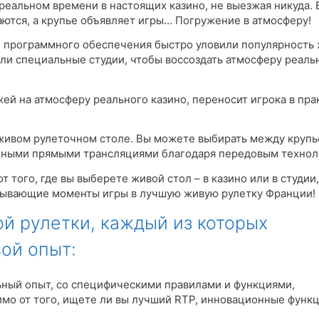
 реальном времени в настоящих казино, не выезжая никуда.
аются, а крупье объявляет игры… Погружение в атмосферу!
и программного обеспечения быстро уловили популярность
али специальные студии, чтобы воссоздать атмосферу реаль
жей на атмосферу реального казино, переносит игрока в пр
а живом рулеточном столе. Вы можете выбирать между крупь
енными прямыми трансляциями благодаря передовым технол
 того, где вы выберете живой стол – в казино или в студии,
тывающие моменты игры в лучшую живую рулетку Франции!
ой рулетки, каждый из которых
ой опыт:
ьный опыт, со специфическими правилами и функциями,
имо от того, ищете ли вы лучший RTP, инновационные функ