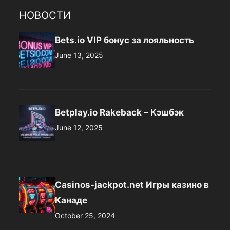
НОВОСТИ
Bets.io VIP бонус за лояльность
June 13, 2025
Betplay.io Rakeback – Кэшбэк
June 12, 2025
Casinos-jackpot.net Игры казино в
Канаде
October 25, 2024