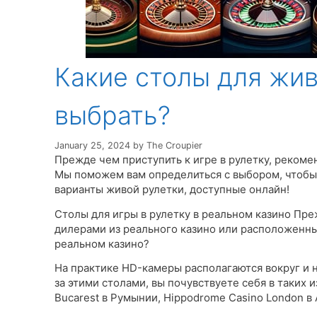
Какие столы для жив
выбрать?
January 25, 2024
by
The Croupier
Прежде чем приступить к игре в рулетку, рекоме
Мы поможем вам определиться с выбором, чтобы 
варианты живой рулетки, доступные онлайн!
Столы для игры в рулетку в реальном казино Пр
дилерами из реального казино или расположенные
реальном казино?
На практике HD-камеры располагаются вокруг и 
за этими столами, вы почувствуете себя в таких и
Bucarest в Румынии, Hippodrome Casino London в 