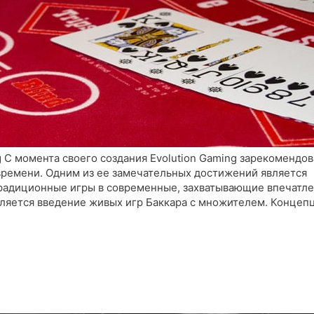
 С момента своего создания Evolution Gaming зарекомендов
 времени. Одним из ее замечательных достижений является
традиционные игры в современные, захватывающие впечатле
вляется введение живых игр Баккара с множителем. Концеп