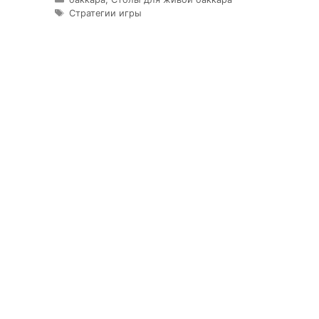
Tags
Стратегии игры