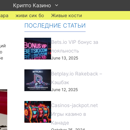
Крипто Казино
кара
живи сик бо
Живые кости
ПОСЛЕДНИЕ СТАТЬИ
Bets.io VIP бонус за
щий
лояльность
го
бе
June 13, 2025
Betplay.io Rakeback –
Кэшбэк
June 12, 2025
Casinos-jackpot.net
Игры казино в
Канаде
October 25, 2024