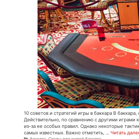
10 советов и стратегий игры в баккара В баккара,
Действительно, по сравнению с другими играми к
из-за ее особых правил. Однако некоторые такти
самых известных. Важно отметить, …
Читать дале
Categories
баккара
,
Столы для живой баккара