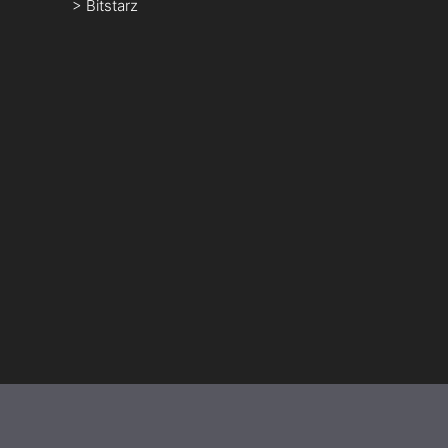
>
Bitstarz