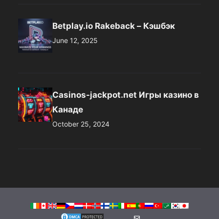
Betplay.io Rakeback – Кэшбэк
June 12, 2025
Casinos-jackpot.net Игры казино в
Канаде
October 25, 2024