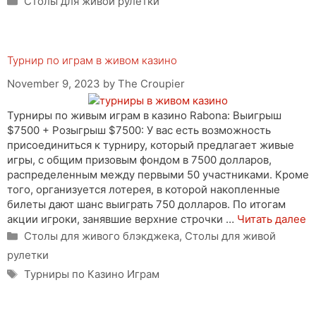
Столы для живой рулетки
Турнир по играм в живом казино
November 9, 2023
by
The Croupier
Турниры по живым играм в казино Rabona: Выигрыш
$7500 + Розыгрыш $7500: У вас есть возможность
присоединиться к турниру, который предлагает живые
игры, с общим призовым фондом в 7500 долларов,
распределенным между первыми 50 участниками. Кроме
того, организуется лотерея, в которой накопленные
билеты дают шанс выиграть 750 долларов. По итогам
акции игроки, занявшие верхние строчки …
Читать далее
Categories
Столы для живого блэкджека
,
Столы для живой
рулетки
Tags
Турниры по Казино Играм