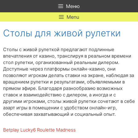
Skip
Меню
to
content
Menu
Столы для живой рулетки
Столы с живой рулеткой предлагают подлинные
впечатления от казино, транслируя в реальном времени
стол рулетки, организованный реальным дилером.
Доступные через платформы онлайн-казино, они
позволяют игрокам делать ставки на экране, наблюдая за
вращением рулетки и результатами, объявляемыми в
прямом эфире. Благодаря разнообразию возможных
ставок и взаимодействию с дилером, а иногда и с
другими игроками, столы живой рулетки сочетают в себе
азарт игры в помещении с удобством онлайн-игр,
обеспечивая захватывающий и социальный опыт.
Betplay Lucky6 Roulette Madness