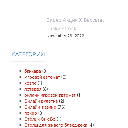
баккара
(3)
Игровой автомат
(6)
крэпс
(1)
лотерея
(8)
онлайн игровой автомат
(1)
Онлайн рулетка
(2)
Онлайн-казино
(76)
покер
(3)
Столик Сик Бо
(1)
Столы для живого блэкджека
(4)
Столы для живой баккара
(2)
Столы для живой рулетки
(11)
Столы для игры в кости
(1)
ЭТИКЕТКИ
Бонусные акции
(21)
Betplay.io
(1)
bets.io
(1)
Стратегии игры
(16)
Крипто казино
(7)
Турниры по Казино Играм
(15)
наземное казино
(26)