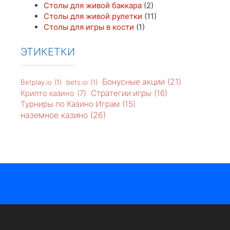
ТОП БОНУСЫ
НОВОСТИ
Bets.io VIP бонус за лояльность
June 13, 2025