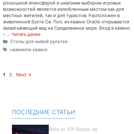
роскошной атмосферой и широким выбором игровых
возможностей является излюбленным местом как для
местных жителей, так и для туристов. Расположен в
живописной бухте Св. Пол, из казино Oracle открывается
захватывающий вид на Средиземное море. Вход в казино
– …
Читать далее
Categories
Столы для живой рулетки
Tags
наземное казино
Page
Page
1
2
Next
→
ПОСЛЕДНИЕ СТАТЬИ
Bets.io VIP бонус за