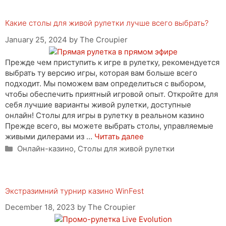
Какие столы для живой рулетки лучше всего выбрать?
January 25, 2024
by
The Croupier
Прежде чем приступить к игре в рулетку, рекомендуется
выбрать ту версию игры, которая вам больше всего
подходит. Мы поможем вам определиться с выбором,
чтобы обеспечить приятный игровой опыт. Откройте для
себя лучшие варианты живой рулетки, доступные
онлайн! Столы для игры в рулетку в реальном казино
Прежде всего, вы можете выбрать столы, управляемые
живыми дилерами из …
Читать далее
Categories
Онлайн-казино
,
Столы для живой рулетки
Экстразимний турнир казино WinFest
December 18, 2023
by
The Croupier