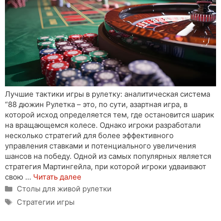
Лучшие тактики игры в рулетку: аналитическая система
“88 дюжин Рулетка – это, по сути, азартная игра, в
которой исход определяется тем, где остановится шарик
на вращающемся колесе. Однако игроки разработали
несколько стратегий для более эффективного
управления ставками и потенциального увеличения
шансов на победу. Одной из самых популярных является
стратегия Мартингейла, при которой игроки удваивают
свою …
Читать далее
Categories
Столы для живой рулетки
Tags
Стратегии игры