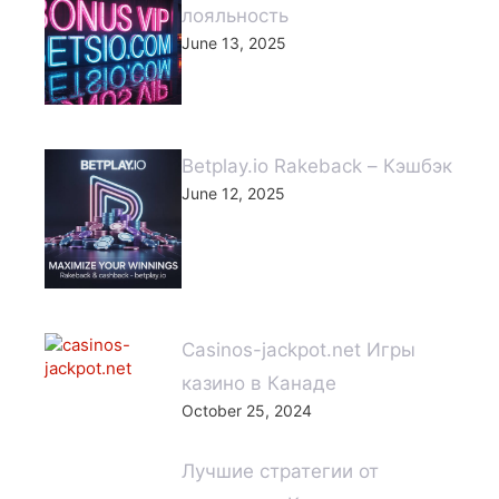
лояльность
June 13, 2025
Betplay.io Rakeback – Кэшбэк
June 12, 2025
Casinos-jackpot.net Игры
казино в Канаде
October 25, 2024
Лучшие стратегии от