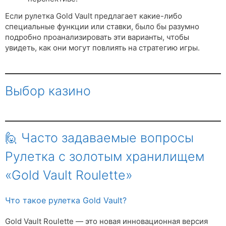
Если рулетка Gold Vault предлагает какие-либо
специальные функции или ставки, было бы разумно
подробно проанализировать эти варианты, чтобы
увидеть, как они могут повлиять на стратегию игры.
Выбор казино
🙋 Часто задаваемые вопросы
Рулетка с золотым хранилищем
«Gold Vault Roulette»
Что такое рулетка Gold Vault?
Gold Vault Roulette — это новая инновационная версия