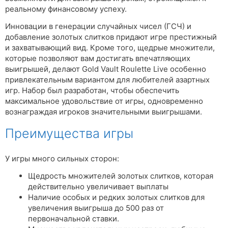
реальному финансовому успеху.
Инновации в генерации случайных чисел (ГСЧ) и
добавление золотых слитков придают игре престижный
и захватывающий вид. Кроме того, щедрые множители,
которые позволяют вам достигать впечатляющих
выигрышей, делают Gold Vault Roulette Live особенно
привлекательным вариантом для любителей азартных
игр. Набор был разработан, чтобы обеспечить
максимальное удовольствие от игры, одновременно
вознаграждая игроков значительными выигрышами.
Преимущества игры
У игры много сильных сторон:
Щедрость множителей золотых слитков, которая
действительно увеличивает выплаты
Наличие особых и редких золотых слитков для
увеличения выигрыша до 500 раз от
первоначальной ставки.