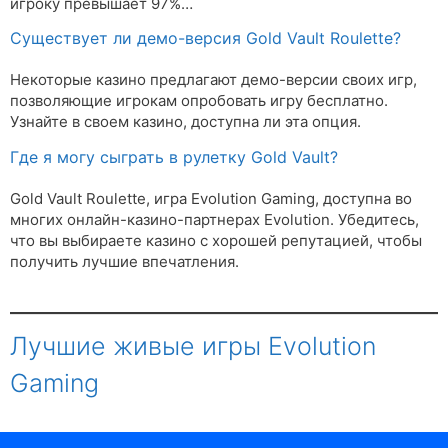
игроку превышает 97%…
Существует ли демо-версия Gold Vault Roulette?
Некоторые казино предлагают демо-версии своих игр,
позволяющие игрокам опробовать игру бесплатно.
Узнайте в своем казино, доступна ли эта опция.
Где я могу сыграть в рулетку Gold Vault?
Gold Vault Roulette, игра Evolution Gaming, доступна во
многих онлайн-казино-партнерах Evolution. Убедитесь,
что вы выбираете казино с хорошей репутацией, чтобы
получить лучшие впечатления.
Лучшие живые игры Evolution
Gaming