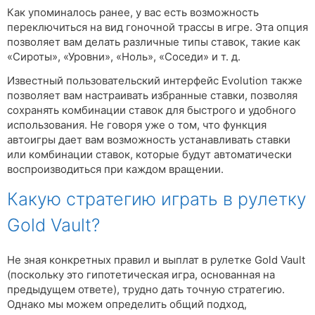
Как упоминалось ранее, у вас есть возможность
переключиться на вид гоночной трассы в игре. Эта опция
позволяет вам делать различные типы ставок, такие как
«Сироты», «Уровни», «Ноль», «Соседи» и т. д.
Известный пользовательский интерфейс Evolution также
позволяет вам настраивать избранные ставки, позволяя
сохранять комбинации ставок для быстрого и удобного
использования. Не говоря уже о том, что функция
автоигры дает вам возможность устанавливать ставки
или комбинации ставок, которые будут автоматически
воспроизводиться при каждом вращении.
Какую стратегию играть в рулетку
Gold Vault?
Не зная конкретных правил и выплат в рулетке Gold Vault
(поскольку это гипотетическая игра, основанная на
предыдущем ответе), трудно дать точную стратегию.
Однако мы можем определить общий подход,