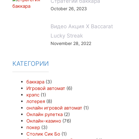
Стратегии баккара
October 26, 2023
Видео Акция X Baccarat
Lucky Streak
November 28, 2022
КАТЕГОРИИ
баккара
(3)
Игровой автомат
(6)
крэпс
(1)
лотерея
(8)
онлайн игровой автомат
(1)
Онлайн рулетка
(2)
Онлайн-казино
(76)
покер
(3)
Столик Сик Бо
(1)