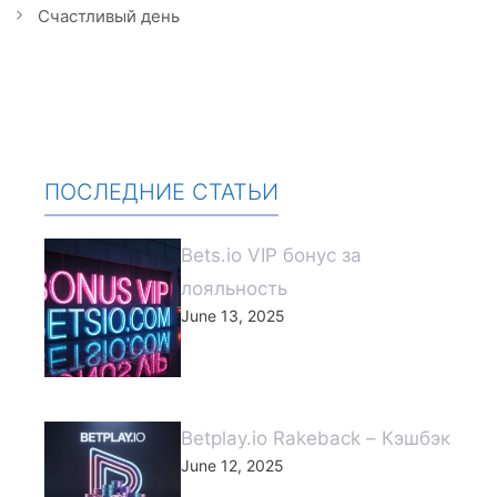
Счастливый день
ПОСЛЕДНИЕ СТАТЬИ
Bets.io VIP бонус за
лояльность
June 13, 2025
Betplay.io Rakeback – Кэшбэк
June 12, 2025