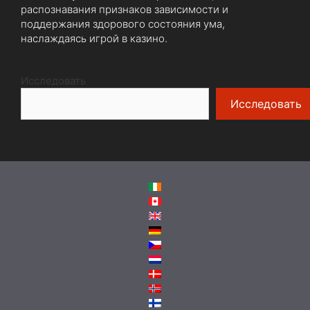
распознавания признаков зависимости и
поддержания здорового состояния ума,
наслаждаясь игрой в казино.
Исследовать
Исследовать