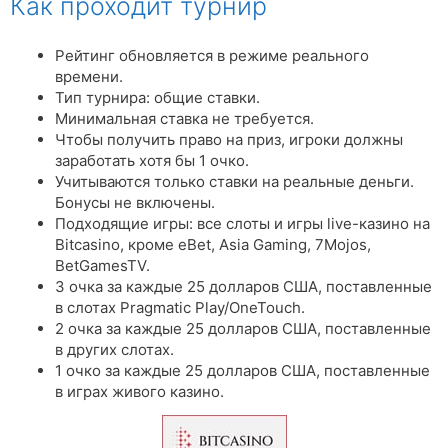
Как проходит турнир
Рейтинг обновляется в режиме реального
времени.
Тип турнира: общие ставки.
Минимальная ставка не требуется.
Чтобы получить право на приз, игроки должны
заработать хотя бы 1 очко.
Учитываются только ставки на реальные деньги.
Бонусы не включены.
Подходящие игры: все слоты и игры live-казино на
Bitcasino, кроме eBet, Asia Gaming, 7Mojos,
BetGamesTV.
3 очка за каждые 25 долларов США, поставленные
в слотах Pragmatic Play/OneTouch.
2 очка за каждые 25 долларов США, поставленные
в других слотах.
1 очко за каждые 25 долларов США, поставленные
в играх живого казино.