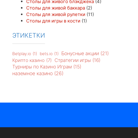
Столы для живого блэкджека
(4)
Столы для живой баккара
(2)
Столы для живой рулетки
(11)
Столы для игры в кости
(1)
ЭТИКЕТКИ
Бонусные акции
(21)
Betplay.io
(1)
bets.io
(1)
Стратегии игры
(16)
Крипто казино
(7)
Турниры по Казино Играм
(15)
наземное казино
(26)