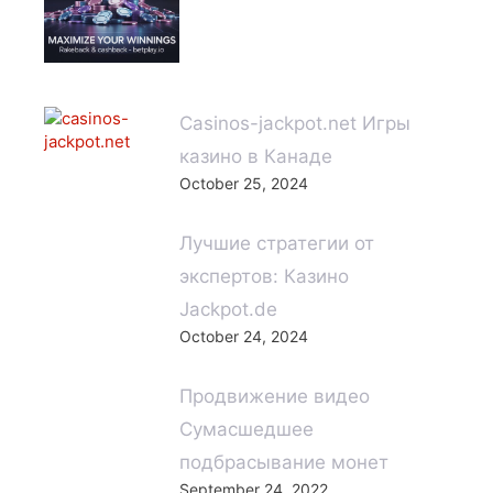
Casinos-jackpot.net Игры
казино в Канаде
October 25, 2024
Лучшие стратегии от
экспертов: Казино
Jackpot.de
October 24, 2024
Продвижение видео
Сумасшедшее
подбрасывание монет
September 24, 2022