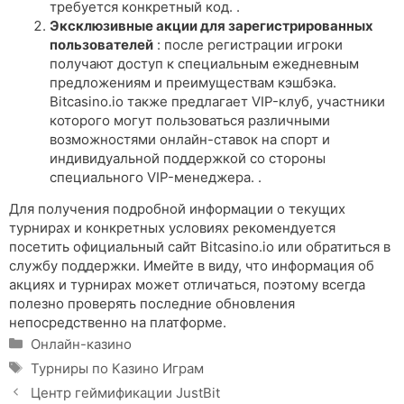
требуется конкретный код.
​.
Эксклюзивные акции для зарегистрированных
пользователей
: после регистрации игроки
получают доступ к специальным ежедневным
предложениям и преимуществам кэшбэка.
Bitcasino.io также предлагает VIP-клуб, участники
которого могут пользоваться различными
возможностями онлайн-ставок на спорт и
индивидуальной поддержкой со стороны
специального VIP-менеджера.
​.
Для получения подробной информации о текущих
турнирах и конкретных условиях рекомендуется
посетить официальный сайт Bitcasino.io или обратиться в
службу поддержки. Имейте в виду, что информация об
акциях и турнирах может отличаться, поэтому всегда
полезно проверять последние обновления
непосредственно на платформе.
Categories
Онлайн-казино
Tags
Турниры по Казино Играм
Центр геймификации JustBit