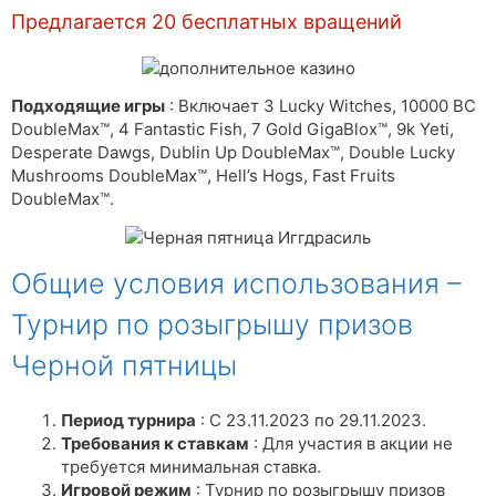
Предлагается 20 бесплатных вращений
Подходящие игры
: Включает 3 Lucky Witches, 10000 BC
DoubleMax™, 4 Fantastic Fish, 7 Gold GigaBlox™, 9k Yeti,
Desperate Dawgs, Dublin Up DoubleMax™, Double Lucky
Mushrooms DoubleMax™, Hell’s Hogs, Fast Fruits
DoubleMax™.
Общие условия использования –
Турнир по розыгрышу призов
Черной пятницы
Период турнира
: С 23.11.2023 по 29.11.2023.
Требования к ставкам
: Для участия в акции не
требуется минимальная ставка.
Игровой режим
: Турнир по розыгрышу призов