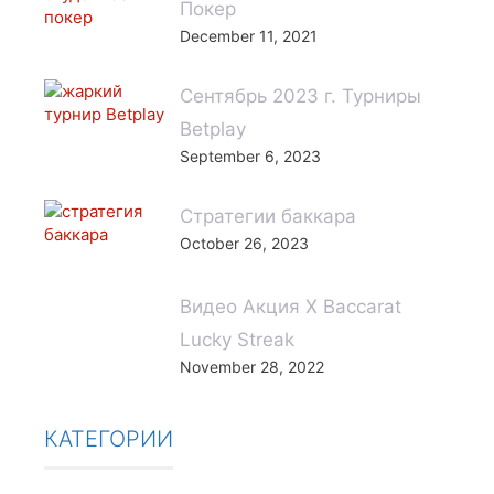
Покер
December 11, 2021
Сентябрь 2023 г. Турниры
Betplay
September 6, 2023
Стратегии баккара
October 26, 2023
Видео Акция X Baccarat
Lucky Streak
November 28, 2022
КАТЕГОРИИ