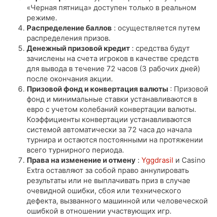
«Черная пятница» доступен только в реальном
режиме.
Распределение баллов
: осуществляется путем
распределения призов.
Денежный призовой кредит
: средства будут
зачислены на счета игроков в качестве средств
для вывода в течение 72 часов (3 рабочих дней)
после окончания акции.
Призовой фонд и конвертация валюты
: Призовой
фонд и минимальные ставки устанавливаются в
евро с учетом колебаний конвертации валюты.
Коэффициенты конвертации устанавливаются
системой автоматически за 72 часа до начала
турнира и остаются постоянными на протяжении
всего турнирного периода.
Права на изменение и отмену
:
Yggdrasil
и Casino
Extra оставляют за собой право аннулировать
результаты или не выплачивать приз в случае
очевидной ошибки, сбоя или технического
дефекта, вызванного машинной или человеческой
ошибкой в ​​отношении участвующих игр.