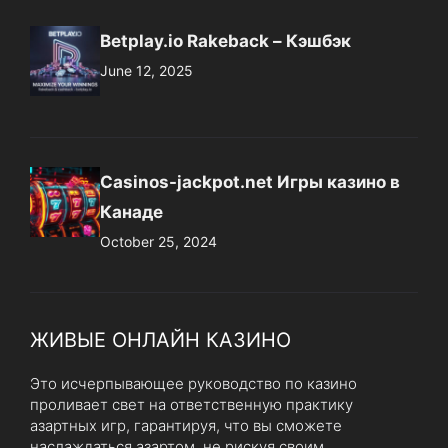
Betplay.io Rakeback – Кэшбэк
June 12, 2025
Casinos-jackpot.net Игры казино в
Канаде
October 25, 2024
ЖИВЫЕ ОНЛАЙН КАЗИНО
Это исчерпывающее руководство по казино
проливает свет на ответственную практику
азартных игр, гарантируя, что вы сможете
наслаждаться азартом, не рискуя своим