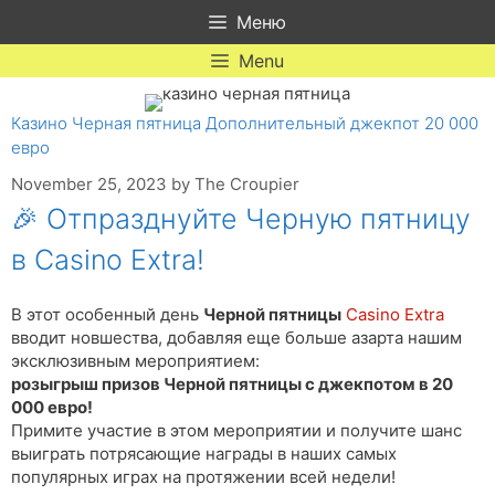
Skip
Меню
to
content
Menu
Казино Черная пятница Дополнительный джекпот 20 000
евро
November 25, 2023
by
The Croupier
🎉 Отпразднуйте Черную пятницу
в Casino Extra!
В этот особенный день
Черной пятницы
Casino Extra
вводит новшества, добавляя еще больше азарта нашим
эксклюзивным мероприятием:
розыгрыш призов Черной пятницы с джекпотом в 20
000 евро!
Примите участие в этом мероприятии и получите шанс
выиграть потрясающие награды в наших самых
популярных играх на протяжении всей недели!