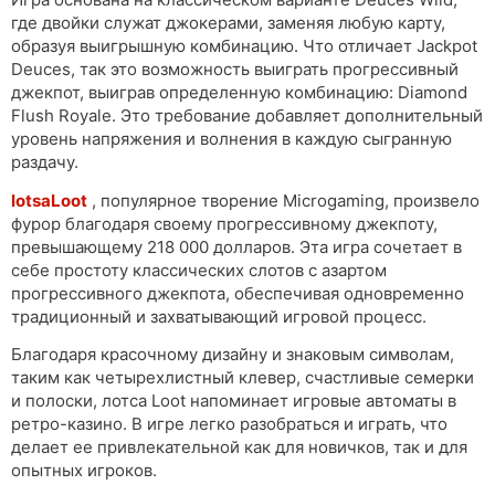
где двойки служат джокерами, заменяя любую карту,
образуя выигрышную комбинацию. Что отличает Jackpot
Deuces, так это возможность выиграть прогрессивный
джекпот, выиграв определенную комбинацию: Diamond
Flush Royale. Это требование добавляет дополнительный
уровень напряжения и волнения в каждую сыгранную
раздачу.
lotsaLoot
, популярное творение Microgaming, произвело
фурор благодаря своему прогрессивному джекпоту,
превышающему 218 000 долларов. Эта игра сочетает в
себе простоту классических слотов с азартом
прогрессивного джекпота, обеспечивая одновременно
традиционный и захватывающий игровой процесс.
Благодаря красочному дизайну и знаковым символам,
таким как четырехлистный клевер, счастливые семерки
и полоски, лотса Loot напоминает игровые автоматы в
ретро-казино. В игре легко разобраться и играть, что
делает ее привлекательной как для новичков, так и для
опытных игроков.