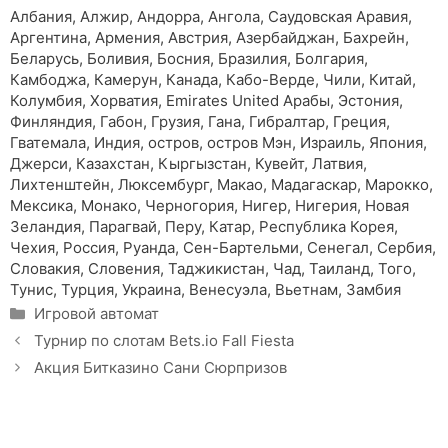
Албания, Алжир, Андорра, Ангола, Саудовская Аравия,
Аргентина, Армения, Австрия, Азербайджан, Бахрейн,
Беларусь, Боливия, Босния, Бразилия, Болгария,
Камбоджа, Камерун, Канада, Кабо-Верде, Чили, Китай,
Колумбия, Хорватия, Emirates United Арабы, Эстония,
Финляндия, Габон, Грузия, Гана, Гибралтар, Греция,
Гватемала, Индия, остров, остров Мэн, Израиль, Япония,
Джерси, Казахстан, Кыргызстан, Кувейт, Латвия,
Лихтенштейн, Люксембург, Макао, Мадагаскар, Марокко,
Мексика, Монако, Черногория, Нигер, Нигерия, Новая
Зеландия, Парагвай, Перу, Катар, Республика Корея,
Чехия, Россия, Руанда, Сен-Бартельми, Сенегал, Сербия,
Словакия, Словения, Таджикистан, Чад, Таиланд, Того,
Тунис, Турция, Украина, Венесуэла, Вьетнам, Замбия
Categories
Игровой автомат
Турнир по слотам Bets.io Fall Fiesta
Акция Битказино Сани Сюрпризов