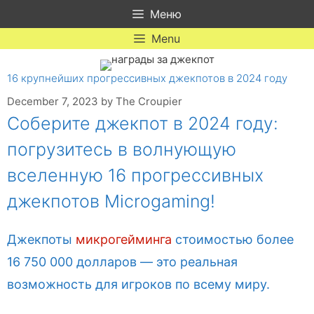
Skip
Меню
to
content
Menu
16 крупнейших прогрессивных джекпотов в 2024 году
December 7, 2023
by
The Croupier
Соберите джекпот в 2024 году:
погрузитесь в волнующую
вселенную 16 прогрессивных
джекпотов Microgaming!
Джекпоты
микрогейминга
стоимостью более
16 750 000 долларов — это реальная
возможность для игроков по всему миру.