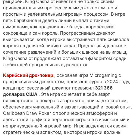
рыцарей. King Cashalot известен не только своим
привлекательным прогрессивным джекпотом, но и
простым и увлекательным игровым процессом. В игре
пять барабанов и девять линий выплат с такими
символами, как праздничные блюда, королевские
сокровища и сам король. Прогрессивный джекпот
выигрывается, когда игроки выстраивают пять символов
короля на девятой линии выплат. Предлагая идеальное
сочетание развлечений и больших шансов на выигрыш,
King Cashalot продолжает оставаться фаворитом среди
любителей прогрессивных джекпотов.
Карибский дро-покер
, основная игра Microgaming с
прогрессивным джекпотом, произвел фурор в 2024 году,
когда прогрессивный джекпот превысил
321 366
долларов США
. Эта игра сочетает в себе азарт
пятикарточного покера с азартом погони за джекпотом,
обеспечивая уникальный и захватывающий игровой опыт.
Caribbean Draw Poker с тропической атмосферой и
элегантной графикой переносит игроков в изысканный и
непринужденный игровой мир. Игра выделяется своим
стратегическим аспектом, в котором игроки должны