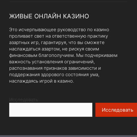
ЖИВЫЕ ОНЛАЙН КАЗИНО
Это исчерпывающее руководство по казино
проливает свет на ответственную практику
азартных игр, гарантируя, что вы сможете
наслаждаться азартом, не рискуя своим
финансовым благополучием. Мы подчеркиваем
важность установления ограничений,
распознавания признаков зависимости и
поддержания здорового состояния ума,
наслаждаясь игрой в казино.
Исследовать
Исследовать