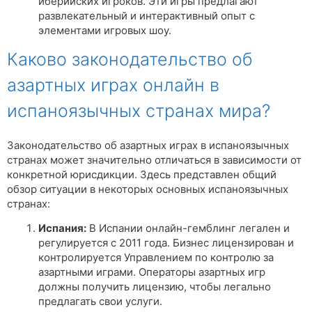
иберийских игроков. Эти игры предлагают
развлекательный и интерактивный опыт с
элементами игровых шоу.
Каково законодательство об
азартных играх онлайн в
испаноязычных странах мира?
Законодательство об азартных играх в испаноязычных
странах может значительно отличаться в зависимости от
конкретной юрисдикции. Здесь представлен общий
обзор ситуации в некоторых основных испаноязычных
странах:
Испания:
В Испании онлайн-гемблинг легален и
регулируется с 2011 года. Бизнес лицензирован и
контролируется Управлением по контролю за
азартными играми. Операторы азартных игр
должны получить лицензию, чтобы легально
предлагать свои услуги.