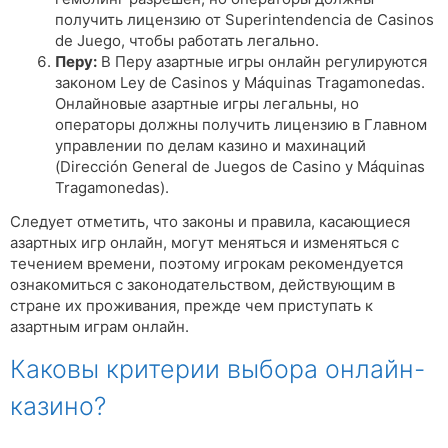
получить лицензию от Superintendencia de Casinos
de Juego, чтобы работать легально.
Перу:
В Перу азартные игры онлайн регулируются
законом Ley de Casinos y Máquinas Tragamonedas.
Онлайновые азартные игры легальны, но
операторы должны получить лицензию в Главном
управлении по делам казино и махинаций
(Dirección General de Juegos de Casino y Máquinas
Tragamonedas).
Следует отметить, что законы и правила, касающиеся
азартных игр онлайн, могут меняться и изменяться с
течением времени, поэтому игрокам рекомендуется
ознакомиться с законодательством, действующим в
стране их проживания, прежде чем приступать к
азартным играм онлайн.
Каковы критерии выбора онлайн-
казино?