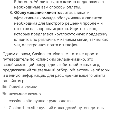
Ethereum. Убедитесь, что казино поддерживает
необходимые вам способы оплаты.
Обслуживание клиентов:
отзывчивая и
эффективная команда обслуживания клиентов
необходима для быстрого решения проблем и
ответов на вопросы игроков. Ищите казино,
которые предлагают круглосуточную поддержку
клиентов по различным каналам связи, таким как
чат, электронная почта и телефон.
Одним словом, Casino-en-vivo.site – это не просто
путеводитель по испанским онлайн-казино, это
всеобъемлющий ресурс для любителей живых игр,
предлагающий тщательный отбор, объективные обзоры
и ценную информацию для расширения вашего опыта
онлайн-игр.
Categories
Онлайн-казино
Tags
наземное казино
cassinos.site лучшее руководство
Casino-beo.site лучший ирландский путеводитель