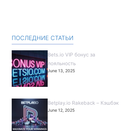
ПОСЛЕДНИЕ СТАТЬИ
Bets.io VIP бонус за
лояльность
June 13, 2025
Betplay.io Rakeback – Кэшбэк
June 12, 2025