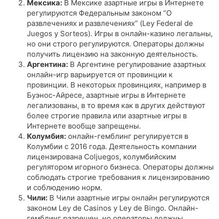
Мексика:
В Мексике азартные игры в Интернете
регулируются Федеральным законом “О
развлечениях и развлечениях” (Ley Federal de
Juegos y Sorteos). Игры в онлайн-казино легальны,
но они строго регулируются. Операторы должны
получить лицензию на законную деятельность.
Аргентина:
В Аргентине регулирование азартных
онлайн-игр варьируется от провинции к
провинции. В некоторых провинциях, например в
Буэнос-Айресе, азартные игры в Интернете
легализованы, в то время как в других действуют
более строгие правила или азартные игры в
Интернете вообще запрещены.
Колумбия:
онлайн-гемблинг регулируется в
Колумбии с 2016 года. Деятельность компании
лицензирована Coljuegos, колумбийским
регулятором игорного бизнеса. Операторы должны
соблюдать строгие требования к лицензированию
и соблюдению норм.
Чили:
В Чили азартные игры онлайн регулируются
законом Ley de Casinos y Ley de Bingo. Онлайн-
гемблинг разрешен, но операторы должны