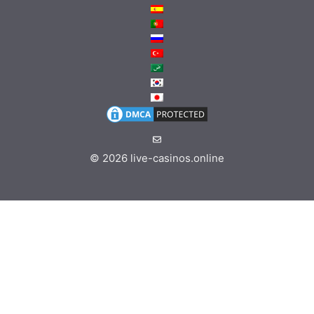
© 2026
live-casinos.online