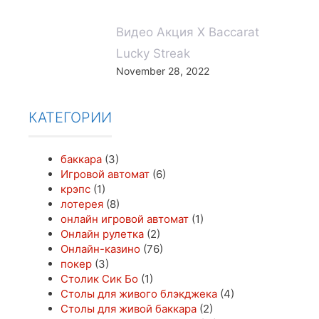
Видео Акция X Baccarat
Lucky Streak
November 28, 2022
КАТЕГОРИИ
баккара
(3)
Игровой автомат
(6)
крэпс
(1)
лотерея
(8)
онлайн игровой автомат
(1)
Онлайн рулетка
(2)
Онлайн-казино
(76)
покер
(3)
Столик Сик Бо
(1)
Столы для живого блэкджека
(4)
Столы для живой баккара
(2)