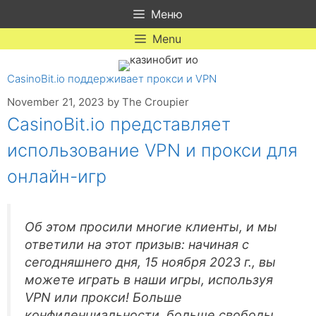
Skip
Меню
to
content
Menu
CasinoBit.io поддерживает прокси и VPN
November 21, 2023
by
The Croupier
CasinoBit.io представляет
использование VPN и прокси для
онлайн-игр
Об этом просили многие клиенты, и мы
ответили на этот призыв: начиная с
сегодняшнего дня, 15 ноября 2023 г., вы
можете играть в наши игры, используя
VPN или прокси! Больше
конфиденциальности, больше свободы,