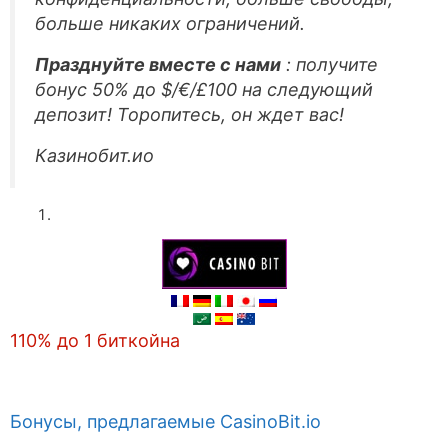
больше никаких ограничений.
Празднуйте вместе с нами
: получите
бонус 50% до $/€/£100 на следующий
депозит! Торопитесь, он ждет вас!
Казинобит.ио
110% до 1 биткойна
Бонусы, предлагаемые CasinoBit.io