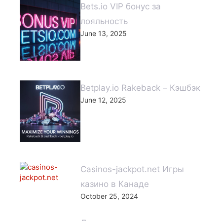
Bets.io VIP бонус за
лояльность
June 13, 2025
Betplay.io Rakeback – Кэшбэк
June 12, 2025
Casinos-jackpot.net Игры
казино в Канаде
October 25, 2024