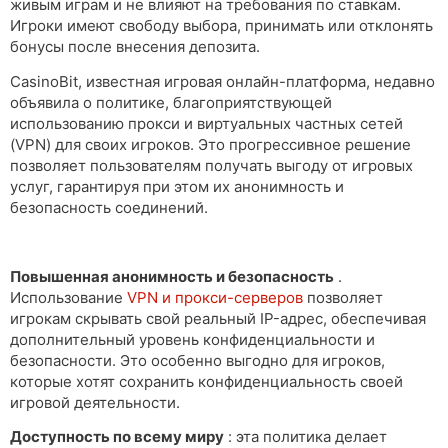
живым играм и не влияют на требования по ставкам.
Игроки имеют свободу выбора, принимать или отклонять
бонусы после внесения депозита.
CasinoBit, известная игровая онлайн-платформа, недавно
объявила о политике, благоприятствующей
использованию прокси и виртуальных частных сетей
(VPN) для своих игроков. Это прогрессивное решение
позволяет пользователям получать выгоду от игровых
услуг, гарантируя при этом их анонимность и
безопасность соединений.
Повышенная анонимность и безопасность
.
Использование
VPN и прокси-серверов
позволяет
игрокам скрывать свой реальный IP-адрес, обеспечивая
дополнительный уровень конфиденциальности и
безопасности. Это особенно выгодно для игроков,
которые хотят сохранить конфиденциальность своей
игровой деятельности.
Доступность по всему миру
: эта политика делает