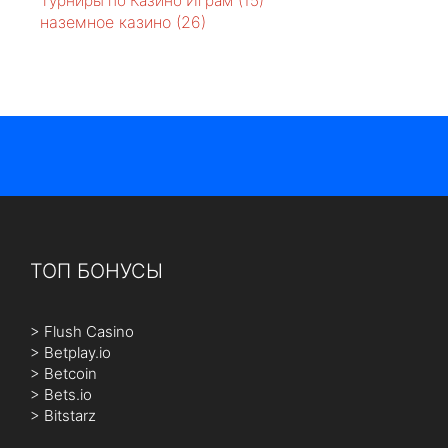
Турниры по Казино Играм
(15)
наземное казино
(26)
ТОП БОНУСЫ
>
Flush Casino
>
Betplay.io
>
Betcoin
>
Bets.io
>
Bitstarz