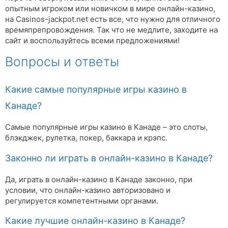
опытным игроком или новичком в мире онлайн-казино,
на Casinos-jackpot.net есть все, что нужно для отличного
времяпрепровождения. Так что не медлите, заходите на
сайт и воспользуйтесь всеми предложениями!
Вопросы и ответы
Какие самые популярные игры казино в
Канаде?
Самые популярные игры казино в Канаде – это слоты,
блэкджек, рулетка, покер, баккара и крэпс.
Законно ли играть в онлайн-казино в Канаде?
Да, играть в онлайн-казино в Канаде законно, при
условии, что онлайн-казино авторизовано и
регулируется компетентными органами.
Какие лучшие онлайн-казино в Канаде?