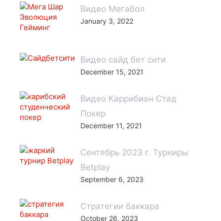
Видео Мегабол
January 3, 2022
Видео сайд бет сити
December 15, 2021
Видео Каррибиан Стад
Покер
December 11, 2021
Сентябрь 2023 г. Турниры
Betplay
September 6, 2023
Стратегии баккара
October 26, 2023