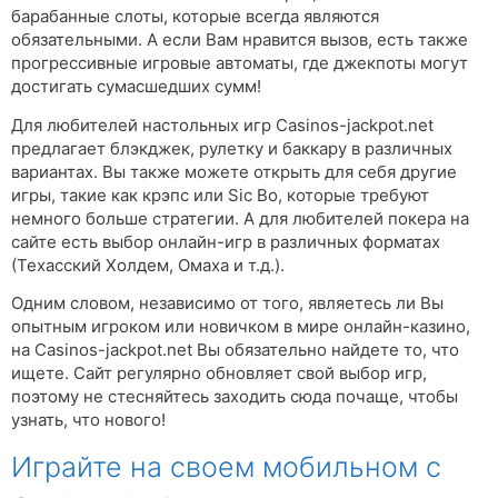
барабанные слоты, которые всегда являются
обязательными. А если Вам нравится вызов, есть также
прогрессивные игровые автоматы, где джекпоты могут
достигать сумасшедших сумм!
Для любителей настольных игр Casinos-jackpot.net
предлагает блэкджек, рулетку и баккару в различных
вариантах. Вы также можете открыть для себя другие
игры, такие как крэпс или Sic Bo, которые требуют
немного больше стратегии. А для любителей покера на
сайте есть выбор онлайн-игр в различных форматах
(Техасский Холдем, Омаха и т.д.).
Одним словом, независимо от того, являетесь ли Вы
опытным игроком или новичком в мире онлайн-казино,
на Casinos-jackpot.net Вы обязательно найдете то, что
ищете. Сайт регулярно обновляет свой выбор игр,
поэтому не стесняйтесь заходить сюда почаще, чтобы
узнать, что нового!
Играйте на своем мобильном с