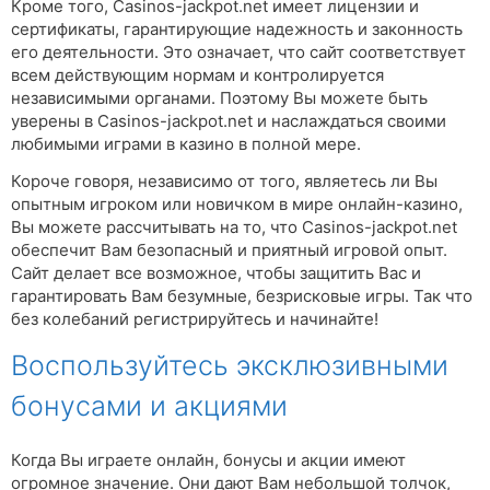
Кроме того, Casinos-jackpot.net имеет лицензии и
сертификаты, гарантирующие надежность и законность
его деятельности. Это означает, что сайт соответствует
всем действующим нормам и контролируется
независимыми органами. Поэтому Вы можете быть
уверены в Casinos-jackpot.net и наслаждаться своими
любимыми играми в казино в полной мере.
Короче говоря, независимо от того, являетесь ли Вы
опытным игроком или новичком в мире онлайн-казино,
Вы можете рассчитывать на то, что Casinos-jackpot.net
обеспечит Вам безопасный и приятный игровой опыт.
Сайт делает все возможное, чтобы защитить Вас и
гарантировать Вам безумные, безрисковые игры. Так что
без колебаний регистрируйтесь и начинайте!
Воспользуйтесь эксклюзивными
бонусами и акциями
Когда Вы играете онлайн, бонусы и акции имеют
огромное значение. Они дают Вам небольшой толчок,