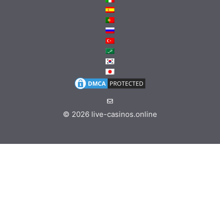
© 2026
live-casinos.online