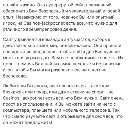
онлайн-казино. Это суперкрутой сайт, призванный
обеспечить Вам безопасный и увлекательный игровой
опыт. Независимо от того, новичок Вы или опытный
игрок, на Casinos-jackpot.net есть все, что нужно для
отличного времяпрепровождения.
Сайт управляется командой энтузиастов, которые
действительно знают мир онлайн-казино. Они провели
обширные исследования, чтобы найти для Вас лучшие
места для игры и дать Вам все необходимые советы. Их
цель – помочь Вам найти самые веселые и безопасные
игры, чтобы Вы могли развлекаться, ни о чем не
беспокоясь.
Любите ли Вы слоты, настольные игры, такие как
блэкджек или покер, или даже ставки на спорт – на
Casinos-jackpot.net есть все, что Вам нужно. Сайт очень
прост в использовании, и Вы можете зайти на него с
компьютера, планшета или мобильного телефона. Так
что смело изучайте сайт и открывайте для себя все, что
он может предложить!