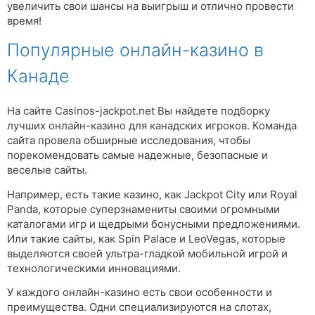
увеличить свои шансы на выигрыш и отлично провести
время!
Популярные онлайн-казино в
Канаде
На сайте Casinos-jackpot.net Вы найдете подборку
лучших онлайн-казино для канадских игроков. Команда
сайта провела обширные исследования, чтобы
порекомендовать самые надежные, безопасные и
веселые сайты.
Например, есть такие казино, как Jackpot City или Royal
Panda, которые суперзнамениты своими огромными
каталогами игр и щедрыми бонусными предложениями.
Или такие сайты, как Spin Palace и LeoVegas, которые
выделяются своей ультра-гладкой мобильной игрой и
технологическими инновациями.
У каждого онлайн-казино есть свои особенности и
преимущества. Одни специализируются на слотах,