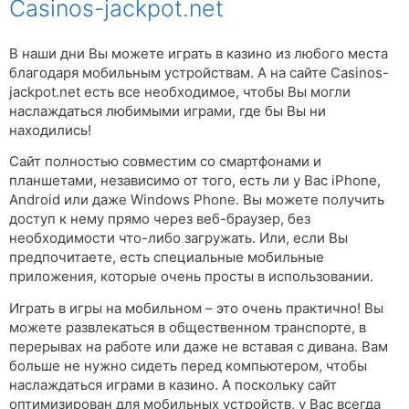
Casinos-jackpot.net
В наши дни Вы можете играть в казино из любого места
благодаря мобильным устройствам. А на сайте Casinos-
jackpot.net есть все необходимое, чтобы Вы могли
наслаждаться любимыми играми, где бы Вы ни
находились!
Сайт полностью совместим со смартфонами и
планшетами, независимо от того, есть ли у Вас iPhone,
Android или даже Windows Phone. Вы можете получить
доступ к нему прямо через веб-браузер, без
необходимости что-либо загружать. Или, если Вы
предпочитаете, есть специальные мобильные
приложения, которые очень просты в использовании.
Играть в игры на мобильном – это очень практично! Вы
можете развлекаться в общественном транспорте, в
перерывах на работе или даже не вставая с дивана. Вам
больше не нужно сидеть перед компьютером, чтобы
наслаждаться играми в казино. А поскольку сайт
оптимизирован для мобильных устройств, у Вас всегда