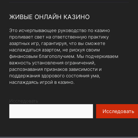
ЖИВЫЕ ОНЛАЙН КАЗИНО
Это исчерпывающее руководство по казино
проливает свет на ответственную практику
азартных игр, гарантируя, что вы сможете
наслаждаться азартом, не рискуя своим
финансовым благополучием. Мы подчеркиваем
важность установления ограничений,
распознавания признаков зависимости и
поддержания здорового состояния ума,
наслаждаясь игрой в казино.
Исследовать
Исследовать