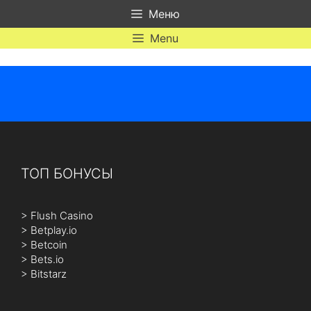
Skip
Меню
to
content
Menu
ТОП БОНУСЫ
>
Flush Casino
>
Betplay.io
>
Betcoin
>
Bets.io
>
Bitstarz