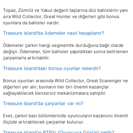
Topaz, Zümrüt ve Yakut değerli taşlarına düz bahislerin yanı
sıra Wild Collector, Great Hunter ve diğerleri gibi bonus
oyunlara da bahisler vardır.
Treasure Island’da ödemeler nasıl hesaplanır?
Ödemeler çarkın hangi segmentte durduğuna bağlı olarak
değişir. Ödemeler, tüm bahisler yapıldıktan sonra belirlenen
çarpanlarla artırılabilir.
Treasure Island’daki bonus oyunlar nelerdir?
Bonus oyunları arasında Wild Collector, Great Scavenger ve
diğerleri yer alır; bunların her biri önemli kazançlar
sağlayabilecek benzersiz mekanizmalara sahiptir.
Treasure Island’da çarpanlar var mı?
Evet, çarkın bazı bölümlerinde oyuncuların kazancını önemli
ölçüde artırabilecek çarpanlar bulunur.
Treasure Island’ın RTP’si (Oyuncuya Dönüş) nedir?