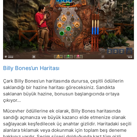
Billy Bones’un Haritası
Çark Billy Bones’un haritasında durursa, çeşitli ödüllerin
saklandığı bir hazine haritası göreceksiniz. Sandıkta
saklanan büyük hazine, bonusun başlangıcında ortaya
çıkıyor…
Mücevher ödüllerine ek olarak, Billy Bones haritasında
sandığı açmanıza ve büyük kazancı elde etmenize olanak
sağlayacak keşfedilecek üç anahtar gizlidir. Haritadaki seçili
alanlara tıklamak veya dokunmak için toplam beş deneme
hakkınız vardır. Seçim süresi dolduğunda kart tüm gizli