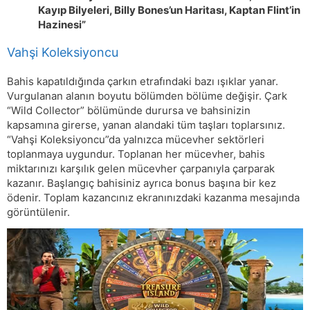
Kayıp Bilyeleri, Billy Bones’un Haritası, Kaptan Flint’in
Hazinesi”
Vahşi Koleksiyoncu
Bahis kapatıldığında çarkın etrafındaki bazı ışıklar yanar.
Vurgulanan alanın boyutu bölümden bölüme değişir. Çark
“Wild Collector” bölümünde durursa ve bahsinizin
kapsamına girerse, yanan alandaki tüm taşları toplarsınız.
“Vahşi Koleksiyoncu”da yalnızca mücevher sektörleri
toplanmaya uygundur. Toplanan her mücevher, bahis
miktarınızı karşılık gelen mücevher çarpanıyla çarparak
kazanır. Başlangıç ​​bahisiniz ayrıca bonus başına bir kez
ödenir. Toplam kazancınız ekranınızdaki kazanma mesajında ​​
görüntülenir.