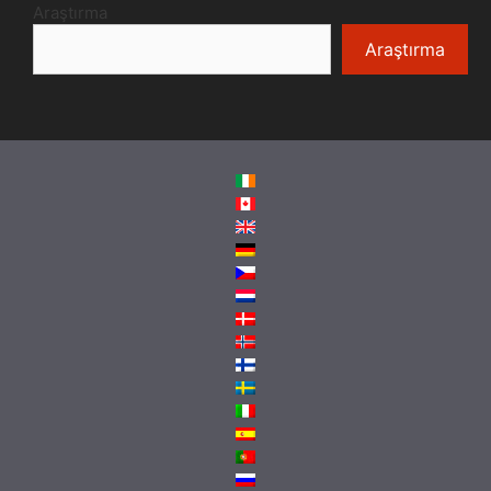
Araştırma
Araştırma