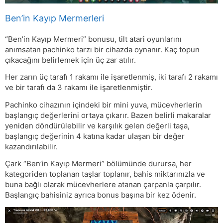
Ben’in Kayıp Mermerleri
“Ben’in Kayıp Mermeri” bonusu, tilt atari oyunlarını
anımsatan pachinko tarzı bir cihazda oynanır. Kaç topun
çıkacağını belirlemek için üç zar atılır.
Her zarın üç tarafı 1 rakamı ile işaretlenmiş, iki tarafı 2 rakamı
ve bir tarafı da 3 rakamı ile işaretlenmiştir.
Pachinko cihazının içindeki bir mini yuva, mücevherlerin
başlangıç ​​değerlerini ortaya çıkarır. Bazen belirli makaralar
yeniden döndürülebilir ve karşılık gelen değerli taşa,
başlangıç ​​değerinin 4 katına kadar ulaşan bir değer
kazandırılabilir.
Çark “Ben’in Kayıp Mermeri” bölümünde durursa, her
kategoriden toplanan taşlar toplanır, bahis miktarınızla ve
buna bağlı olarak mücevherlere atanan çarpanla çarpılır.
Başlangıç ​​bahisiniz ayrıca bonus başına bir kez ödenir.