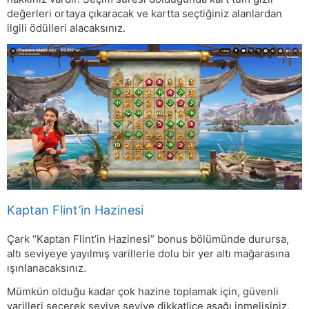
değerleri ortaya çıkaracak ve kartta seçtiğiniz alanlardan
ilgili ödülleri alacaksınız.
Kaptan Flint’in Hazinesi
Çark “Kaptan Flint’in Hazinesi” bonus bölümünde durursa,
altı seviyeye yayılmış varillerle dolu bir yer altı mağarasına
ışınlanacaksınız.
Mümkün olduğu kadar çok hazine toplamak için, güvenli
varilleri seçerek seviye seviye dikkatlice aşağı inmelisiniz,