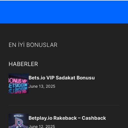
EN İYİ BONUSLAR
HABERLER
Bets.io VIP Sadakat Bonusu
June 13, 2025
Betplay.io Rakeback – Cashback
June 12, 2025