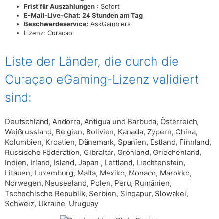
Frist für Auszahlungen
: Sofort
E-Mail-Live-Chat: 24 Stunden am Tag
Beschwerdeservice:
AskGamblers
Lizenz: Curacao
Liste der Länder, die durch die
Curaçao eGaming-Lizenz validiert
sind:
Deutschland, Andorra, Antigua und Barbuda, Österreich,
Weißrussland, Belgien, Bolivien, Kanada, Zypern, China,
Kolumbien, Kroatien, Dänemark, Spanien, Estland, Finnland,
Russische Föderation, Gibraltar, Grönland, Griechenland,
Indien, Irland, Island, Japan , Lettland, Liechtenstein,
Litauen, Luxemburg, Malta, Mexiko, Monaco, Marokko,
Norwegen, Neuseeland, Polen, Peru, Rumänien,
Tschechische Republik, Serbien, Singapur, Slowakei,
Schweiz, Ukraine, Uruguay