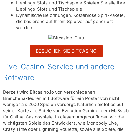
Lieblings-Slots und Tischspiele Spielen Sie alle Ihre
Lieblings-Slots und Tischspiele
Dynamische Belohnungen. Kostenlose Spin-Pakete,
die basierend auf Ihrem Spielverlauf generiert
werden
BESUCHEN SIE BITCASINO
Live-Casino-Service und andere
Software
Derzeit wird Bitcasino.io von verschiedenen
Branchenakteuren mit Software für ein Poster von nicht
weniger als 2000 Spielen versorgt. Natürlich bietet es auf
seiner Karte alle Spiele von Evolution Gaming, dem Maßstab
für Online-Casinospiele. In diesem Angebot finden wir die
wichtigsten Spiele des Entwicklers, wie Monopoly Live,
Crazy Time oder Lightning Roulette, sowie alle Spiele, die