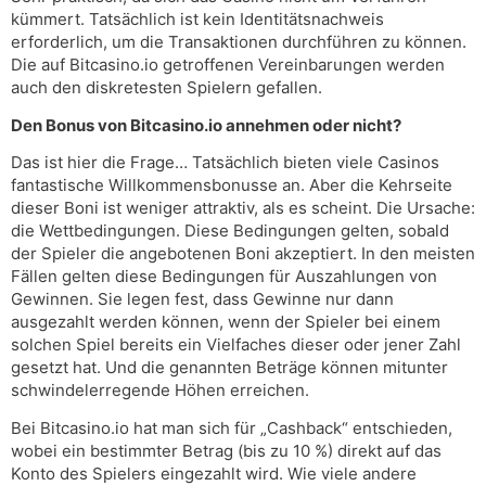
kümmert. Tatsächlich ist kein Identitätsnachweis
erforderlich, um die Transaktionen durchführen zu können.
Die auf Bitcasino.io getroffenen Vereinbarungen werden
auch den diskretesten Spielern gefallen.
Den Bonus von Bitcasino.io annehmen oder nicht?
Das ist hier die Frage… Tatsächlich bieten viele Casinos
fantastische Willkommensbonusse an. Aber die Kehrseite
dieser Boni ist weniger attraktiv, als es scheint. Die Ursache:
die Wettbedingungen. Diese Bedingungen gelten, sobald
der Spieler die angebotenen Boni akzeptiert. In den meisten
Fällen gelten diese Bedingungen für Auszahlungen von
Gewinnen. Sie legen fest, dass Gewinne nur dann
ausgezahlt werden können, wenn der Spieler bei einem
solchen Spiel bereits ein Vielfaches dieser oder jener Zahl
gesetzt hat. Und die genannten Beträge können mitunter
schwindelerregende Höhen erreichen.
Bei Bitcasino.io hat man sich für „Cashback“ entschieden,
wobei ein bestimmter Betrag (bis zu 10 %) direkt auf das
Konto des Spielers eingezahlt wird. Wie viele andere