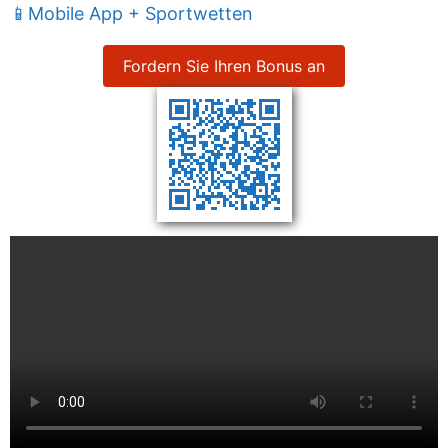
📱Mobile App + Sportwetten
Fordern Sie Ihren Bonus an