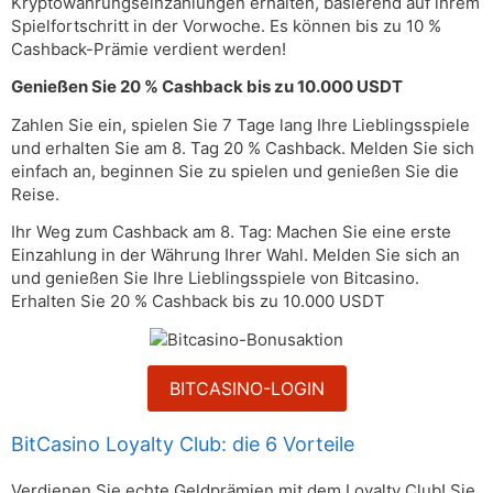
Kryptowährungseinzahlungen erhalten, basierend auf ihrem
Spielfortschritt in der Vorwoche. Es können bis zu 10 %
Cashback-Prämie verdient werden!
Genießen Sie 20 % Cashback bis zu 10.000 USDT
Zahlen Sie ein, spielen Sie 7 Tage lang Ihre Lieblingsspiele
und erhalten Sie am 8. Tag 20 % Cashback. Melden Sie sich
einfach an, beginnen Sie zu spielen und genießen Sie die
Reise.
Ihr Weg zum Cashback am 8. Tag: Machen Sie eine erste
Einzahlung in der Währung Ihrer Wahl. Melden Sie sich an
und genießen Sie Ihre Lieblingsspiele von Bitcasino.
Erhalten Sie 20 % Cashback bis zu 10.000 USDT
BITCASINO-LOGIN
BitCasino Loyalty Club: die 6 Vorteile
Verdienen Sie echte Geldprämien mit dem Loyalty Club! Sie