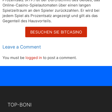
Online-Casino-Spielautomaten über einen langen
Spielzeitraum an den Spieler zurückzahlen. Er wird bei
jedem Spiel als Prozentsatz angezeigt und gilt als das
Gegenteil des Hausvorteils.
BESUCHEN SIE BITCASINO
Leave a Comment
You must be
logged in
to post a comment.
TOP-BONI