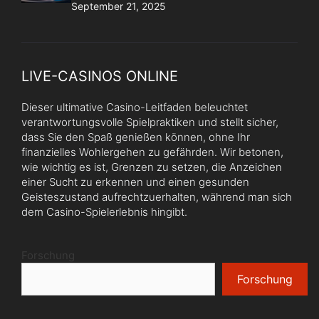
September 21, 2025
LIVE-CASINOS ONLINE
Dieser ultimative Casino-Leitfaden beleuchtet
verantwortungsvolle Spielpraktiken und stellt sicher,
dass Sie den Spaß genießen können, ohne Ihr
finanzielles Wohlergehen zu gefährden. Wir betonen,
wie wichtig es ist, Grenzen zu setzen, die Anzeichen
einer Sucht zu erkennen und einen gesunden
Geisteszustand aufrechtzuerhalten, während man sich
dem Casino-Spielerlebnis hingibt.
Forschung
Forschung