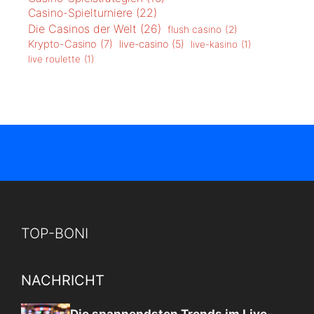
Casino-Spielturniere
(22)
Die Casinos der Welt
(26)
flush casino
(2)
Krypto-Casino
(7)
live-casino
(5)
live-kasino
(1)
live roulette
(1)
TOP-BONI
NACHRICHT