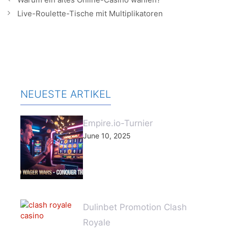
Live-Roulette-Tische mit Multiplikatoren
NEUESTE ARTIKEL
Empire.io-Turnier
June 10, 2025
Dulinbet Promotion Clash
Royale