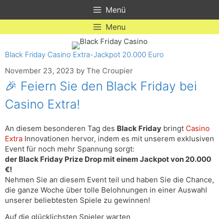
Skip
Menü
to
content
Menu
Black Friday Casino Extra-Jackpot 20.000 Euro
November 23, 2023
by
The Croupier
🎉 Feiern Sie den Black Friday bei
Casino Extra!
An diesem besonderen Tag des
Black Friday
bringt
Casino
Extra
Innovationen hervor, indem es mit unserem exklusiven
Event für noch mehr Spannung sorgt:
der Black Friday Prize Drop mit einem Jackpot von 20.000
€!
Nehmen Sie an diesem Event teil und haben Sie die Chance,
die ganze Woche über tolle Belohnungen in einer Auswahl
unserer beliebtesten Spiele zu gewinnen!
Auf die glücklichsten Spieler warten