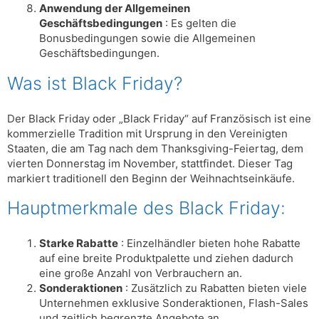
Anwendung der Allgemeinen
Geschäftsbedingungen
: Es gelten die
Bonusbedingungen sowie die Allgemeinen
Geschäftsbedingungen.
Was ist Black Friday?
Der Black Friday oder „Black Friday“ auf Französisch ist eine
kommerzielle Tradition mit Ursprung in den Vereinigten
Staaten, die am Tag nach dem Thanksgiving-Feiertag, dem
vierten Donnerstag im November, stattfindet. Dieser Tag
markiert traditionell den Beginn der Weihnachtseinkäufe.
Hauptmerkmale des Black Friday:
Starke Rabatte
: Einzelhändler bieten hohe Rabatte
auf eine breite Produktpalette und ziehen dadurch
eine große Anzahl von Verbrauchern an.
Sonderaktionen
: Zusätzlich zu Rabatten bieten viele
Unternehmen exklusive Sonderaktionen, Flash-Sales
und zeitlich begrenzte Angebote an.