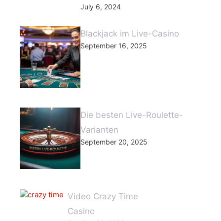
July 6, 2024
Blackjack im Live-Casino
September 16, 2025
Die besten Live-Roulette-
Varianten
September 20, 2025
Video Crazy Time
Casino