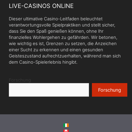
LIVE-CASINOS ONLINE
Dieser ultimative Casino-Leitfaden beleuchtet
verantwortungsvolle Spielpraktiken und stellt sicher,
dass Sie den Spaß genießen können, ohne Ihr
finanzielles Wohlergehen zu gefährden. Wir betonen,
wie wichtig es ist, Grenzen zu setzen, die Anzeichen
einer Sucht zu erkennen und einen gesunden
Geisteszustand aufrechtzuerhalten, während man sich
dem Casino-Spielerlebnis hingibt.
Forschung
Forschung