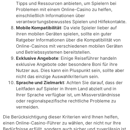
Tipps und Ressourcen anbieten, um Spielern bei
Problemen mit einem Online-Casino zu helfen,
einschließlich Informationen über
verantwortungsbewusstes Spielen und Hilfekontakte.
Mobile Kompatibilität
: Da viele Spieler lieber auf
ihren mobilen Geräten spielen, sollte ein guter
Ratgeber Informationen über die Kompatibilität von
Online-Casinos mit verschiedenen mobilen Geräten
und Betriebssystemen bereitstellen.
Exklusive Angebote
: Einige Reiseführer handeln
exklusive Angebote oder besondere Boni für ihre
Nutzer aus. Dies kann ein Pluspunkt sein, sollte aber
nicht das einzige Auswahlkriterium sein.
Sprache und Zielmarkt
: Achten Sie darauf, dass der
Leitfaden auf Spieler in Ihrem Land abzielt und in
Ihrer Sprache verfügbar ist, um Missverständnisse
oder regionalspezifische rechtliche Probleme zu
vermeiden.
Die Berücksichtigung dieser Kriterien wird Ihnen helfen,
einen Online-Casino-Führer zu wählen, der nicht nur Ihre
Bedürfnisse erfüllt, sondern auch sicher und zuverlässig ist.