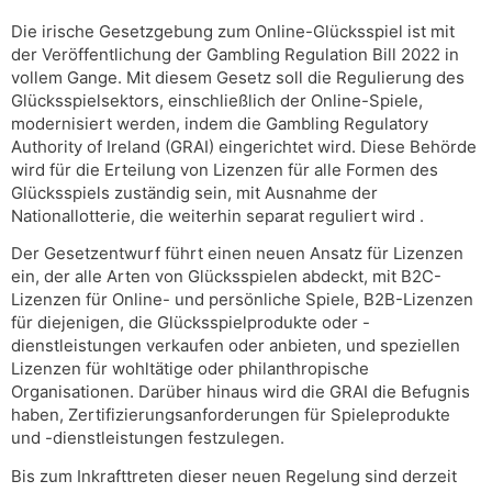
Die irische Gesetzgebung zum Online-Glücksspiel ist mit
der Veröffentlichung der Gambling Regulation Bill 2022 in
vollem Gange. Mit diesem Gesetz soll die Regulierung des
Glücksspielsektors, einschließlich der Online-Spiele,
modernisiert werden, indem die Gambling Regulatory
Authority of Ireland (GRAI) eingerichtet wird. Diese Behörde
wird für die Erteilung von Lizenzen für alle Formen des
Glücksspiels zuständig sein, mit Ausnahme der
Nationallotterie, die weiterhin separat reguliert wird
.
Der Gesetzentwurf führt einen neuen Ansatz für Lizenzen
ein, der alle Arten von Glücksspielen abdeckt, mit B2C-
Lizenzen für Online- und persönliche Spiele, B2B-Lizenzen
für diejenigen, die Glücksspielprodukte oder -
dienstleistungen verkaufen oder anbieten, und speziellen
Lizenzen für wohltätige oder philanthropische
Organisationen. Darüber hinaus wird die GRAI die Befugnis
haben, Zertifizierungsanforderungen für Spieleprodukte
und -dienstleistungen festzulegen
.
Bis zum Inkrafttreten dieser neuen Regelung sind derzeit