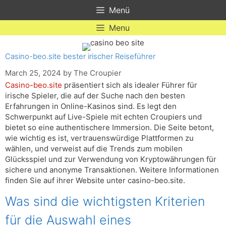
Skip
Menü
to
content
Menu
Casino-beo.site bester irischer Reiseführer
March 25, 2024
by
The Croupier
Casino-beo.site
präsentiert sich als idealer Führer für
irische Spieler, die auf der Suche nach den besten
Erfahrungen in Online-Kasinos sind. Es legt den
Schwerpunkt auf Live-Spiele mit echten Croupiers und
bietet so eine authentischere Immersion. Die Seite betont,
wie wichtig es ist, vertrauenswürdige Plattformen zu
wählen, und verweist auf die Trends zum mobilen
Glücksspiel und zur Verwendung von Kryptowährungen für
sichere und anonyme Transaktionen. Weitere Informationen
finden Sie auf ihrer Website unter casino-beo.site.
Was sind die wichtigsten Kriterien
für die Auswahl eines