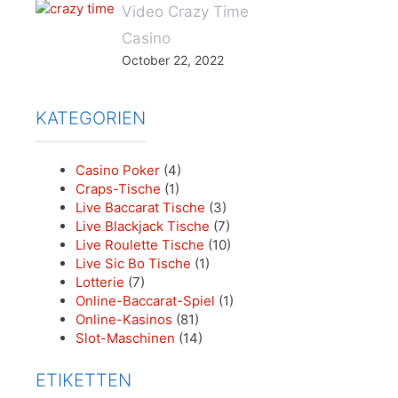
Video Crazy Time
Casino
October 22, 2022
KATEGORIEN
Casino Poker
(4)
Craps-Tische
(1)
Live Baccarat Tische
(3)
Live Blackjack Tische
(7)
Live Roulette Tische
(10)
Live Sic Bo Tische
(1)
Lotterie
(7)
Online-Baccarat-Spiel
(1)
Online-Kasinos
(81)
Slot-Maschinen
(14)
ETIKETTEN