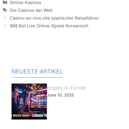
Categories
Online-Kasinos
Tags
Die Casinos der Welt
Casino-en-vivo.site spanischer Reiseführer
888 Bet Live Online-Spiele Koreanisch
NEUESTE ARTIKEL
Empire.io-Turnier
June 10, 2025