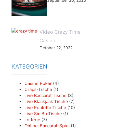
September 20, 2025
Video Crazy Time
Casino
October 22, 2022
KATEGORIEN
Casino Poker
(4)
Craps-Tische
(1)
Live Baccarat Tische
(3)
Live Blackjack Tische
(7)
Live Roulette Tische
(10)
Live Sic Bo Tische
(1)
Lotterie
(7)
Online-Baccarat-Spiel
(1)