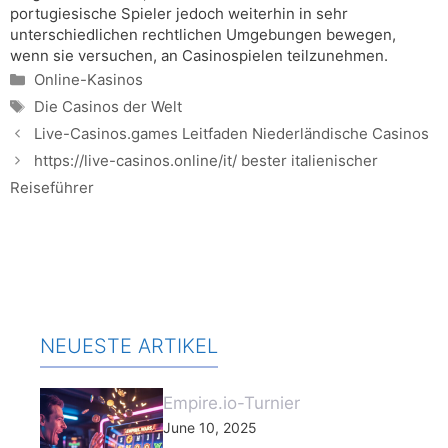
portugiesische Spieler jedoch weiterhin in sehr
unterschiedlichen rechtlichen Umgebungen bewegen,
wenn sie versuchen, an Casinospielen teilzunehmen.
Categories
Online-Kasinos
Tags
Die Casinos der Welt
Live-Casinos.games Leitfaden Niederländische Casinos
https://live-casinos.online/it/ bester italienischer
Reiseführer
NEUESTE ARTIKEL
Empire.io-Turnier
June 10, 2025