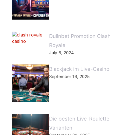
Dulinbet Promotion Clash
Royale
July 6, 2024
Blackjack im Live-Casino
September 16, 2025
Die besten Live-Roulette-
Varianten