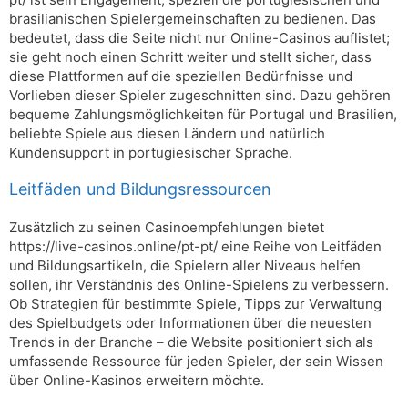
brasilianischen Spielergemeinschaften zu bedienen. Das
bedeutet, dass die Seite nicht nur Online-Casinos auflistet;
sie geht noch einen Schritt weiter und stellt sicher, dass
diese Plattformen auf die speziellen Bedürfnisse und
Vorlieben dieser Spieler zugeschnitten sind. Dazu gehören
bequeme Zahlungsmöglichkeiten für Portugal und Brasilien,
beliebte Spiele aus diesen Ländern und natürlich
Kundensupport in portugiesischer Sprache.
Leitfäden und Bildungsressourcen
Zusätzlich zu seinen Casinoempfehlungen bietet
https://live-casinos.online/pt-pt/ eine Reihe von Leitfäden
und Bildungsartikeln, die Spielern aller Niveaus helfen
sollen, ihr Verständnis des Online-Spielens zu verbessern.
Ob Strategien für bestimmte Spiele, Tipps zur Verwaltung
des Spielbudgets oder Informationen über die neuesten
Trends in der Branche – die Website positioniert sich als
umfassende Ressource für jeden Spieler, der sein Wissen
über Online-Kasinos erweitern möchte.