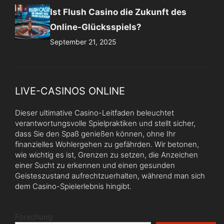
Ist Flush Casino die Zukunft des
Online-Glücksspiels?
September 21, 2025
LIVE-CASINOS ONLINE
Dieser ultimative Casino-Leitfaden beleuchtet
verantwortungsvolle Spielpraktiken und stellt sicher,
dass Sie den Spaß genießen können, ohne Ihr
finanzielles Wohlergehen zu gefährden. Wir betonen,
wie wichtig es ist, Grenzen zu setzen, die Anzeichen
einer Sucht zu erkennen und einen gesunden
Geisteszustand aufrechtzuerhalten, während man sich
dem Casino-Spielerlebnis hingibt.
Forschung