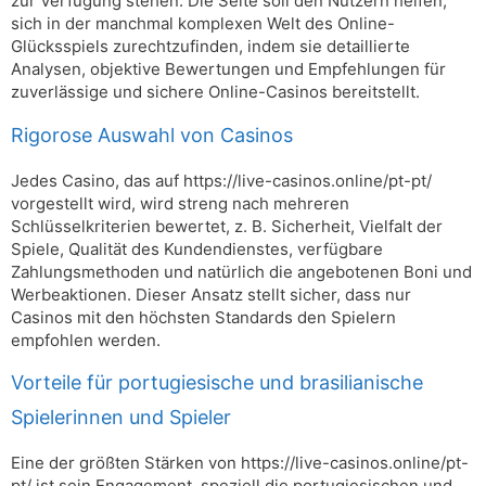
zur Verfügung stehen. Die Seite soll den Nutzern helfen,
sich in der manchmal komplexen Welt des Online-
Glücksspiels zurechtzufinden, indem sie detaillierte
Analysen, objektive Bewertungen und Empfehlungen für
zuverlässige und sichere Online-Casinos bereitstellt.
Rigorose Auswahl von Casinos
Jedes Casino, das auf https://live-casinos.online/pt-pt/
vorgestellt wird, wird streng nach mehreren
Schlüsselkriterien bewertet, z. B. Sicherheit, Vielfalt der
Spiele, Qualität des Kundendienstes, verfügbare
Zahlungsmethoden und natürlich die angebotenen Boni und
Werbeaktionen. Dieser Ansatz stellt sicher, dass nur
Casinos mit den höchsten Standards den Spielern
empfohlen werden.
Vorteile für portugiesische und brasilianische
Spielerinnen und Spieler
Eine der größten Stärken von https://live-casinos.online/pt-
pt/ ist sein Engagement, speziell die portugiesischen und