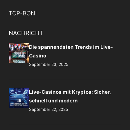
TOP-BONI
NACHRICHT
Die spannendsten Trends im Live-
Casino
September 23, 2025
Live-Casinos mit Kryptos: Sicher,
schnell und modern
September 22, 2025