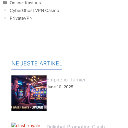
Categories
Online-Kasinos
CyberGhost VPN Casino
PrivateVPN
NEUESTE ARTIKEL
Empire.io-Turnier
June 10, 2025
Dulinbet Promotion Clash