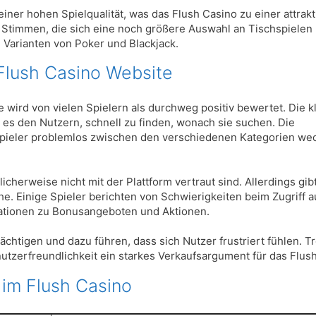
ner hohen Spielqualität, was das Flush Casino zu einer attrak
 Stimmen, die sich eine noch größere Auswahl an Tischspielen
Varianten von Poker und Blackjack.
 Flush Casino Website
 wird von vielen Spielern als durchweg positiv bewertet. Die k
es den Nutzern, schnell zu finden, wonach sie suchen. Die
s Spieler problemlos zwischen den verschiedenen Kategorien we
icherweise nicht mit der Plattform vertraut sind. Allerdings gib
e. Einige Spieler berichten von Schwierigkeiten beim Zugriff a
ationen zu Bonusangeboten und Aktionen.
htigen und dazu führen, dass sich Nutzer frustriert fühlen. Tr
utzerfreundlichkeit ein starkes Verkaufsargument für das Flus
 im Flush Casino