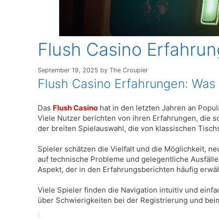
Flush Casino Erfahru
September 19, 2025
by
The Croupier
Flush Casino Erfahrungen: Was S
Das
Flush Casino
hat in den letzten Jahren an Popul
Viele Nutzer berichten von ihren Erfahrungen, die s
der breiten Spielauswahl, die von klassischen Tisch
Spieler schätzen die Vielfalt und die Möglichkeit, n
auf technische Probleme und gelegentliche Ausfälle 
Aspekt, der in den Erfahrungsberichten häufig erwähn
Viele Spieler finden die Navigation intuitiv und einf
über Schwierigkeiten bei der Registrierung und beim