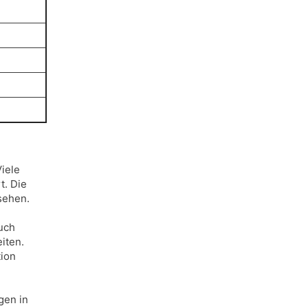
Viele
t. Die
sehen.
auch
iten.
tion
gen in