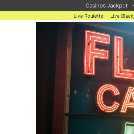
Skip
Casinos Jackpot
to
content
Live Roulette
Live Black