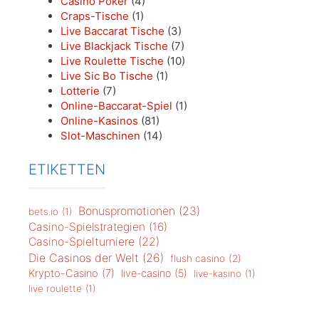
Casino Poker
(4)
Craps-Tische
(1)
Live Baccarat Tische
(3)
Live Blackjack Tische
(7)
Live Roulette Tische
(10)
Live Sic Bo Tische
(1)
Lotterie
(7)
Online-Baccarat-Spiel
(1)
Online-Kasinos
(81)
Slot-Maschinen
(14)
ETIKETTEN
Bonuspromotionen
(23)
bets.io
(1)
Casino-Spielstrategien
(16)
Casino-Spielturniere
(22)
Die Casinos der Welt
(26)
flush casino
(2)
Krypto-Casino
(7)
live-casino
(5)
live-kasino
(1)
live roulette
(1)