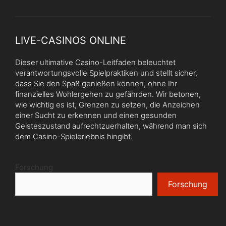
LIVE-CASINOS ONLINE
Dieser ultimative Casino-Leitfaden beleuchtet
verantwortungsvolle Spielpraktiken und stellt sicher,
dass Sie den Spaß genießen können, ohne Ihr
finanzielles Wohlergehen zu gefährden. Wir betonen,
wie wichtig es ist, Grenzen zu setzen, die Anzeichen
einer Sucht zu erkennen und einen gesunden
Geisteszustand aufrechtzuerhalten, während man sich
dem Casino-Spielerlebnis hingibt.
Forschung
Forschung