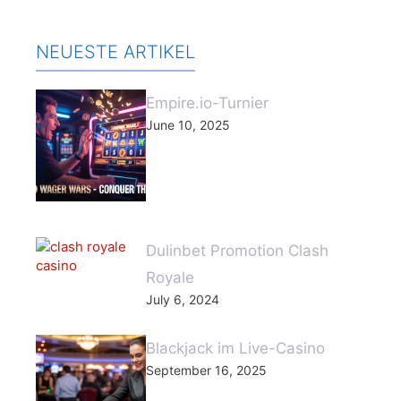
NEUESTE ARTIKEL
Empire.io-Turnier
June 10, 2025
Dulinbet Promotion Clash
Royale
July 6, 2024
Blackjack im Live-Casino
September 16, 2025