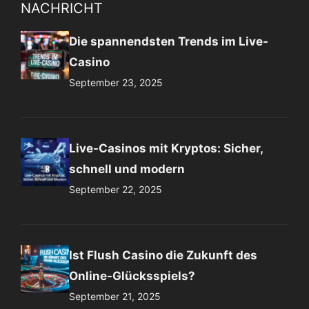
NACHRICHT
Die spannendsten Trends im Live-
Casino
September 23, 2025
Live-Casinos mit Kryptos: Sicher,
schnell und modern
September 22, 2025
Ist Flush Casino die Zukunft des
Online-Glücksspiels?
September 21, 2025