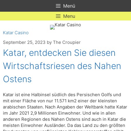
Skip
Menü
to
content
Menu
Katar Casino
September 25, 2023
by
The Croupier
Katar, entdecken Sie diesen
Wirtschaftsriesen des Nahen
Ostens
Katar ist eine Halbinsel südlich des Persischen Golfs und
mit einer Fläche von nur 11.571 km2 einer der kleinsten
arabischen Staaten. Nach Angaben der Weltbank hatte Katar
im Jahr 2021 2,9 Millionen Einwohner. Und wie in allen
anderen Regionen des Nahen Ostens sind auch in Katar die
meisten Einwohner Ausländer. Da das Land zu den größten