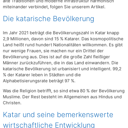
alte Traditionen und moderne Infrastruktur harmonisch
miteinander verbindet, folgen Sie unserem Artikel.
Die katarische Bevölkerung
Im Jahr 2021 beträgt die Bevölkerungszahl in Katar knapp
2,9 Millionen, davon sind 15 % Katarer. Das kosmopolitische
Land heißt rund hundert Nationalitäten willkommen. Es gibt
nur wenige Frauen, sie machen nur ein Drittel der
Bevölkerung aus. Dies ist auf die große Zahl fleißiger
Männer zurückzuführen, die in das Land einwandern. Die
katarische Bevölkerung ist urbanisiert und intelligent. 99,2
% der Katarer leben in Städten und die
Alphabetisierungsrate beträgt 97 %.
Was die Religion betrifft, so sind etwa 80 % der Bevölkerung
Muslime. Der Rest besteht im Allgemeinen aus Hindus und
Christen.
Katar und seine bemerkenswerte
wirtschaftliche Entwicklung