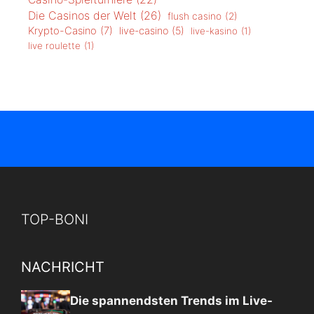
Die Casinos der Welt
(26)
flush casino
(2)
Krypto-Casino
(7)
live-casino
(5)
live-kasino
(1)
live roulette
(1)
TOP-BONI
NACHRICHT
Die spannendsten Trends im Live-