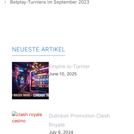
Betplay-Turniere im September 2023
NEUESTE ARTIKEL
Empire.io-Turnier
June 10, 2025
Dulinbet Promotion Clash
Royale
July 6, 2024