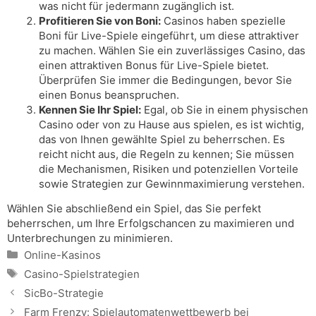
was nicht für jedermann zugänglich ist.
Profitieren Sie von Boni:
Casinos haben spezielle
Boni für Live-Spiele eingeführt, um diese attraktiver
zu machen. Wählen Sie ein zuverlässiges Casino, das
einen attraktiven Bonus für Live-Spiele bietet.
Überprüfen Sie immer die Bedingungen, bevor Sie
einen Bonus beanspruchen.
Kennen Sie Ihr Spiel:
Egal, ob Sie in einem physischen
Casino oder von zu Hause aus spielen, es ist wichtig,
das von Ihnen gewählte Spiel zu beherrschen. Es
reicht nicht aus, die Regeln zu kennen; Sie müssen
die Mechanismen, Risiken und potenziellen Vorteile
sowie Strategien zur Gewinnmaximierung verstehen.
Wählen Sie abschließend ein Spiel, das Sie perfekt
beherrschen, um Ihre Erfolgschancen zu maximieren und
Unterbrechungen zu minimieren.
Categories
Online-Kasinos
Tags
Casino-Spielstrategien
SicBo-Strategie
Farm Frenzy: Spielautomatenwettbewerb bei