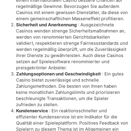
einem internationalen Casino bessere Chancen auf
regelmäßige Gewinne. Bevorzugen Sie außerdem
Casinos mit einem gewissen Dienstalter, da diese von
einem gemeinschaftlichen Masseneffekt profitieren.
Sicherheit und Anerkennung
: Ausgezeichnete
Casinos wenden strenge Sicherheitsmaßnahmen an,
werden von renommierten Gerichtsbarkeiten
validiert, respektieren strenge Fairnessstandards und
werden regelmäßig überprüft, um die Zuverlässigkeit
ihrer Dienste zu gewährleisten. Auch diese Casinos
setzen auf Spielesoftware renommierter und
preisgekrönter Anbieter.
Zahlungsoptionen und Geschwindigkeit
: Ein gutes
Casino bietet zuverlässige und schnelle
Zahlungsmethoden. Die besten von ihnen haben
keine monatlichen Zahlungslimits und priorisieren
beschleunigte Transaktionen, um die Spieler
zufrieden zu stellen.
Kundenservice
: Ein reaktionsschneller und
effizienter Kundenservice ist ein Indikator für die
Qualität einer Spieleplattform. Positives Feedback von
Spielern zu diesem Thema ist im Allgemeinen ein