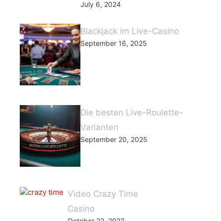
July 6, 2024
Blackjack im Live-Casino
September 16, 2025
Die besten Live-Roulette-
Varianten
September 20, 2025
Video Crazy Time
Casino
October 22, 2022