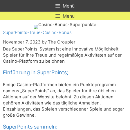
Skip
Menü
to
content
Menu
SuperPoints-Treue-Casino-Bonus
November 7, 2023
by
The Croupier
Das SuperPoints-System ist eine innovative Möglichkeit,
Spieler für ihre Treue und regelmäßige Aktivitäten auf der
Casino-Plattform zu belohnen
Einführung in SuperPoints;
Einige Casino-Plattformen bieten ein Punkteprogramm
namens „SuperPoints“ an, das Spieler für ihre üblichen
Aktionen auf der Website belohnt. Zu diesen Aktionen
gehören Aktivitäten wie das tägliche Anmelden,
Einzahlungen, das Spielen verschiedener Spiele und sogar
große Gewinne.
SuperPoints sammeln: