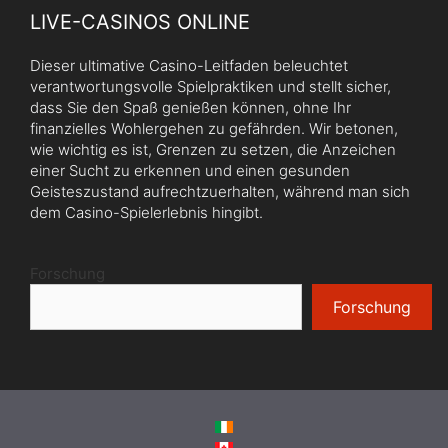
LIVE-CASINOS ONLINE
Dieser ultimative Casino-Leitfaden beleuchtet
verantwortungsvolle Spielpraktiken und stellt sicher,
dass Sie den Spaß genießen können, ohne Ihr
finanzielles Wohlergehen zu gefährden. Wir betonen,
wie wichtig es ist, Grenzen zu setzen, die Anzeichen
einer Sucht zu erkennen und einen gesunden
Geisteszustand aufrechtzuerhalten, während man sich
dem Casino-Spielerlebnis hingibt.
Forschung
Forschung