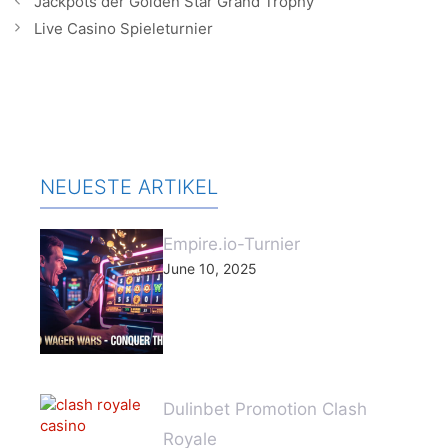
Jackpots der Golden Star Grand Trophy
Live Casino Spieleturnier
NEUESTE ARTIKEL
Empire.io-Turnier
June 10, 2025
Dulinbet Promotion Clash
Royale