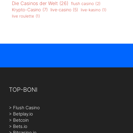
Die Casinos der Welt
(26)
flush casino
(2)
Krypto-Casino
(7)
live-casino
(5)
live-kasino
(1)
live roulette
(1)
TOP-BONI
>
Flush Casino
>
Betplay.io
>
Betcoin
>
Bets.io
>
Bitcasino.io