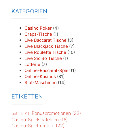
KATEGORIEN
Casino Poker
(4)
Craps-Tische
(1)
Live Baccarat Tische
(3)
Live Blackjack Tische
(7)
Live Roulette Tische
(10)
Live Sic Bo Tische
(1)
Lotterie
(7)
Online-Baccarat-Spiel
(1)
Online-Kasinos
(81)
Slot-Maschinen
(14)
ETIKETTEN
Bonuspromotionen
(23)
bets.io
(1)
Casino-Spielstrategien
(16)
Casino-Spielturniere
(22)