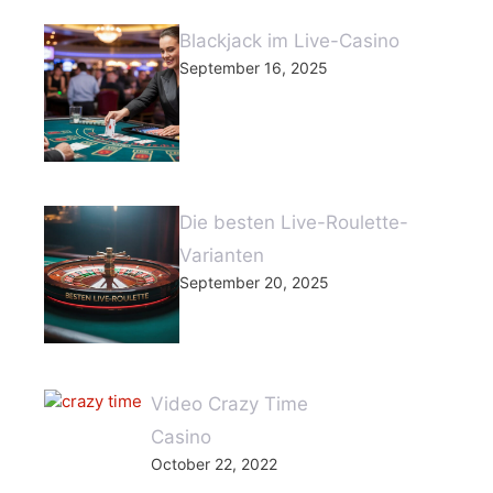
Blackjack im Live-Casino
September 16, 2025
Die besten Live-Roulette-
Varianten
September 20, 2025
Video Crazy Time
Casino
October 22, 2022