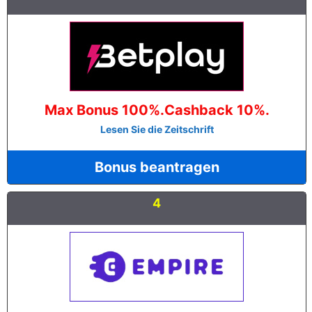
Max Bonus 100%.
Cashback 10%.
Lesen Sie die Zeitschrift
Bonus beantragen
4