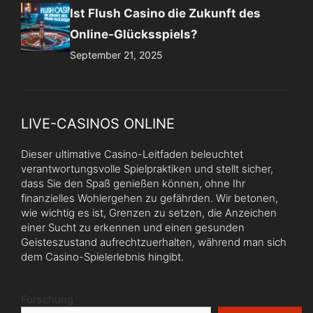
Ist Flush Casino die Zukunft des
Online-Glücksspiels?
September 21, 2025
LIVE-CASINOS ONLINE
Dieser ultimative Casino-Leitfaden beleuchtet
verantwortungsvolle Spielpraktiken und stellt sicher,
dass Sie den Spaß genießen können, ohne Ihr
finanzielles Wohlergehen zu gefährden. Wir betonen,
wie wichtig es ist, Grenzen zu setzen, die Anzeichen
einer Sucht zu erkennen und einen gesunden
Geisteszustand aufrechtzuerhalten, während man sich
dem Casino-Spielerlebnis hingibt.
Forschung