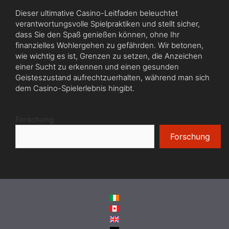
Dieser ultimative Casino-Leitfaden beleuchtet
verantwortungsvolle Spielpraktiken und stellt sicher,
dass Sie den Spaß genießen können, ohne Ihr
finanzielles Wohlergehen zu gefährden. Wir betonen,
wie wichtig es ist, Grenzen zu setzen, die Anzeichen
einer Sucht zu erkennen und einen gesunden
Geisteszustand aufrechtzuerhalten, während man sich
dem Casino-Spielerlebnis hingibt.
Forschung
Forschung