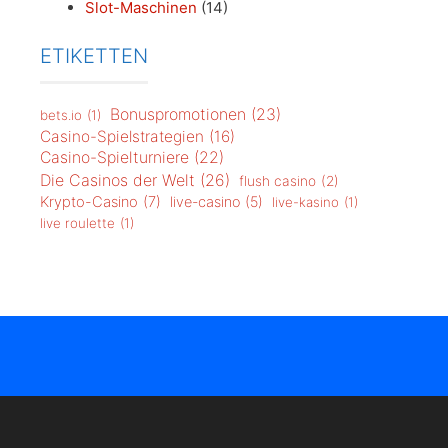
Slot-Maschinen
(14)
ETIKETTEN
Bonuspromotionen
(23)
bets.io
(1)
Casino-Spielstrategien
(16)
Casino-Spielturniere
(22)
Die Casinos der Welt
(26)
flush casino
(2)
Krypto-Casino
(7)
live-casino
(5)
live-kasino
(1)
live roulette
(1)