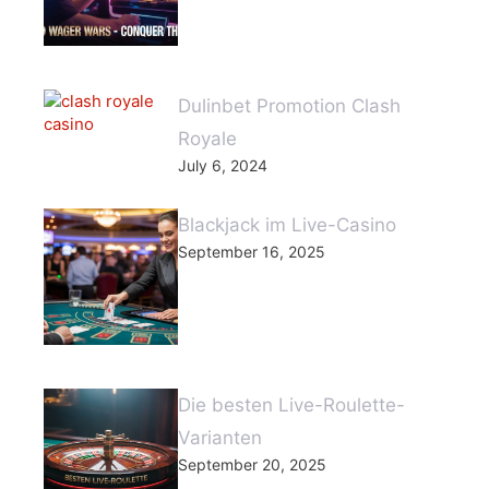
Dulinbet Promotion Clash
Royale
July 6, 2024
Blackjack im Live-Casino
September 16, 2025
Die besten Live-Roulette-
Varianten
September 20, 2025