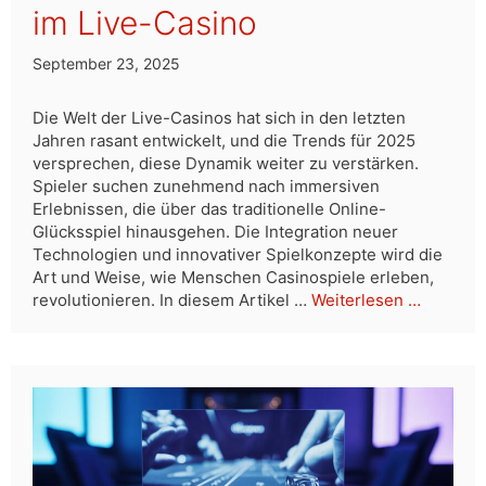
im Live-Casino
September 23, 2025
Die Welt der Live-Casinos hat sich in den letzten
Jahren rasant entwickelt, und die Trends für 2025
versprechen, diese Dynamik weiter zu verstärken.
Spieler suchen zunehmend nach immersiven
Erlebnissen, die über das traditionelle Online-
Glücksspiel hinausgehen. Die Integration neuer
Technologien und innovativer Spielkonzepte wird die
Art und Weise, wie Menschen Casinospiele erleben,
revolutionieren. In diesem Artikel …
Weiterlesen …