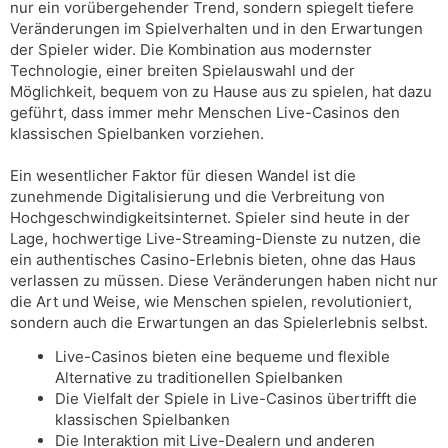
nur ein vorübergehender Trend, sondern spiegelt tiefere
Veränderungen im Spielverhalten und in den Erwartungen
der Spieler wider. Die Kombination aus modernster
Technologie, einer breiten Spielauswahl und der
Möglichkeit, bequem von zu Hause aus zu spielen, hat dazu
geführt, dass immer mehr Menschen Live-Casinos den
klassischen Spielbanken vorziehen.
Ein wesentlicher Faktor für diesen Wandel ist die
zunehmende Digitalisierung und die Verbreitung von
Hochgeschwindigkeitsinternet. Spieler sind heute in der
Lage, hochwertige Live-Streaming-Dienste zu nutzen, die
ein authentisches Casino-Erlebnis bieten, ohne das Haus
verlassen zu müssen. Diese Veränderungen haben nicht nur
die Art und Weise, wie Menschen spielen, revolutioniert,
sondern auch die Erwartungen an das Spielerlebnis selbst.
Live-Casinos bieten eine bequeme und flexible
Alternative zu traditionellen Spielbanken
Die Vielfalt der Spiele in Live-Casinos übertrifft die
klassischen Spielbanken
Die Interaktion mit Live-Dealern und anderen