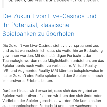
Die Zukunft von Live-Casinos und
ihr Potenzial, klassische
Spielbanken zu überholen
Die Zukunft von Live-Casinos sieht vielversprechend aus
und es ist wahrscheinlich, dass sie weiterhin an Bedeutung
gewinnen werden. Mit dem ständigen Fortschritt der
Technologie werden neue Möglichkeiten entstehen, um das
Spielerlebnis noch weiter zu verbessern. Virtual Reality
(VR) und Augmented Reality (AR) könnten beispielsweise in
naher Zukunft eine Rolle spielen und den Spielern ein noch
immersiveres Erlebnis bieten.
Darüber hinaus wird erwartet, dass sich das Angebot an
Spielen weiter diversifizieren wird, um den sich ändernden
Vorlieben der Spieler gerecht zu werden. Die Kombination
aus technologischem Fortschritt und einer wachsenden