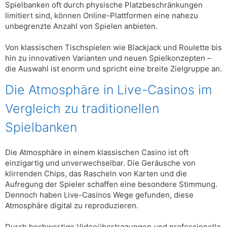
Spielbanken oft durch physische Platzbeschränkungen
limitiert sind, können Online-Plattformen eine nahezu
unbegrenzte Anzahl von Spielen anbieten.
Von klassischen Tischspielen wie Blackjack und Roulette bis
hin zu innovativen Varianten und neuen Spielkonzepten –
die Auswahl ist enorm und spricht eine breite Zielgruppe an.
Die Atmosphäre in Live-Casinos im
Vergleich zu traditionellen
Spielbanken
Die Atmosphäre in einem klassischen Casino ist oft
einzigartig und unverwechselbar. Die Geräusche von
klirrenden Chips, das Rascheln von Karten und die
Aufregung der Spieler schaffen eine besondere Stimmung.
Dennoch haben Live-Casinos Wege gefunden, diese
Atmosphäre digital zu reproduzieren.
Durch hochwertige Videoübertragungen und professionelle