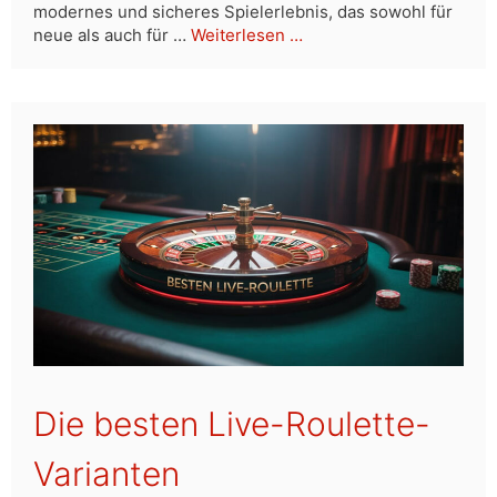
modernes und sicheres Spielerlebnis, das sowohl für
neue als auch für …
Weiterlesen …
Die besten Live-Roulette-
Varianten