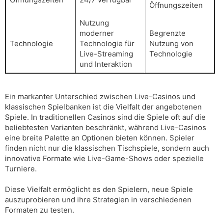
Öffnungszeiten
Nutzung
moderner
Begrenzte
Technologie
Technologie für
Nutzung von
Live-Streaming
Technologie
und Interaktion
Ein markanter Unterschied zwischen Live-Casinos und
klassischen Spielbanken ist die Vielfalt der angebotenen
Spiele. In traditionellen Casinos sind die Spiele oft auf die
beliebtesten Varianten beschränkt, während Live-Casinos
eine breite Palette an Optionen bieten können. Spieler
finden nicht nur die klassischen Tischspiele, sondern auch
innovative Formate wie Live-Game-Shows oder spezielle
Turniere.
Diese Vielfalt ermöglicht es den Spielern, neue Spiele
auszuprobieren und ihre Strategien in verschiedenen
Formaten zu testen.