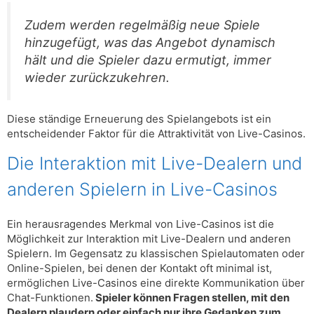
Zudem werden regelmäßig neue Spiele
hinzugefügt, was das Angebot dynamisch
hält und die Spieler dazu ermutigt, immer
wieder zurückzukehren.
Diese ständige Erneuerung des Spielangebots ist ein
entscheidender Faktor für die Attraktivität von Live-Casinos.
Die Interaktion mit Live-Dealern und
anderen Spielern in Live-Casinos
Ein herausragendes Merkmal von Live-Casinos ist die
Möglichkeit zur Interaktion mit Live-Dealern und anderen
Spielern. Im Gegensatz zu klassischen Spielautomaten oder
Online-Spielen, bei denen der Kontakt oft minimal ist,
ermöglichen Live-Casinos eine direkte Kommunikation über
Chat-Funktionen.
Spieler können Fragen stellen, mit den
Dealern plaudern oder einfach nur ihre Gedanken zum