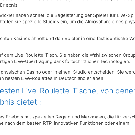
Erlebnis!
ickler haben schnell die Begeisterung der Spieler für Live-Spi
chteten sie spezielle Studios ein, um die Atmosphäre eines phy
echten Kasinos ähnelt und den Spieler in eine fast identische We
auf dem Live-Roulette-Tisch. Sie haben die Wahl zwischen Croup
tigen Live-Übertragung dank fortschrittlicher Technologien.
nem physischen Casino oder in einem Studio entscheiden, Sie wer
n besten Live-Roulettes in Deutschland erleben!
 besten Live-Roulette-Tische, von dene
bnis bietet :
iges Erlebnis mit speziellen Regeln und Merkmalen, die für vers
che nach dem besten RTP, innovativen Funktionen oder einem