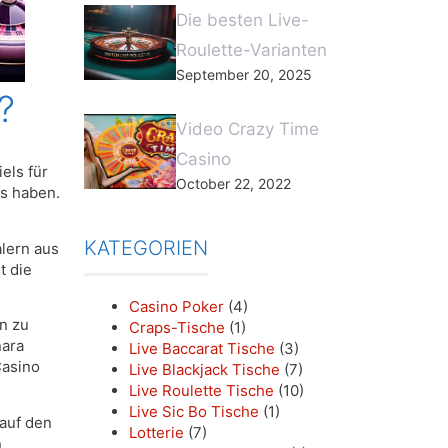
Die besten Live-
Roulette-Varianten
September 20, 2025
?
Video Crazy Time
Casino
els für
October 22, 2022
is haben.
KATEGORIEN
alern aus
t die
Casino Poker
(4)
n zu
Craps-Tische
(1)
nara
Live Baccarat Tische
(3)
Casino
Live Blackjack Tische
(7)
Live Roulette Tische
(10)
Live Sic Bo Tische
(1)
 auf den
Lotterie
(7)
n