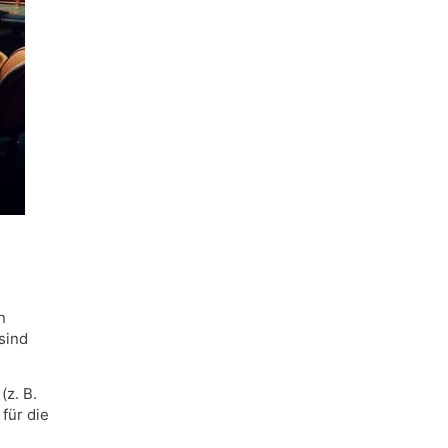
n
sind
(z. B.
für die