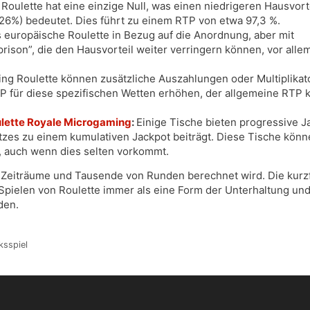
Roulette hat eine einzige Null, was einen niedrigeren Hausvorte
26%) bedeutet. Dies führt zu einem RTP von etwa 97,3 %.
s europäische Roulette in Bezug auf die Anordnung, aber mit
prison”, die den Hausvorteil weiter verringern können, vor alle
ning Roulette können zusätzliche Auszahlungen oder Multiplikat
P für diese spezifischen Wetten erhöhen, der allgemeine RTP 
lette Royale Microgaming
:
Einige Tische bieten progressive J
atzes zu einem kumulativen Jackpot beiträgt. Diese Tische könn
, auch wenn dies selten vorkommt.
e Zeiträume und Tausende von Runden berechnet wird. Die kurzf
 Spielen von Roulette immer als eine Form der Unterhaltung und 
den.
ksspiel