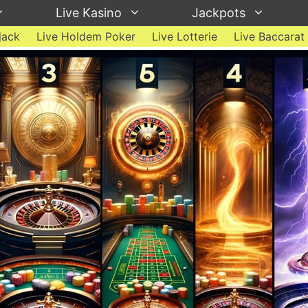
Live Kasino
Jackpots
jack
Live Holdem Poker
Live Lotterie
Live Baccarat