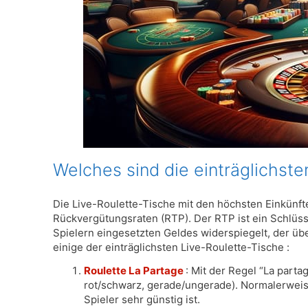
Welches sind die einträglichste
Die Live-Roulette-Tische mit den höchsten Einkünfte
Rückvergütungsraten (RTP). Der RTP ist ein Schlüss
Spielern eingesetzten Geldes widerspiegelt, der übe
einige der einträglichsten Live-Roulette-Tische :
Roulette La Partage
: Mit der Regel “La parta
rot/schwarz, gerade/ungerade). Normalerweise
Spieler sehr günstig ist.