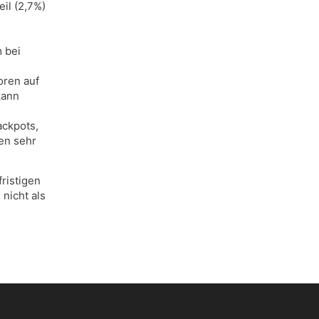
il (2,7%)
m bei
oren auf
kann
ackpots,
en sehr
ristigen
nicht als