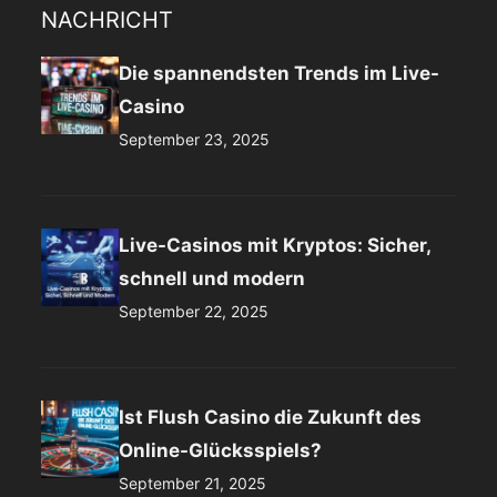
NACHRICHT
Die spannendsten Trends im Live-
Casino
September 23, 2025
Live-Casinos mit Kryptos: Sicher,
schnell und modern
September 22, 2025
Ist Flush Casino die Zukunft des
Online-Glücksspiels?
September 21, 2025