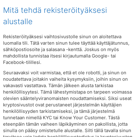
Mitä tehdä rekisteröityäksesi
alustalle
Rekisteröityäksesi vaihtosivustolle sinun on aloitettava
luomalla tili. Tätä varten sinun tulee täyttää käyttäjätunnus,
sähköpostiosoite ja salasana -kenttä. Joskus on myös
mahdollista tunnistaa itsesi kirjautumalla Google- tai
Facebook-tilillesi.
Seuraavaksi voit varmistaa, että et ole robotti, ja sinun on
noudatettava joitakin vaiheita kysymyksiin, joihin sinun on
vakavasti vastattava. Tämän jälkeen alusta tarkistaa
henkilöllisyytesi. Tämä lähestymistapa on tarpeen voimassa
olevien sääntelyviranomaisten noudattamiseksi. Siksi useat
kryptosivustot ovat perustaneet järjestelmän käyttäjien
henkilöllisyyden tarkistamiseksi, ja tämä järjestelmä
tunnetaan nimellä KYC tai Know Your Customer. Tästä
eteenpäin tämän vaiheen läpikäyminen on pakollista, jotta
sinulla on pääsy omistetulle alustalle. Silti tällä tavalla sinun
tarvitsee vain ladata henkilöllisyystodistus ja kryptosivuston