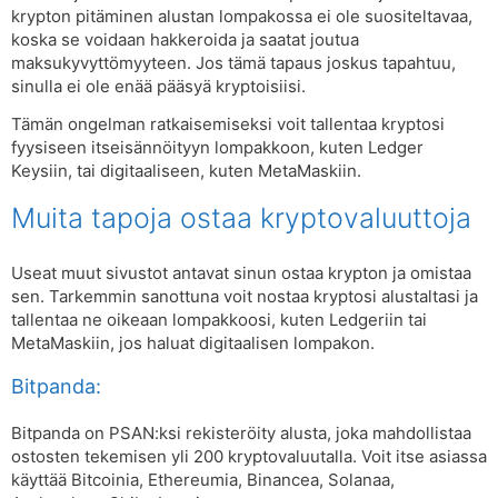
krypton pitäminen alustan lompakossa ei ole suositeltavaa,
koska se voidaan hakkeroida ja saatat joutua
maksukyvyttömyyteen. Jos tämä tapaus joskus tapahtuu,
sinulla ei ole enää pääsyä kryptoisiisi.
Tämän ongelman ratkaisemiseksi voit tallentaa kryptosi
fyysiseen itseisännöityyn lompakkoon, kuten Ledger
Keysiin, tai digitaaliseen, kuten MetaMaskiin.
Muita tapoja ostaa kryptovaluuttoja
Useat muut sivustot antavat sinun ostaa krypton ja omistaa
sen. Tarkemmin sanottuna voit nostaa kryptosi alustaltasi ja
tallentaa ne oikeaan lompakkoosi, kuten Ledgeriin tai
MetaMaskiin, jos haluat digitaalisen lompakon.
Bitpanda:
Bitpanda on PSAN:ksi rekisteröity alusta, joka mahdollistaa
ostosten tekemisen yli 200 kryptovaluutalla. Voit itse asiassa
käyttää Bitcoinia, Ethereumia, Binancea, Solanaa,