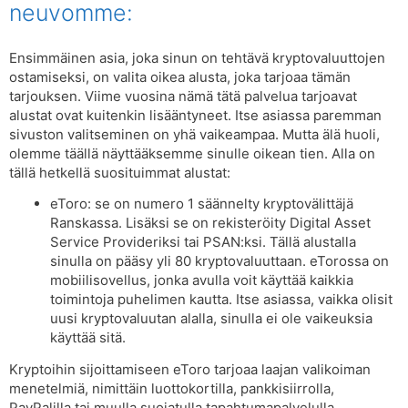
neuvomme:
Ensimmäinen asia, joka sinun on tehtävä kryptovaluuttojen
ostamiseksi, on valita oikea alusta, joka tarjoaa tämän
tarjouksen. Viime vuosina nämä tätä palvelua tarjoavat
alustat ovat kuitenkin lisääntyneet. Itse asiassa paremman
sivuston valitseminen on yhä vaikeampaa. Mutta älä huoli,
olemme täällä näyttääksemme sinulle oikean tien. Alla on
tällä hetkellä suosituimmat alustat:
eToro: se on numero 1 säännelty kryptovälittäjä
Ranskassa. Lisäksi se on rekisteröity Digital Asset
Service Provideriksi tai PSAN:ksi. Tällä alustalla
sinulla on pääsy yli 80 kryptovaluuttaan. eTorossa on
mobiilisovellus, jonka avulla voit käyttää kaikkia
toimintoja puhelimen kautta. Itse asiassa, vaikka olisit
uusi kryptovaluutan alalla, sinulla ei ole vaikeuksia
käyttää sitä.
Kryptoihin sijoittamiseen eToro tarjoaa laajan valikoiman
menetelmiä, nimittäin luottokortilla, pankkisiirrolla,
PayPalilla tai muulla suojatulla tapahtumapalvelulla.