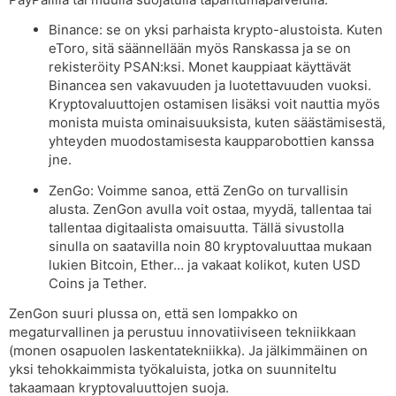
Binance: se on yksi parhaista krypto-alustoista. Kuten
eToro, sitä säännellään myös Ranskassa ja se on
rekisteröity PSAN:ksi. Monet kauppiaat käyttävät
Binancea sen vakavuuden ja luotettavuuden vuoksi.
Kryptovaluuttojen ostamisen lisäksi voit nauttia myös
monista muista ominaisuuksista, kuten säästämisestä,
yhteyden muodostamisesta kaupparobottien kanssa
jne.
ZenGo: Voimme sanoa, että ZenGo on turvallisin
alusta. ZenGon avulla voit ostaa, myydä, tallentaa tai
tallentaa digitaalista omaisuutta. Tällä sivustolla
sinulla on saatavilla noin 80 kryptovaluuttaa mukaan
lukien Bitcoin, Ether… ja vakaat kolikot, kuten USD
Coins ja Tether.
ZenGon suuri plussa on, että sen lompakko on
megaturvallinen ja perustuu innovatiiviseen tekniikkaan
(monen osapuolen laskentatekniikka). Ja jälkimmäinen on
yksi tehokkaimmista työkaluista, jotka on suunniteltu
takaamaan kryptovaluuttojen suoja.