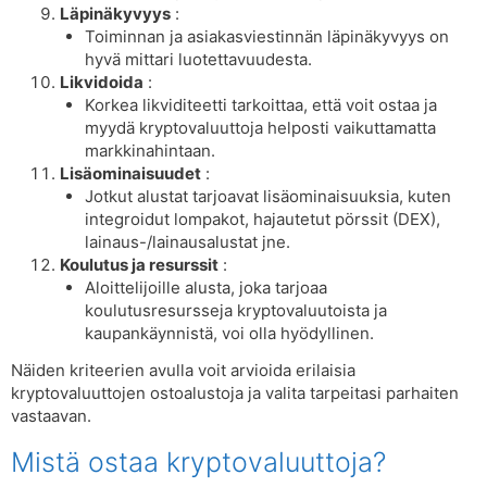
Läpinäkyvyys
:
Toiminnan ja asiakasviestinnän läpinäkyvyys on
hyvä mittari luotettavuudesta.
Likvidoida
:
Korkea likviditeetti tarkoittaa, että voit ostaa ja
myydä kryptovaluuttoja helposti vaikuttamatta
markkinahintaan.
Lisäominaisuudet
:
Jotkut alustat tarjoavat lisäominaisuuksia, kuten
integroidut lompakot, hajautetut pörssit (DEX),
lainaus-/lainausalustat jne.
Koulutus ja resurssit
:
Aloittelijoille alusta, joka tarjoaa
koulutusresursseja kryptovaluutoista ja
kaupankäynnistä, voi olla hyödyllinen.
Näiden kriteerien avulla voit arvioida erilaisia ​​
kryptovaluuttojen ostoalustoja ja valita tarpeitasi parhaiten
vastaavan.
Mistä ostaa kryptovaluuttoja?