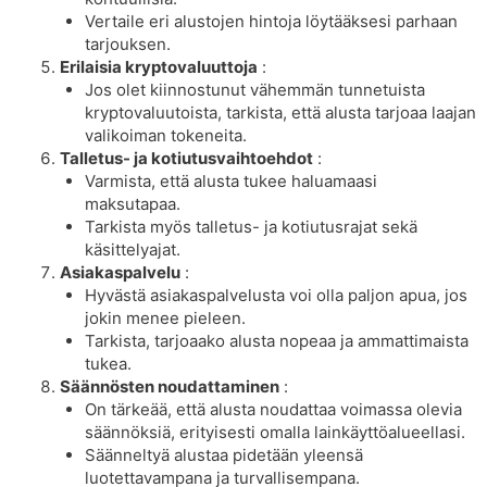
Vertaile eri alustojen hintoja löytääksesi parhaan
tarjouksen.
Erilaisia ​​kryptovaluuttoja
:
Jos olet kiinnostunut vähemmän tunnetuista
kryptovaluutoista, tarkista, että alusta tarjoaa laajan
valikoiman tokeneita.
Talletus- ja kotiutusvaihtoehdot
:
Varmista, että alusta tukee haluamaasi
maksutapaa.
Tarkista myös talletus- ja kotiutusrajat sekä
käsittelyajat.
Asiakaspalvelu
:
Hyvästä asiakaspalvelusta voi olla paljon apua, jos
jokin menee pieleen.
Tarkista, tarjoaako alusta nopeaa ja ammattimaista
tukea.
Säännösten noudattaminen
:
On tärkeää, että alusta noudattaa voimassa olevia
säännöksiä, erityisesti omalla lainkäyttöalueellasi.
Säänneltyä alustaa pidetään yleensä
luotettavampana ja turvallisempana.