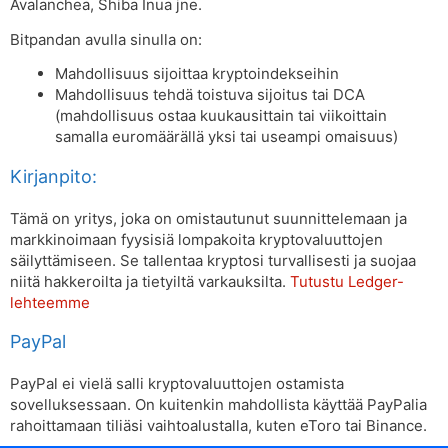
Avalanchea, Shiba Inua jne.
Bitpandan avulla sinulla on:
Mahdollisuus sijoittaa kryptoindekseihin
Mahdollisuus tehdä toistuva sijoitus tai DCA
(mahdollisuus ostaa kuukausittain tai viikoittain
samalla euromäärällä yksi tai useampi omaisuus)
Kirjanpito:
Tämä on yritys, joka on omistautunut suunnittelemaan ja
markkinoimaan fyysisiä lompakoita kryptovaluuttojen
säilyttämiseen. Se tallentaa kryptosi turvallisesti ja suojaa
niitä hakkeroilta ja tietyiltä varkauksilta.
Tutustu Ledger-
lehteemme
PayPal
PayPal ei vielä salli kryptovaluuttojen ostamista
sovelluksessaan. On kuitenkin mahdollista käyttää PayPalia
rahoittamaan tiliäsi vaihtoalustalla, kuten eToro tai Binance.