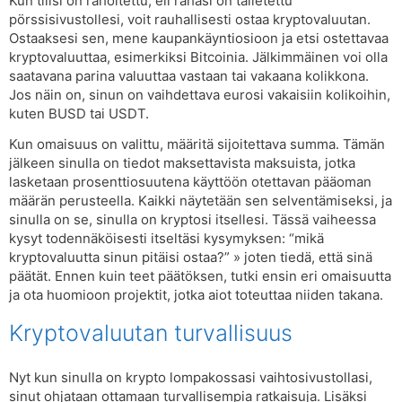
Kun tilisi on rahoitettu, eli rahasi on talletettu
pörssisivustollesi, voit rauhallisesti ostaa kryptovaluutan.
Ostaaksesi sen, mene kaupankäyntiosioon ja etsi ostettavaa
kryptovaluuttaa, esimerkiksi Bitcoinia. Jälkimmäinen voi olla
saatavana parina valuuttaa vastaan ​​tai vakaana kolikkona.
Jos näin on, sinun on vaihdettava eurosi vakaisiin kolikoihin,
kuten BUSD tai USDT.
Kun omaisuus on valittu, määritä sijoitettava summa. Tämän
jälkeen sinulla on tiedot maksettavista maksuista, jotka
lasketaan prosenttiosuutena käyttöön otettavan pääoman
määrän perusteella. Kaikki näytetään sen selventämiseksi, ja
sinulla on se, sinulla on kryptosi itsellesi. Tässä vaiheessa
kysyt todennäköisesti itseltäsi kysymyksen: “mikä
kryptovaluutta sinun pitäisi ostaa?” » joten tiedä, että sinä
päätät. Ennen kuin teet päätöksen, tutki ensin eri omaisuutta
ja ota huomioon projektit, jotka aiot toteuttaa niiden takana.
Kryptovaluutan turvallisuus
Nyt kun sinulla on krypto lompakossasi vaihtosivustollasi,
sinut ohjataan ottamaan turvallisempia ratkaisuja. Lisäksi