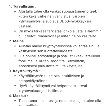
Turvallisuus
:
Alustalla tulee olla vankat suojaustoimenpiteet,
kuten kaksivaiheinen vahvistus, varojen
kylmäsäilytys ja suojaus DDoS-hyökkäyksiä
vastaan.
On myös tärkeää tarkistaa, onko alustalla aiemmin
ollut tietoturvahäiriöitä ja miten ne on käsitelty.
Maine
:
Alustan maine kryptoyhteisössä voi antaa sinulle
käsityksen sen luotettavuudesta.
Lue online-arvosteluja ja osallistu keskusteluihin
foorumeilla, kuten Reddit tai Bitcointalk,
saadaksesi palautetta muilta käyttäjiltä.
Käyttöliittymä
:
Käyttöliittymän tulee olla intuitiivinen ja
helppokäyttöinen.
Hyvä käyttöliittymä voi helpottaa suuresti
kryptovaluutojesi hallintaa.
Maksut
:
Tapahtuma-, talletus- ja nostomaksujen tulee olla
kohtuullisia.