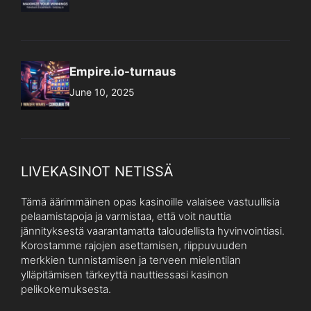
Empire.io-turnaus
June 10, 2025
LIVEKASINOT NETISSÄ
Tämä äärimmäinen opas kasinoille valaisee vastuullisia
pelaamistapoja ja varmistaa, että voit nauttia
jännityksestä vaarantamatta taloudellista hyvinvointiasi.
Korostamme rajojen asettamisen, riippuvuuden
merkkien tunnistamisen ja terveen mielentilan
ylläpitämisen tärkeyttä nauttiessasi kasinon
pelikokemuksesta.