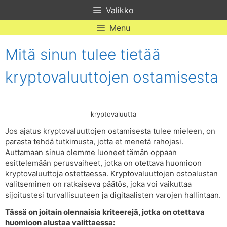
Skip
Valikko
to
content
Menu
Mitä sinun tulee tietää
kryptovaluuttojen ostamisesta
kryptovaluutta
Jos ajatus kryptovaluuttojen ostamisesta tulee mieleen, on
parasta tehdä tutkimusta, jotta et menetä rahojasi.
Auttamaan sinua olemme luoneet tämän oppaan
esittelemään perusvaiheet, jotka on otettava huomioon
kryptovaluuttoja ostettaessa. Kryptovaluuttojen ostoalustan
valitseminen on ratkaiseva päätös, joka voi vaikuttaa
sijoitustesi turvallisuuteen ja digitaalisten varojen hallintaan.
Tässä on joitain olennaisia ​​kriteerejä, jotka on otettava
huomioon alustaa valittaessa: