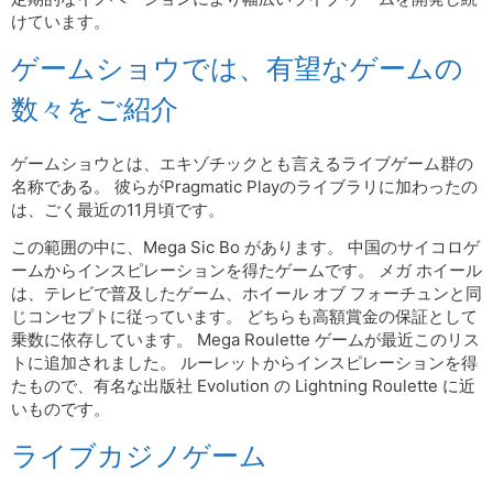
けています。
ゲームショウでは、有望なゲームの
数々をご紹介
ゲームショウとは、エキゾチックとも言えるライブゲーム群の
名称である。 彼らがPragmatic Playのライブラリに加わったの
は、ごく最近の11月頃です。
この範囲の中に、Mega Sic Bo があります。 中国のサイコロゲ
ームからインスピレーションを得たゲームです。 メガ ホイール
は、テレビで普及したゲーム、ホイール オブ フォーチュンと同
じコンセプトに従っています。 どちらも高額賞金の保証として
乗数に依存しています。 Mega Roulette ゲームが最近このリス
トに追加されました。 ルーレットからインスピレーションを得
たもので、有名な出版社 Evolution の Lightning Roulette に近
いものです。
ライブカジノゲーム