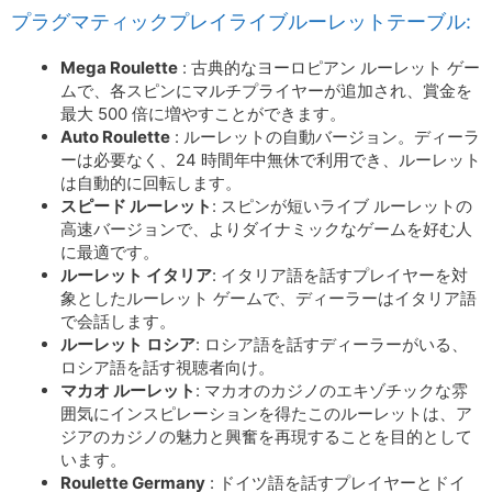
プラグマティックプレイライブルーレットテーブル:
Mega Roulette
: 古典的なヨーロピアン ルーレット ゲー
ムで、各スピンにマルチプライヤーが追加され、賞金を
最大 500 倍に増やすことができます。
Auto Roulette
: ルーレットの自動バージョン。ディーラ
ーは必要なく、24 時間年中無休で利用でき、ルーレット
は自動的に回転します。
スピード ルーレット
: スピンが短いライブ ルーレットの
高速バージョンで、よりダイナミックなゲームを好む人
に最適です。
ルーレット イタリア
: イタリア語を話すプレイヤーを対
象としたルーレット ゲームで、ディーラーはイタリア語
で会話します。
ルーレット ロシア
: ロシア語を話すディーラーがいる、
ロシア語を話す視聴者向け。
マカオ ルーレット
: マカオのカジノのエキゾチックな雰
囲気にインスピレーションを得たこのルーレットは、ア
ジアのカジノの魅力と興奮を再現することを目的として
います。
Roulette Germany
: ドイツ語を話すプレイヤーとドイ