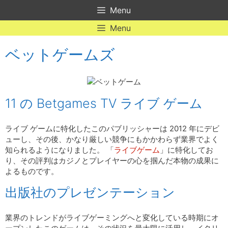
Skip
Menu
to
content
Menu
ベットゲームズ
11 の Betgames TV ライブ ゲーム
ライブ ゲームに特化したこのパブリッシャーは 2012 年にデビ
ューし、その後、かなり厳しい競争にもかかわらず業界でよく
知られるようになりました。 「
ライブゲーム
」に特化してお
り、その評判はカジノとプレイヤーの心を掴んだ本物の成果に
よるものです。
出版社のプレゼンテーション
業界のトレンドがライブゲーミングへと変化している時期にオ