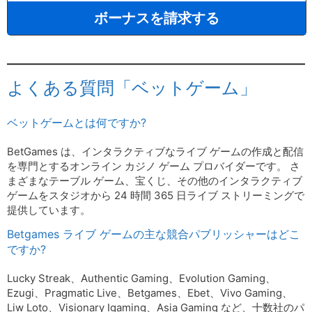
ボーナスを請求する
よくある質問「ベットゲーム」
ベットゲームとは何ですか?
BetGames は、インタラクティブなライブ ゲームの作成と配信
を専門とするオンライン カジノ ゲーム プロバイダーです。 さ
まざまなテーブル ゲーム、宝くじ、その他のインタラクティブ
ゲームをスタジオから 24 時間 365 日ライブ ストリーミングで
提供しています。
Betgames ライブ ゲームの主な競合パブリッシャーはどこ
ですか?
Lucky Streak、Authentic Gaming、Evolution Gaming、
Ezugi、Pragmatic Live、Betgames、Ebet、Vivo Gaming、
Liw Loto、Visionary Igaming、Asia Gaming など、十数社のパ