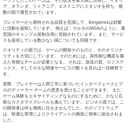
ープンしたこのゲームは、その状況を最大限に活用し、イタリ
ア、オランダ、リトアニア、エストニアにスタジオを持ち、複
数の国で運営されています。
プレイヤーから期待される品質を意識して、Betgamesは頻繁
に活動を規制しています。 例えば、マルタのMGAのように、運
営国のギャンブル規制当局に登録されています。 また、サービ
スを提供している数少ない国についても同様です。
クオリティの面では、ゲームの開発そのものと、そのオリジナ
リティを大切にしています。 そのためには、高性能な機器を備
えた有能なチームが必要となる。 それは、放送の質、ロジステ
ィクス、そして小さな関連サービスの数々を見れば一目瞭然で
す。
実際、プレイヤーは人間工学に基づいたインターフェースとプ
ロのディーラー チームの恩恵を受けることができます。 また、
ゲーム体験をエキサイティングなものにするために、かなり広
範なカスタマイズレベルも備えています。 ビジネス面では、こ
の開発者は何も偶然に任せませんでした。そのソフトウェア
は、快適な管理によりクライアントの構造に簡単に統合されま
した。