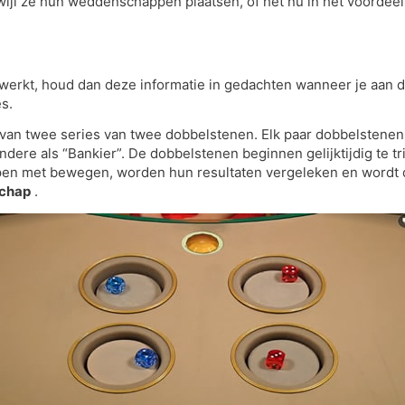
ijl ze hun weddenschappen plaatsen, of het nu in het voordeel 
 werkt, houd dan deze informatie in gedachten wanneer je aan d
s.
 van twee series van twee dobbelstenen. Elk paar dobbelstenen
dere als “Bankier”. De dobbelstenen beginnen gelijktijdig te tr
oppen met bewegen, worden hun resultaten vergeleken en wordt
schap
.