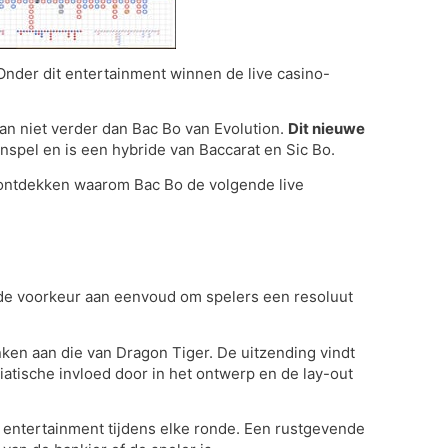
Onder dit entertainment winnen de live casino-
 dan niet verder dan Bac Bo van Evolution.
Dit nieuwe
spel en is een hybride van Baccarat en Sic Bo.
te ontdekken waarom Bac Bo de volgende live
de voorkeur aan eenvoud om spelers een resoluut
nken aan die van Dragon Tiger. De uitzending vindt
iatische invloed door in het ontwerp en de lay-out
u entertainment tijdens elke ronde. Een rustgevende