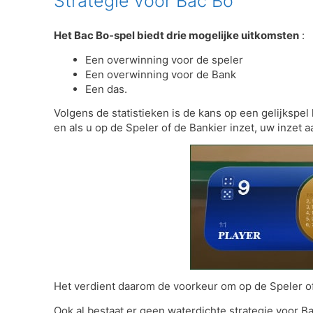
Strategie voor Bac Bo
Het Bac Bo-spel biedt drie mogelijke uitkomsten
:
Een overwinning voor de speler
Een overwinning voor de Bank
Een das.
Volgens de statistieken is de kans op een gelijkspel 
en als u op de Speler of de Bankier inzet, uw inzet 
Het verdient daarom de voorkeur om op de Speler o
Ook al bestaat er geen waterdichte strategie voor Ba