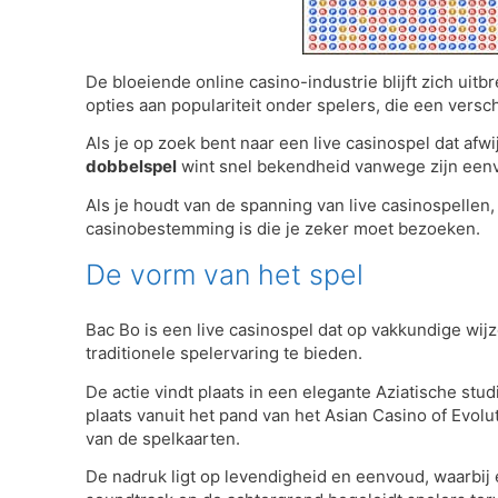
De bloeiende online casino-industrie blijft zich ui
opties aan populariteit onder spelers, die een vers
Als je op zoek bent naar een live casinospel dat afw
dobbelspel
wint snel bekendheid vanwege zijn eenvo
Als je houdt van de spanning van live casinospellen
casinobestemming is die je zeker moet bezoeken.
De vorm van het spel
Bac Bo is een live casinospel dat op vakkundige wi
traditionele spelervaring te bieden.
De actie vindt plaats in een elegante Aziatische st
plaats vanuit het pand van het Asian Casino of Evolu
van de spelkaarten.
De nadruk ligt op levendigheid en eenvoud, waarbij 