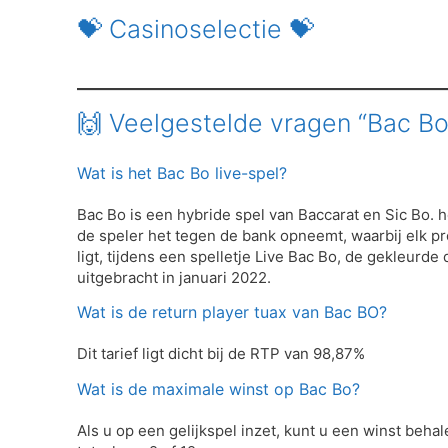
💝 Casinoselectie 💝
🙌 Veelgestelde vragen “Bac
Wat is het Bac Bo live-spel?
Bac Bo is een hybride spel van Baccarat en Sic Bo. 
de speler het tegen de bank opneemt, waarbij elk pr
ligt, tijdens een spelletje Live Bac Bo, de gekleu
uitgebracht in januari 2022.
Wat is de return player tuax van Bac BO?
Dit tarief ligt dicht bij de RTP van 98,87%
Wat is de maximale winst op Bac Bo?
Als u op een gelijkspel inzet, kunt u een winst beh