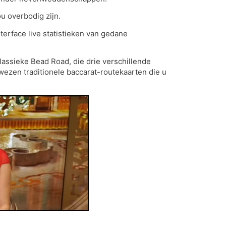
 overbodig zijn.
terface live statistieken van gedane
lassieke Bead Road, die drie verschillende
wezen traditionele baccarat-routekaarten die u