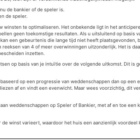
nu de bankier of de speler is.
n de speler.
w winsten te optimaliseren. Het onbekende ligt in het anticipe
llen geen toekomstige resultaten. Als u uitsluitend op basis va
, kan een gebeurtenis die lange tijd niet heeft plaatsgevonden,
 reeksen van 4 of meer overwinningen uitzonderlijk. Het is d
bescheiden inzetten.
sen op basis van je intuïtie over de volgende uitkomst. Dit is 
gebaseerd op een progressie van weddenschappen dan op een echt
liezen af ​​en vindt een evenwicht. Maar wees voorzichtig, dit ve
an weddenschappen op Speler of Bankier, met af en toe een kle
 de winst varieert, waardoor het huis een aanzienlijk voordeel k