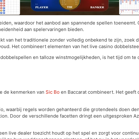
tbreiden, waardoor het aanbod aan spannende spellen toeneemt. 
cheidenheid aan spelervaringen bieden.
ijkt van het traditionele zonder volledig onbekend te zijn, zoek
ud. Het combineert elementen van het live casino dobbelsteen
, dobbelspellen en talloze winstmogelijkheden, is het tijd om 
jze de kenmerken van
Sic Bo
en Baccarat combineert. Het geeft 
udio, waarbij regels worden gehanteerd die grotendeels doen de
tion. Door de verschillende facetten dringt een uitgesproken Az
een live dealer toezicht houdt op het spel en zorgt voor contin