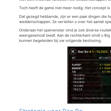
Toch heeft de game niet meer nodig. Het concept 
Dat gezegd hebbende, zijn er een paar dingen die he
weddenschappen. Ze vertellen u over het aantal spele
Onderaan het spelvenster vind je ook diverse routeka
weergavemodi biedt. Aan de rechterkant vindt u Big 
kunnen begeleiden bij uw volgende beslissing.