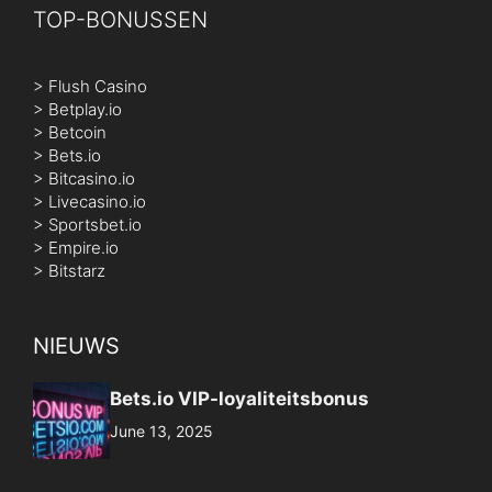
TOP-BONUSSEN
>
Flush Casino
>
Betplay.io
>
Betcoin
>
Bets.io
>
Bitcasino.io
>
Livecasino.io
>
Sportsbet.io
>
Empire.io
>
Bitstarz
NIEUWS
Bets.io VIP-loyaliteitsbonus
June 13, 2025