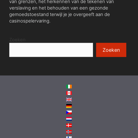
van grenzen, het herkennen van de tekenen van
verslaving en het behouden van een gezonde
gemoedstoestand terwijl je je overgeeft aan de
casinospelervaring.
Zoeken
Zoeken