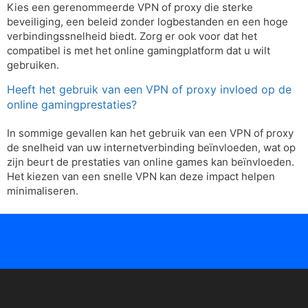
Kies een gerenommeerde VPN of proxy die sterke
beveiliging, een beleid zonder logbestanden en een hoge
verbindingssnelheid biedt. Zorg er ook voor dat het
compatibel is met het online gamingplatform dat u wilt
gebruiken.
Heeft het gebruik van een VPN of proxy invloed op de
online gamingprestaties?
In sommige gevallen kan het gebruik van een VPN of proxy
de snelheid van uw internetverbinding beïnvloeden, wat op
zijn beurt de prestaties van online games kan beïnvloeden.
Het kiezen van een snelle VPN kan deze impact helpen
minimaliseren.