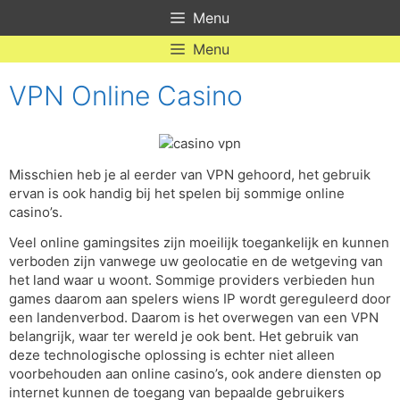
Skip
Menu
to
content
Menu
VPN Online Casino
Misschien heb je al eerder van VPN gehoord, het gebruik
ervan is ook handig bij het spelen bij sommige online
casino’s.
Veel online gamingsites zijn moeilijk toegankelijk en kunnen
verboden zijn vanwege uw geolocatie en de wetgeving van
het land waar u woont. Sommige providers verbieden hun
games daarom aan spelers wiens IP wordt gereguleerd door
een landenverbod. Daarom is het overwegen van een VPN
belangrijk, waar ter wereld je ook bent. Het gebruik van
deze technologische oplossing is echter niet alleen
voorbehouden aan online casino’s, ook andere diensten op
internet kunnen de toegang van bepaalde gebruikers