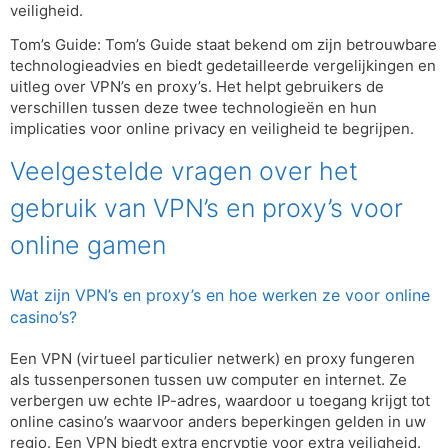
veiligheid.
Tom’s Guide: Tom’s Guide staat bekend om zijn betrouwbare
technologieadvies en biedt gedetailleerde vergelijkingen en
uitleg over VPN’s en proxy’s. Het helpt gebruikers de
verschillen tussen deze twee technologieën en hun
implicaties voor online privacy en veiligheid te begrijpen.
Veelgestelde vragen over het
gebruik van VPN’s en proxy’s voor
online gamen
Wat zijn VPN’s en proxy’s en hoe werken ze voor online
casino’s?
Een VPN (virtueel particulier netwerk) en proxy fungeren
als tussenpersonen tussen uw computer en internet. Ze
verbergen uw echte IP-adres, waardoor u toegang krijgt tot
online casino’s waarvoor anders beperkingen gelden in uw
regio. Een VPN biedt extra encryptie voor extra veiligheid.