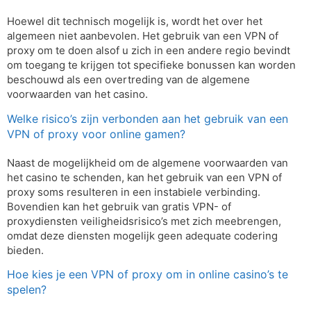
Hoewel dit technisch mogelijk is, wordt het over het
algemeen niet aanbevolen. Het gebruik van een VPN of
proxy om te doen alsof u zich in een andere regio bevindt
om toegang te krijgen tot specifieke bonussen kan worden
beschouwd als een overtreding van de algemene
voorwaarden van het casino.
Welke risico’s zijn verbonden aan het gebruik van een
VPN of proxy voor online gamen?
Naast de mogelijkheid om de algemene voorwaarden van
het casino te schenden, kan het gebruik van een VPN of
proxy soms resulteren in een instabiele verbinding.
Bovendien kan het gebruik van gratis VPN- of
proxydiensten veiligheidsrisico’s met zich meebrengen,
omdat deze diensten mogelijk geen adequate codering
bieden.
Hoe kies je een VPN of proxy om in online casino’s te
spelen?