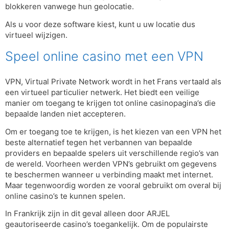
blokkeren vanwege hun geolocatie.
Als u voor deze software kiest, kunt u uw locatie dus
virtueel wijzigen.
Speel online casino met een VPN
VPN, Virtual Private Network wordt in het Frans vertaald als
een virtueel particulier netwerk. Het biedt een veilige
manier om toegang te krijgen tot online casinopagina’s die
bepaalde landen niet accepteren.
Om er toegang toe te krijgen, is het kiezen van een VPN het
beste alternatief tegen het verbannen van bepaalde
providers en bepaalde spelers uit verschillende regio’s van
de wereld. Voorheen werden VPN’s gebruikt om gegevens
te beschermen wanneer u verbinding maakt met internet.
Maar tegenwoordig worden ze vooral gebruikt om overal bij
online casino’s te kunnen spelen.
In Frankrijk zijn in dit geval alleen door ARJEL
geautoriseerde casino’s toegankelijk. Om de populairste