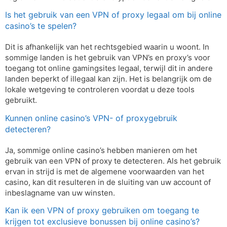
Is het gebruik van een VPN of proxy legaal om bij online
casino’s te spelen?
Dit is afhankelijk van het rechtsgebied waarin u woont. In
sommige landen is het gebruik van VPN’s en proxy’s voor
toegang tot online gamingsites legaal, terwijl dit in andere
landen beperkt of illegaal kan zijn. Het is belangrijk om de
lokale wetgeving te controleren voordat u deze tools
gebruikt.
Kunnen online casino’s VPN- of proxygebruik
detecteren?
Ja, sommige online casino’s hebben manieren om het
gebruik van een VPN of proxy te detecteren. Als het gebruik
ervan in strijd is met de algemene voorwaarden van het
casino, kan dit resulteren in de sluiting van uw account of
inbeslagname van uw winsten.
Kan ik een VPN of proxy gebruiken om toegang te
krijgen tot exclusieve bonussen bij online casino’s?