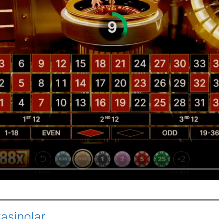
Casinolar