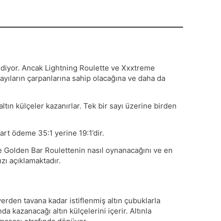
p ediyor. Ancak Lightning Roulette ve Xxxtreme
sayıların çarpanlarına sahip olacağına ve daha da
ltın külçeler kazanırlar. Tek bir sayı üzerine birden
dart ödeme 35:1 yerine 19:1’dir.
kale Golden Bar Roulettenin nasıl oynanacağını ve en
ızı açıklamaktadır.
yerden tavana kadar istiflenmiş altın çubuklarla
da kazanacağı altın külçelerini içerir. Altınla