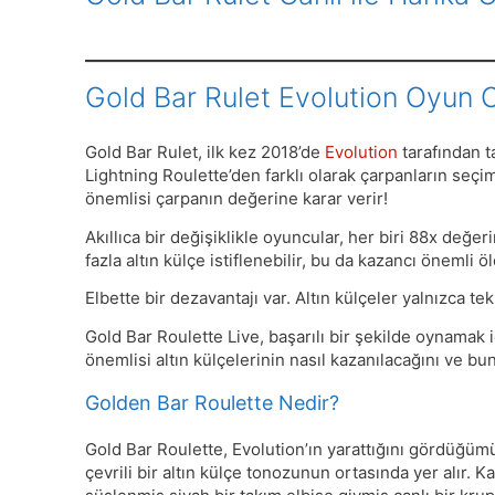
Gold Bar Rulet Evolution Oyun
Gold Bar Rulet, ilk kez 2018’de
Evolution
tarafından t
Lightning Roulette’den farklı olarak çarpanların seçi
önemlisi çarpanın değerine karar verir!
Akıllıca bir değişiklikle oyuncular, her biri 88x değe
fazla altın külçe istiflenebilir, bu da kazancı önemli öl
Elbette bir dezavantajı var. Altın külçeler yalnızca tek
Gold Bar Roulette Live, başarılı bir şekilde oynamak i
önemlisi altın külçelerinin nasıl kazanılacağını ve bun
Golden Bar Roulette Nedir?
Gold Bar Roulette, Evolution’ın yarattığını gördüğümü
çevrili bir altın külçe tonozunun ortasında yer alır. Ka