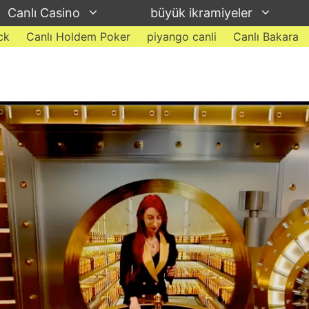
Canlı Casino
büyük ikramiyeler
ck
Canlı Holdem Poker
piyango canli
Canlı Bakara