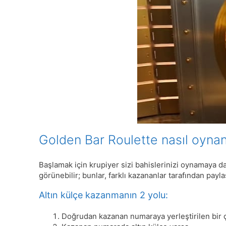
Golden Bar Roulette nasıl oynanır
Başlamak için krupiyer sizi bahislerinizi oynamaya dav
görünebilir; bunlar, farklı kazananlar tarafından payl
Altın külçe kazanmanın 2 yolu:
Doğrudan kazanan numaraya yerleştirilen bir çi