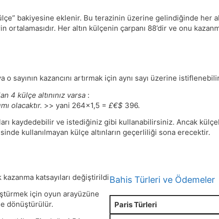
lçe” bakiyesine eklenir. Bu terazinin üzerine gelindiğinde her al
in ortalamasıdır. Her altın külçenin çarpanı 88’dir ve onu kazanm
eya o sayının kazancını artırmak için aynı sayı üzerine istiflenebilir
an 4 külçe altınınız varsa
:
mı olacaktır.
>> yani 264×1,5 =
£€$
396.
rı kaydedebilir ve istediğiniz gibi kullanabilirsiniz. Ancak külç
nde kullanılmayan külçe altınların geçerliliği sona erecektir.
 kazanma katsayıları değiştirildi
Bahis Türleri ve Ödemeler
üştürmek için oyun arayüzüne
se dönüştürülür.
Paris Türleri