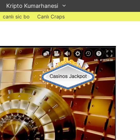
Kripto Kumarhanesi
canlı sic bo
Canlı Craps