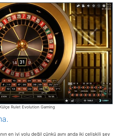
 Külçe Rulet Evolution Gaming
ma.
ın en iyi yolu değil çünkü aynı anda iki çelişkili şey