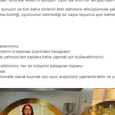
iyer, Gold Bar Ruleti’ni sunuyor. Oyun tek sıfırlı bir Avrupa rule
unuyor ve tüm bahis türlerini tekli bahislere dönüştürecek şeki
ma özelliği, oyuncunun belirlediği tur sayısı boyunca aynı bahis
zanırsınız.
hislerin ortalaması üzerinden hesaplanır.
izi yalnızca tam sayılara bahis yapmak için kullanabilirsiniz.
bilirsiniz, her bir külçenin katsayıları toplanır.
var.
tomatik olarak koymak için oyun arayüzünü yapılandırabilir ve yarı