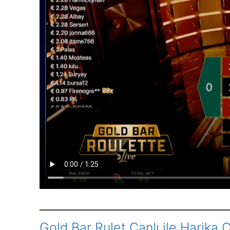
Gold Bar Rulet Canlı ile Harika 