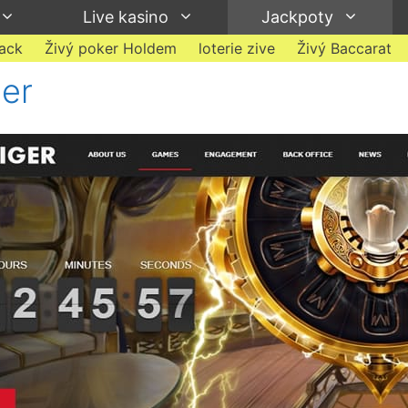
Live kasino
Jackpoty
jack
Živý poker Holdem
loterie zive
Živý Baccarat
ger