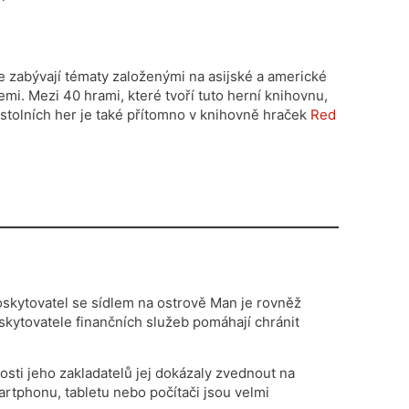
e zabývají tématy založenými na asijské a americké
mi. Mezi 40 hrami, které tvoří tuto herní knihovnu,
tolních her je také přítomno v knihovně hraček
Red
skytovatel se sídlem na ostrově Man je rovněž
oskytovatele finančních služeb pomáhají chránit
sti jeho zakladatelů jej dokázaly zvednout na
artphonu, tabletu nebo počítači jsou velmi