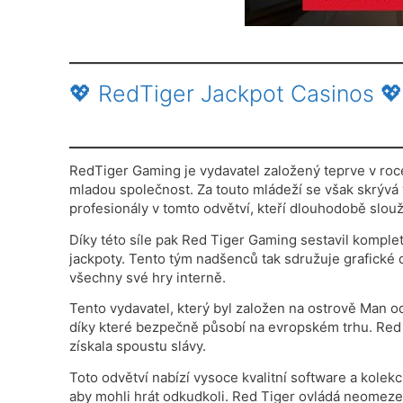
💖 RedTiger Jackpot Casinos 💖
RedTiger Gaming je vydavatel založený teprve v roce 
mladou společnost. Za touto mládeží se však skrývá v
profesionály v tomto odvětví, kteří dlouhodobě slouž
Díky této síle pak Red Tiger Gaming sestavil komplet
jackpoty. Tento tým nadšenců tak sdružuje grafické
všechny své hry interně.
Tento vydavatel, který byl založen na ostrově Man od
díky které bezpečně působí na evropském trhu. Red Ti
získala spoustu slávy.
Toto odvětví nabízí vysoce kvalitní software a kolekc
aby mohli hrát odkudkoli. Red Tiger ovládá neomezen