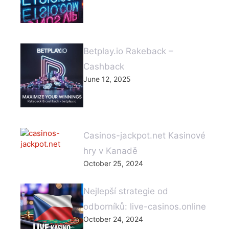
Betplay.io Rakeback –
Cashback
June 12, 2025
Casinos-jackpot.net Kasinové
hry v Kanadě
October 25, 2024
Nejlepší strategie od
odborníků: live-casinos.online
October 24, 2024