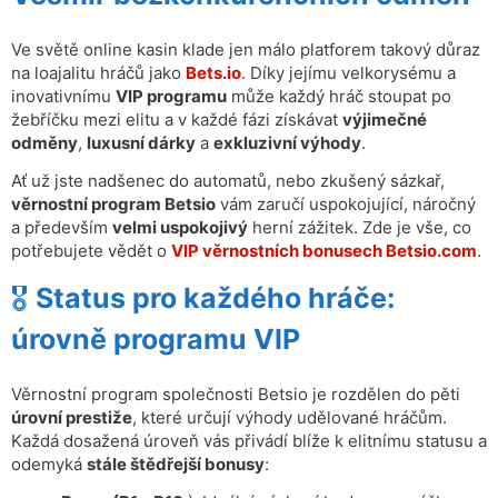
Ve světě online kasin klade jen málo platforem takový důraz
na loajalitu hráčů jako
Bets.io
. Díky jejímu velkorysému a
inovativnímu
VIP programu
může každý hráč stoupat po
žebříčku mezi elitu a v každé fázi získávat
výjimečné
odměny
,
luxusní dárky
a
exkluzivní výhody
.
Ať už jste nadšenec do automatů, nebo zkušený sázkař,
věrnostní program Betsio
vám zaručí uspokojující, náročný
a především
velmi uspokojivý
herní zážitek. Zde je vše, co
potřebujete vědět o
VIP věrnostních bonusech Betsio.com
.
🎖️
Status pro každého hráče:
úrovně programu VIP
Věrnostní program společnosti Betsio je rozdělen do pěti
úrovní prestiže
, které určují výhody udělované hráčům.
Každá dosažená úroveň vás přivádí blíže k elitnímu statusu a
odemyká
stále štědřejší bonusy
: