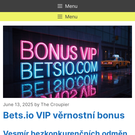
Skip
Menu
to
content
Menu
June 13, 2025
by
The Croupier
Bets.io VIP věrnostní bonus
Vesmír bezkonkurenčních odměn