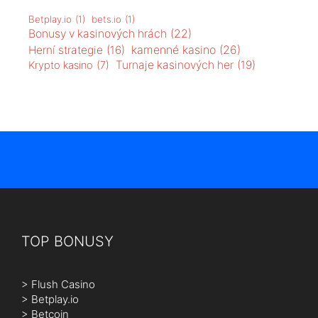
Betplay.io
(1)
bets.io
(1)
Bonusy v kasinových hrách
(22)
kamenné kasino
(26)
Herní strategie
(16)
Turnaje kasinových her
(19)
Krypto kasino
(7)
TOP BONUSY
>
Flush Casino
>
Betplay.io
>
Betcoin