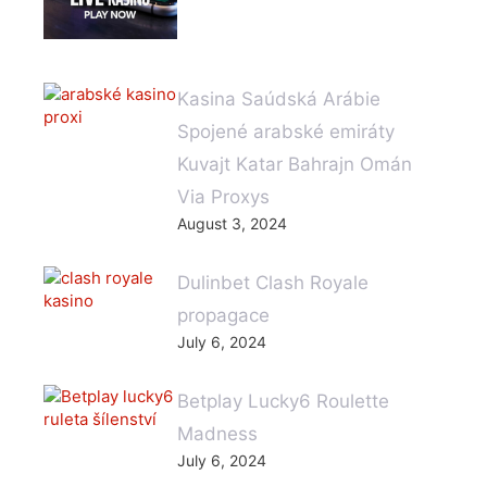
Kasina Saúdská Arábie
Spojené arabské emiráty
Kuvajt Katar Bahrajn Omán
Via Proxys
August 3, 2024
Dulinbet Clash Royale
propagace
July 6, 2024
Betplay Lucky6 Roulette
Madness
July 6, 2024