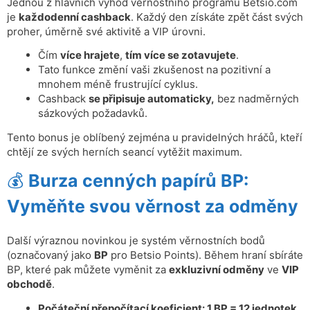
Jednou z hlavních výhod věrnostního programu Betsio.com
je
každodenní cashback
. Každý den získáte zpět část svých
proher, úměrně své aktivitě a VIP úrovni.
Čím
více hrajete
,
tím více se zotavujete
.
Tato funkce změní vaši zkušenost na pozitivní a
mnohem méně frustrující cyklus.
Cashback
se připisuje automaticky,
bez nadměrných
sázkových požadavků.
Tento bonus je oblíbený zejména u pravidelných hráčů, kteří
chtějí ze svých herních seancí vytěžit maximum.
💰
Burza cenných papírů BP:
Vyměňte svou věrnost za odměny
Další výraznou novinkou je systém věrnostních bodů
(označovaný jako
BP
pro Betsio Points). Během hraní sbíráte
BP, které pak můžete vyměnit za
exkluzivní odměny
ve
VIP
obchodě
.
Počáteční přepočítací koeficient: 1 BP = 12 jednotek
.