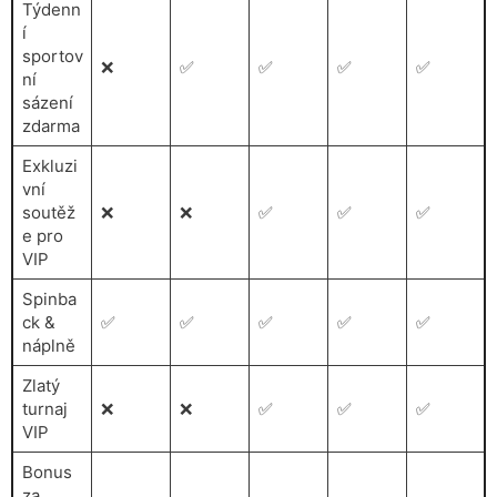
Týdenn
í
sportov
❌
✅
✅
✅
✅
ní
sázení
zdarma
Exkluzi
vní
soutěž
❌
❌
✅
✅
✅
e pro
VIP
Spinba
ck &
✅
✅
✅
✅
✅
náplně
Zlatý
turnaj
❌
❌
✅
✅
✅
VIP
Bonus
za