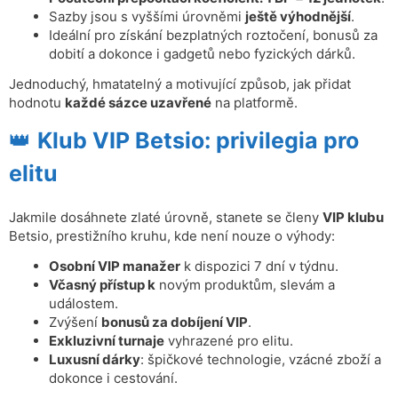
Sazby jsou s vyššími úrovněmi
ještě výhodnější
.
Ideální pro získání bezplatných roztočení, bonusů za
dobití a dokonce i gadgetů nebo fyzických dárků.
Jednoduchý, hmatatelný a motivující způsob, jak přidat
hodnotu
každé sázce uzavřené
na platformě.
👑
Klub VIP Betsio: privilegia pro
elitu
Jakmile dosáhnete zlaté úrovně, stanete se členy
VIP klubu
Betsio, prestižního kruhu, kde není nouze o výhody:
Osobní VIP manažer
k dispozici 7 dní v týdnu.
Včasný přístup k
novým produktům, slevám a
událostem.
Zvýšení
bonusů za dobíjení VIP
.
Exkluzivní turnaje
vyhrazené pro elitu.
Luxusní dárky
: špičkové technologie, vzácné zboží a
dokonce i cestování.