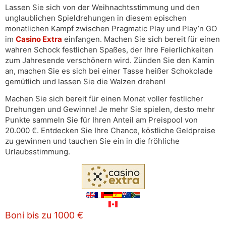
Lassen Sie sich von der Weihnachtsstimmung und den
unglaublichen Spieldrehungen in diesem epischen
monatlichen Kampf zwischen Pragmatic Play und Play’n GO
im
Casino Extra
einfangen. Machen Sie sich bereit für einen
wahren Schock festlichen Spaßes, der Ihre Feierlichkeiten
zum Jahresende verschönern wird. Zünden Sie den Kamin
an, machen Sie es sich bei einer Tasse heißer Schokolade
gemütlich und lassen Sie die Walzen drehen!
Machen Sie sich bereit für einen Monat voller festlicher
Drehungen und Gewinne! Je mehr Sie spielen, desto mehr
Punkte sammeln Sie für Ihren Anteil am Preispool von
20.000 €. Entdecken Sie Ihre Chance, köstliche Geldpreise
zu gewinnen und tauchen Sie ein in die fröhliche
Urlaubsstimmung.
Boni bis zu 1000 €