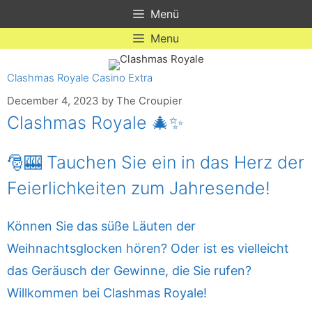
Skip
Menü
to
content
Menu
Clashmas Royale Casino Extra
December 4, 2023
by
The Croupier
Clashmas Royale 🎄✨
🎅🎰 Tauchen Sie ein in das Herz der
Feierlichkeiten zum Jahresende!
Können Sie das süße Läuten der
Weihnachtsglocken hören? Oder ist es vielleicht
das Geräusch der Gewinne, die Sie rufen?
Willkommen bei Clashmas Royale!