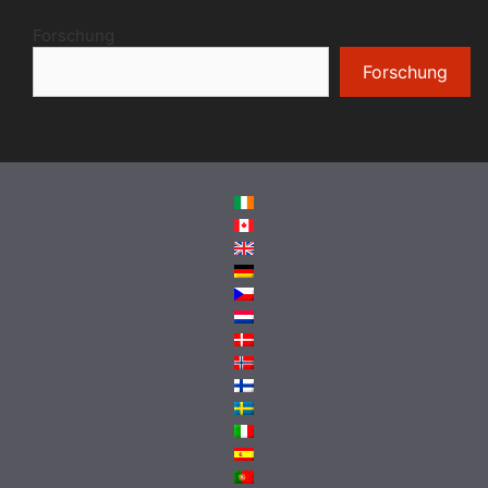
Forschung
Forschung