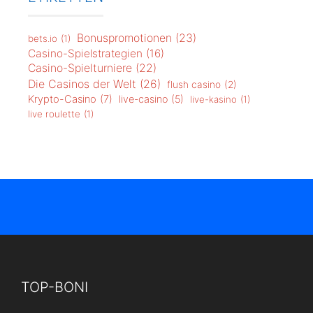
Bonuspromotionen
(23)
bets.io
(1)
Casino-Spielstrategien
(16)
Casino-Spielturniere
(22)
Die Casinos der Welt
(26)
flush casino
(2)
Krypto-Casino
(7)
live-casino
(5)
live-kasino
(1)
live roulette
(1)
TOP-BONI