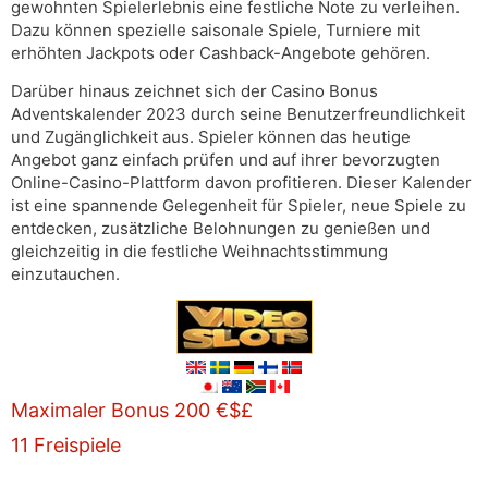
gewohnten Spielerlebnis eine festliche Note zu verleihen.
Dazu können spezielle saisonale Spiele, Turniere mit
erhöhten Jackpots oder Cashback-Angebote gehören.
Darüber hinaus zeichnet sich der Casino Bonus
Adventskalender 2023 durch seine Benutzerfreundlichkeit
und Zugänglichkeit aus. Spieler können das heutige
Angebot ganz einfach prüfen und auf ihrer bevorzugten
Online-Casino-Plattform davon profitieren. Dieser Kalender
ist eine spannende Gelegenheit für Spieler, neue Spiele zu
entdecken, zusätzliche Belohnungen zu genießen und
gleichzeitig in die festliche Weihnachtsstimmung
einzutauchen.
Maximaler Bonus 200 €$£
11 Freispiele