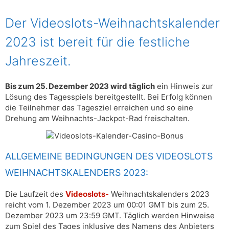
Der Videoslots-Weihnachtskalender
2023 ist bereit für die festliche
Jahreszeit.
Bis zum 25. Dezember 2023 wird täglich
ein Hinweis zur
Lösung des Tagesspiels bereitgestellt. Bei Erfolg können
die Teilnehmer das Tagesziel erreichen und so eine
Drehung am Weihnachts-Jackpot-Rad freischalten.
ALLGEMEINE BEDINGUNGEN DES VIDEOSLOTS
WEIHNACHTSKALENDERS 2023:
Die Laufzeit des
Videoslots-
Weihnachtskalenders 2023
reicht vom 1. Dezember 2023 um 00:01 GMT bis zum 25.
Dezember 2023 um 23:59 GMT. Täglich werden Hinweise
zum Spiel des Tages inklusive des Namens des Anbieters