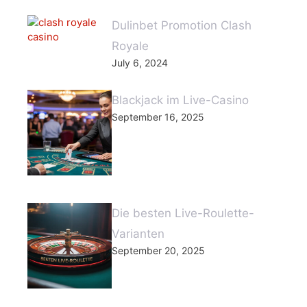
Dulinbet Promotion Clash
Royale
July 6, 2024
Blackjack im Live-Casino
September 16, 2025
Die besten Live-Roulette-
Varianten
September 20, 2025