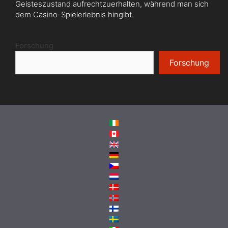
Geisteszustand aufrechtzuerhalten, während man sich
dem Casino-Spielerlebnis hingibt.
Forschung
Forschung