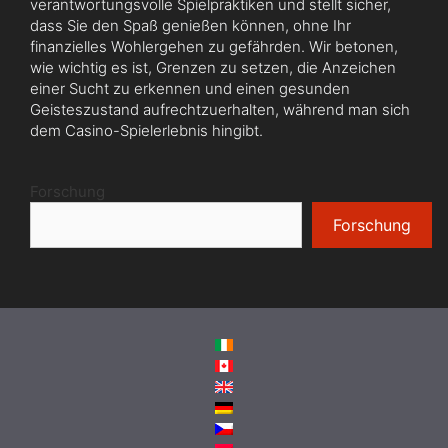
verantwortungsvolle Spielpraktiken und stellt sicher,
dass Sie den Spaß genießen können, ohne Ihr
finanzielles Wohlergehen zu gefährden. Wir betonen,
wie wichtig es ist, Grenzen zu setzen, die Anzeichen
einer Sucht zu erkennen und einen gesunden
Geisteszustand aufrechtzuerhalten, während man sich
dem Casino-Spielerlebnis hingibt.
Forschung
Forschung