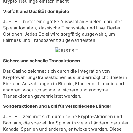
Krypto-Neulinge einfach macht.
Vielfalt und Qualität der Spiele
JUSTBIT bietet eine große Auswahl an Spielen, darunter
Spielautomaten, klassische Tischspiele und Live-Dealer-
Optionen. Jedes Spiel wird sorgfältig ausgewählt, um
Fairness und Transparenz zu gewährleisten.
Sichere und schnelle Transaktionen
Das Casino zeichnet sich durch die Integration von
Kryptowährungstransaktionen aus und ermöglicht Spielern
Ein- und Auszahlungen in Bitcoin, Ethereum, Litecoin und
anderen, wodurch schnelle, sichere und anonyme
Transaktionen gewährleistet werden.
Sonderaktionen und Boni für verschiedene Länder
JUSTBIT zeichnet sich durch seine Krypto-Aktionen und
Boni aus, die speziell für Spieler in vielen Ländern, darunter
Kanada, Spanien und anderen, entwickelt wurden. Diese