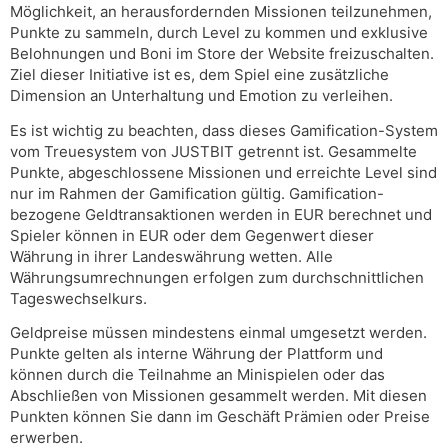
Möglichkeit, an herausfordernden Missionen teilzunehmen,
Punkte zu sammeln, durch Level zu kommen und exklusive
Belohnungen und Boni im Store der Website freizuschalten.
Ziel dieser Initiative ist es, dem Spiel eine zusätzliche
Dimension an Unterhaltung und Emotion zu verleihen.
Es ist wichtig zu beachten, dass dieses Gamification-System
vom Treuesystem von JUSTBIT getrennt ist. Gesammelte
Punkte, abgeschlossene Missionen und erreichte Level sind
nur im Rahmen der Gamification gültig. Gamification-
bezogene Geldtransaktionen werden in EUR berechnet und
Spieler können in EUR oder dem Gegenwert dieser
Währung in ihrer Landeswährung wetten. Alle
Währungsumrechnungen erfolgen zum durchschnittlichen
Tageswechselkurs.
Geldpreise müssen mindestens einmal umgesetzt werden.
Punkte gelten als interne Währung der Plattform und
können durch die Teilnahme an Minispielen oder das
Abschließen von Missionen gesammelt werden. Mit diesen
Punkten können Sie dann im Geschäft Prämien oder Preise
erwerben.