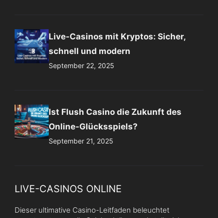
Live-Casinos mit Kryptos: Sicher,
schnell und modern
September 22, 2025
Ist Flush Casino die Zukunft des
Online-Glücksspiels?
September 21, 2025
LIVE-CASINOS ONLINE
Dieser ultimative Casino-Leitfaden beleuchtet