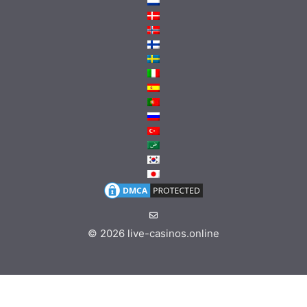
© 2026
live-casinos.online