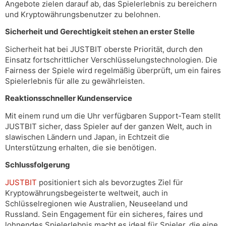
Angebote zielen darauf ab, das Spielerlebnis zu bereichern
und Kryptowährungsbenutzer zu belohnen.
Sicherheit und Gerechtigkeit stehen an erster Stelle
Sicherheit hat bei JUSTBIT oberste Priorität, durch den
Einsatz fortschrittlicher Verschlüsselungstechnologien. Die
Fairness der Spiele wird regelmäßig überprüft, um ein faires
Spielerlebnis für alle zu gewährleisten.
Reaktionsschneller Kundenservice
Mit einem rund um die Uhr verfügbaren Support-Team stellt
JUSTBIT sicher, dass Spieler auf der ganzen Welt, auch in
slawischen Ländern und Japan, in Echtzeit die
Unterstützung erhalten, die sie benötigen.
Schlussfolgerung
JUSTBIT
positioniert sich als bevorzugtes Ziel für
Kryptowährungsbegeisterte weltweit, auch in
Schlüsselregionen wie Australien, Neuseeland und
Russland. Sein Engagement für ein sicheres, faires und
lohnendes Spielerlebnis macht es ideal für Spieler, die eine