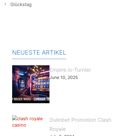
Glückstag
NEUESTE ARTIKEL
Empire.io-Turnier
June 10, 2025
Dulinbet Promotion Clash
Royale