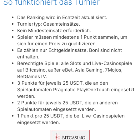
So funktioniert das Turnier
Das Ranking wird in Echtzeit aktualisiert.
Turniertyp: Gesamteinsätze.
Kein Mindesteinsatz erforderlich.
Spieler müssen mindestens 1 Punkt sammeln, um
sich für einen Preis zu qualifizieren.
Es zählen nur Echtgeldeinsätze. Boni sind nicht
enthalten.
Berechtigte Spiele: alle Slots und Live-Casinospiele
auf Bitcasino, außer eBet, Asia Gaming, 7Mojos,
BetGamesTV.
3 Punkte für jeweils 25 USDT, die an den
Spielautomaten Pragmatic Play/OneTouch eingesetzt
werden.
2 Punkte für jeweils 25 USDT, die an anderen
Spielautomaten eingesetzt werden.
1 Punkt pro 25 USDT, die bei Live-Casinospielen
eingesetzt werden.