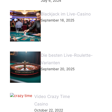
July 6, 2024
Blackjack im Live-Casino
September 16, 2025
Die besten Live-Roulette-
Varianten
September 20, 2025
Video Crazy Time
Casino
October 22, 2022