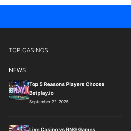
TOP CASINOS
NEWS
Top 5 Reasons Players Choose
Betplay.io
September 22, 2025
Live Casino vs RNG Games