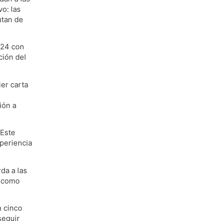
o: las
utan de
024 con
ción del
er carta
ión a
 Este
periencia
da a las
s como
n cinco
seguir