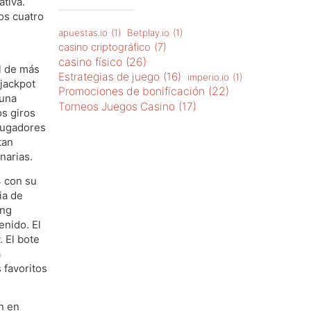
ativa.
os cuatro
apuestas.io
(1)
Betplay.io
(1)
casino criptográfico
(7)
casino físico
(26)
l de más
Estrategias de juego
(16)
imperio.io
(1)
 jackpot
Promociones de bonificación
(22)
 una
Torneos Juegos Casino
(17)
os giros
 jugadores
tan
narias.
4 con su
ia de
ing
enido. El
. El bote
a
 favoritos
n en