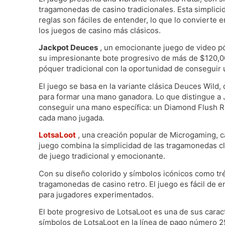
tragamonedas de casino tradicionales. Esta simplicid
reglas son fáciles de entender, lo que lo convierte e
los juegos de casino más clásicos.
Jackpot Deuces
, un emocionante juego de video pó
su impresionante bote progresivo de más de $120,00
póquer tradicional con la oportunidad de conseguir
El juego se basa en la variante clásica Deuces Wil
para formar una mano ganadora. Lo que distingue a J
conseguir una mano específica: un Diamond Flush Ro
cada mano jugada.
LotsaLoot
, una creación popular de Microgaming, c
juego combina la simplicidad de las tragamonedas c
de juego tradicional y emocionante.
Con su diseño colorido y símbolos icónicos como tréb
tragamonedas de casino retro. El juego es fácil de en
para jugadores experimentados.
El bote progresivo de LotsaLoot es una de sus caract
símbolos de LotsaLoot en la línea de pago número 2