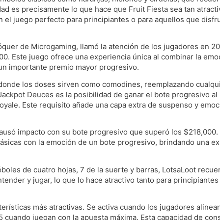
ad es precisamente lo que hace que Fruit Fiesta sea tan atractiv
n el juego perfecto para principiantes o para aquellos que disfr
quer de Microgaming, llamó la atención de los jugadores en 2
0. Este juego ofrece una experiencia única al combinar la emo
 un importante premio mayor progresivo.
d, donde los doses sirven como comodines, reemplazando cualqui
ackpot Deuces es la posibilidad de ganar el bote progresivo al
yale. Este requisito añade una capa extra de suspenso y emoc
ausó impacto con su bote progresivo que superó los $218,000.
lásicas con la emoción de un bote progresivo, brindando una ex
oles de cuatro hojas, 7 de la suerte y barras, LotsaLoot recuer
tender y jugar, lo que lo hace atractivo tanto para principiante
erísticas más atractivas. Se activa cuando los jugadores alinea
5 cuando juegan con la apuesta máxima. Esta capacidad de con