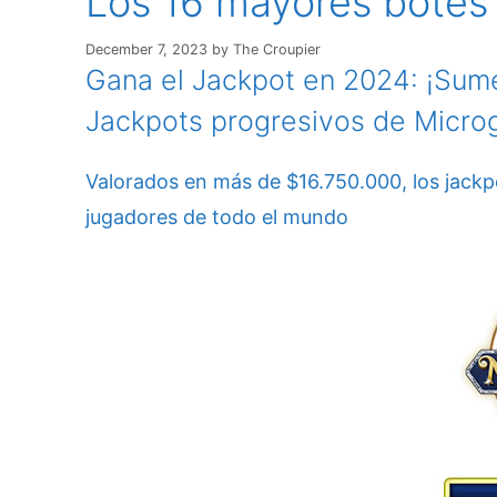
Los 16 mayores botes
December 7, 2023
by
The Croupier
Gana el Jackpot en 2024: ¡Sumé
Jackpots progresivos de Micro
Valorados en más de $16.750.000, los jack
jugadores de todo el mundo