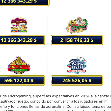
r de Microgaming, superó las expectativas en 2024 al alcanzar 
cautivador juego, conocido por convertir a los jugadores en mil
seño y funciones llenas de adrenalina. Con su lujoso tema de b