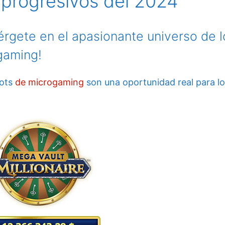
 progresivos del 2024
rgete en el apasionante universo de l
gaming!
pots
de microgaming
son una oportunidad real para l