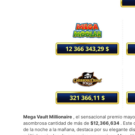
Mega Vault Millionaire
, el sensacional premio mayo
asombrosa cantidad de más de
$12,366,634
. Este 
de la noche a la mañana, destaca por su elegante di