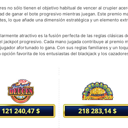
res no sólo tienen el objetivo habitual de vencer al crupier ace
dad de ganar el bote progresivo mientras juegan. Este premio m
tes, lo que añade una dimensión estratégica y un elemento ext
armente atractivo es la fusión perfecta de las reglas clásicas d
 el jackpot progresivo. Cada mano jugada contribuye al premio m
gador afortunado lo gana. Con sus reglas familiares y un toq
 opción favorita de los entusiastas del blackjack y los cazadore