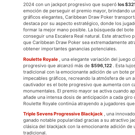
2024 con un jackpot progresivo que superó
los $32
emoción de perseguir el premio mayor, brindando un
gráficos elegantes, Caribbean Draw Poker transporta
destaca por su aspecto estratégico, donde los juga
formar la mejor mano posible. La búsqueda del bote
conseguir una Escalera Real natural. Este atractivo
que Caribbean Draw Poker sea extremadamente atrac
obtener importantes ganancias potenciales.
Roulette Royale
, una elegante variación del juego 
progresivo que alcanzó más de
$596,122
. Esta lujo
tradicional con la emocionante adición de un bote pr
impecables gráficos, recreando la atmósfera de un a
cautivador es el bote progresivo que aumenta con ca
monumentales. El premio mayor se activa cuando ap
añade una intensa dosis de anticipación a cada giro 
Roulette Royale continúa atrayendo a jugadores qu
Triple Sevens Progressive Blackjack
, una innovado
ganado notable popularidad gracias a su atractivo j
clásica del blackjack con la emocionante adición de 
tradicional.