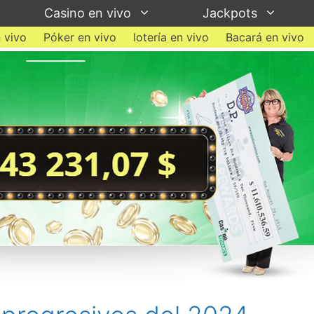
Casino en vivo
Jackpots
 vivo
Póker en vivo
lotería en vivo
Bacará en vivo