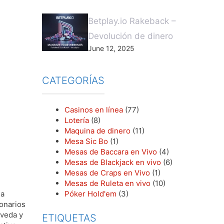
Betplay.io Rakeback –
Devolución de dinero
June 12, 2025
CATEGORÍAS
Casinos en línea
(77)
Lotería
(8)
Maquina de dinero
(11)
Mesa Sic Bo
(1)
Mesas de Baccara en Vivo
(4)
Mesas de Blackjack en vivo
(6)
Mesas de Craps en Vivo
(1)
Mesas de Ruleta en vivo
(10)
la
Póker Hold'em
(3)
lonarios
óveda y
ETIQUETAS