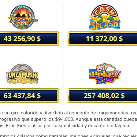
e un giro colorido y divertido al concepto de tragamonedas trad
progresivo que superó los $94,000. Aunque esta cantidad pued
 Fruit Fiesta atrae por su simplicidad y encanto nostálgico.
símbolos clásicos como naranjas, melones y ciruelas, que recuer