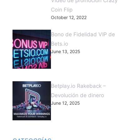
Vídeo de promoción Crazy
Coin Flip
October 12, 2022
Bono de Fidelidad VIP de
Bets.io
June 13, 2025
Betplay.io Rakeback –
Devolución de dinero
June 12, 2025