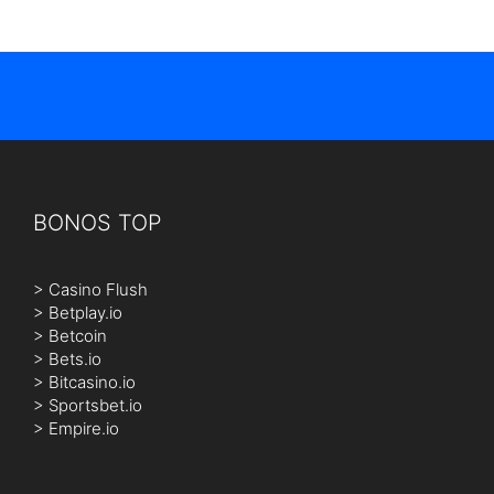
BONOS TOP
>
Casino Flush
>
Betplay.io
>
Betcoin
>
Bets.io
>
Bitcasino.io
>
Sportsbet.io
>
Empire.io