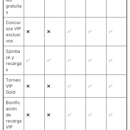
gratuita
s
Concur
sos VIP
❌
❌
✅
✅
✅
exclusi
vos
Spinba
ck y
✅
✅
✅
✅
✅
recarga
s
Torneo
VIP
❌
❌
✅
✅
✅
Gold
Bonific
ación
de
❌
❌
✅
✅
✅
recarga
VIP