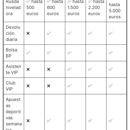
Rueda
✅ hasta
✅ hasta
✅ hasta
✅ hasta
hasta
nivelad
500
600
1.500
2.200
5.000
ora
euros
euros
euros
euros
euros
Devolu
ción
❌
✅
✅
✅
✅
diaria
Bolsa
✅
✅
✅
✅
✅
BP
Asisten
❌
❌
✅
✅
✅
te VIP
Club
❌
❌
✅
✅
✅
VIP
Apuest
as
deporti
vas
❌
✅
✅
✅
✅
semana
les