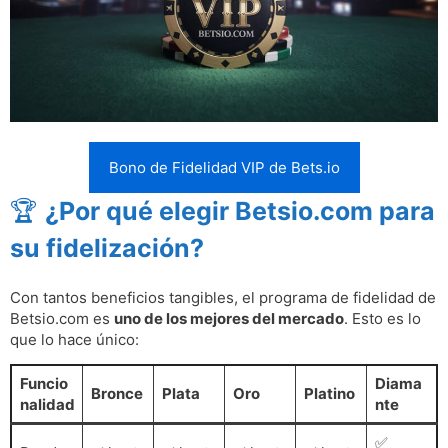
Bono de Fidelidad VIP de Bets.io
🏆
¿Por qué elegir Betsio.com para
su fidelización?
Con tantos beneficios tangibles, el programa de fidelidad de
Betsio.com es
uno de los mejores del mercado
. Esto es lo
que lo hace único:
Funcio
Diama
Bronce
Plata
Oro
Platino
nalidad
nte
✅