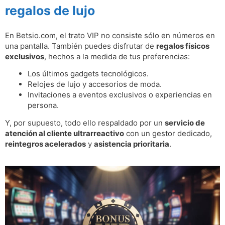
regalos de lujo
En Betsio.com, el trato VIP no consiste sólo en números en
una pantalla. También puedes disfrutar de
regalos físicos
exclusivos
, hechos a la medida de tus preferencias:
Los últimos gadgets tecnológicos.
Relojes de lujo y accesorios de moda.
Invitaciones a eventos exclusivos o experiencias en
persona.
Y, por supuesto, todo ello respaldado por un
servicio de
atención al cliente ultrarreactivo
con un gestor dedicado,
reintegros acelerados
y
asistencia prioritaria
.