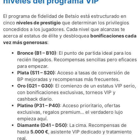
niveles del programa VIP
El programa de fidelidad de Betsio está estructurado en
cinco
niveles de prestigio
que determinan los privilegios
concedidos a los jugadores. Cada nivel que alcanzas te
acerca al estatus de élite y desbloquea
bonificaciones cada
vez más generosas
:
Bronce (B1 – B10)
: El punto de partida ideal para los
recién llegados. Recompensas sencillas pero eficaces
para empezar.
Plata (S11 – S20)
: Acceso a tasas de conversión de
BP mejoradas y recompensas más frecuentes.
Oro (G21 – G30)
: El comienzo de un estatus VIP serio,
con bonificaciones exclusivas, torneos VIP y
cashback diario.
Platino (P31 – P40)
: Acceso prioritario, ofertas
exclusivas, regalos premium… el verdadero lujo
empieza aquí.
Diamante (D41 – D50)
: La cima. Recompensas de
hasta
5.000 €
, asistente VIP dedicado y tratamiento
real.