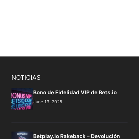
NOTICIAS
Bono de Fidelidad VIP de Bets.io
June 13, 2025
Betplay.io Rakeback – Devolución