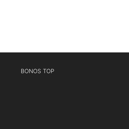
BONOS TOP