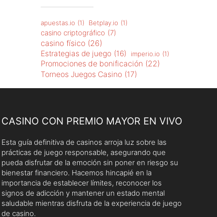
apuestas.io
(1)
Betplay.io
(1)
casino criptográfico
(7)
casino físico
(26)
Estrategias de juego
(16)
imperio.io
(1)
Promociones de bonificación
(22)
Torneos Juegos Casino
(17)
CASINO CON PREMIO MAYOR EN VIVO
Esta guía definitiva de casinos arroja luz sobre las
prácticas de juego responsable, asegurando que
pueda disfrutar de la emoción sin poner en riesgo su
bienestar financiero. Hacemos hincapié en la
importancia de establecer límites, reconocer los
signos de adicción y mantener un estado mental
saludable mientras disfruta de la experiencia de juego
de casino.