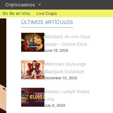
Criptocasinos
Sic Bo en Vivo
Live Craps
ÚLTIMOS ARTÍCULOS
Blackjack en vivo Vaya
pareja – Casino Extra
June 19, 2024
Miércoles Skylounge
Blackjack Dublinbet
December 10, 2023
Betplay Lucky6 Ruleta
Loca
July 6, 2024