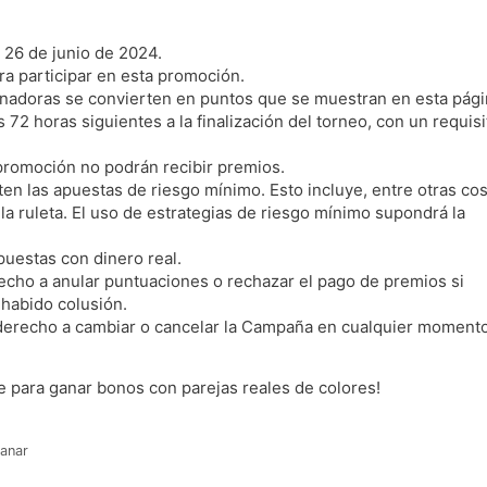
 26 de junio de 2024.
ra participar en esta promoción.
anadoras se convierten en puntos que se muestran en esta pági
72 horas siguientes a la finalización del torneo, con un requisi
 promoción no podrán recibir premios.
en las apuestas de riesgo mínimo. Esto incluye, entre otras cos
la ruleta. El uso de estrategias de riesgo mínimo supondrá la
puestas con dinero real.
cho a anular puntuaciones o rechazar el pago de premios si
habido colusión.
erecho a cambiar o cancelar la Campaña en cualquier momento
te para ganar bonos con parejas reales de colores!
ganar