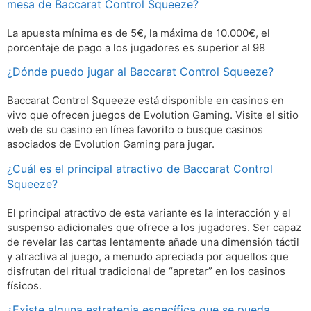
mesa de Baccarat Control Squeeze?
La apuesta mínima es de 5€, la máxima de 10.000€, el
porcentaje de pago a los jugadores es superior al 98
¿Dónde puedo jugar al Baccarat Control Squeeze?
Baccarat Control Squeeze está disponible en casinos en
vivo que ofrecen juegos de Evolution Gaming. Visite el sitio
web de su casino en línea favorito o busque casinos
asociados de Evolution Gaming para jugar.
¿Cuál es el principal atractivo de Baccarat Control
Squeeze?
El principal atractivo de esta variante es la interacción y el
suspenso adicionales que ofrece a los jugadores. Ser capaz
de revelar las cartas lentamente añade una dimensión táctil
y atractiva al juego, a menudo apreciada por aquellos que
disfrutan del ritual tradicional de “apretar” en los casinos
físicos.
¿Existe alguna estrategia específica que se pueda