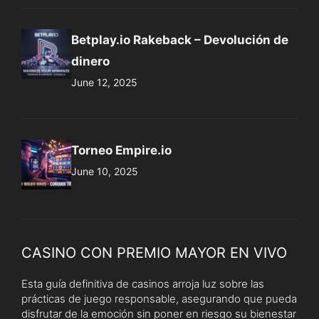
Betplay.io Rakeback – Devolución de
dinero
June 12, 2025
Torneo Empire.io
June 10, 2025
CASINO CON PREMIO MAYOR EN VIVO
Esta guía definitiva de casinos arroja luz sobre las
prácticas de juego responsable, asegurando que pueda
disfrutar de la emoción sin poner en riesgo su bienestar