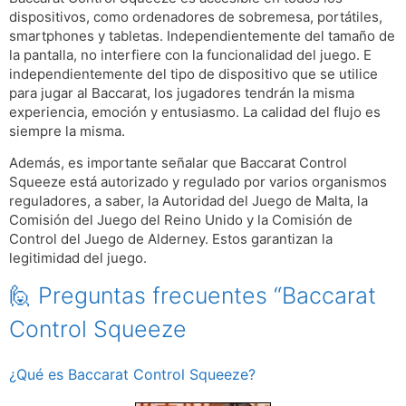
dispositivos, como ordenadores de sobremesa, portátiles,
smartphones y tabletas. Independientemente del tamaño de
la pantalla, no interfiere con la funcionalidad del juego. E
independientemente del tipo de dispositivo que se utilice
para jugar al Baccarat, los jugadores tendrán la misma
experiencia, emoción y entusiasmo. La calidad del flujo es
siempre la misma.
Además, es importante señalar que Baccarat Control
Squeeze está autorizado y regulado por varios organismos
reguladores, a saber, la Autoridad del Juego de Malta, la
Comisión del Juego del Reino Unido y la Comisión de
Control del Juego de Alderney. Estos garantizan la
legitimidad del juego.
🙋 Preguntas frecuentes “Baccarat
Control Squeeze
¿Qué es Baccarat Control Squeeze?