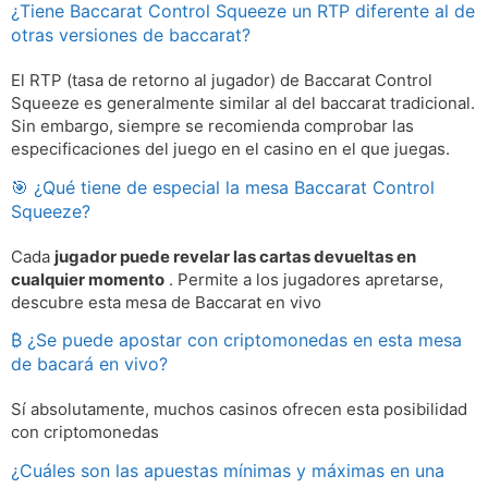
¿Tiene Baccarat Control Squeeze un RTP diferente al de
otras versiones de baccarat?
El RTP (tasa de retorno al jugador) de Baccarat Control
Squeeze es generalmente similar al del baccarat tradicional.
Sin embargo, siempre se recomienda comprobar las
especificaciones del juego en el casino en el que juegas.
🎯 ¿Qué tiene de especial la mesa Baccarat Control
Squeeze?
Cada
jugador puede revelar las cartas devueltas en
cualquier momento
. Permite a los jugadores apretarse,
descubre esta mesa de Baccarat en vivo
₿ ¿Se puede apostar con criptomonedas en esta mesa
de bacará en vivo?
Sí absolutamente, muchos casinos ofrecen esta posibilidad
con criptomonedas
¿Cuáles son las apuestas mínimas y máximas en una