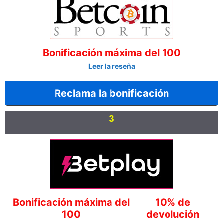
Bonificación máxima del 100
Leer la reseña
Reclama la bonificación
3
Bonificación máxima del
10% de
100
devolución