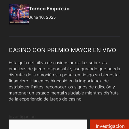
Torneo Empire.io
June 10, 2025
CASINO CON PREMIO MAYOR EN VIVO
Esta guía definitiva de casinos arroja luz sobre las
prácticas de juego responsable, asegurando que pueda
disfrutar de la emoción sin poner en riesgo su bienestar
financiero. Hacemos hincapié en la importancia de
establecer límites, reconocer los signos de adicción y
mantener un estado mental saludable mientras disfruta
de la experiencia de juego de casino.
Investigación
Investigación