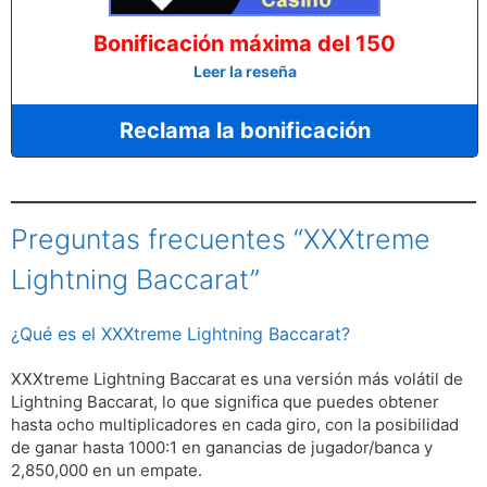
Bonificación máxima del 150
Leer la reseña
Reclama la bonificación
Preguntas frecuentes “XXXtreme
Lightning Baccarat”
¿Qué es el XXXtreme Lightning Baccarat?
XXXtreme Lightning Baccarat es una versión más volátil de
Lightning Baccarat, lo que significa que puedes obtener
hasta ocho multiplicadores en cada giro, con la posibilidad
de ganar hasta 1000:1 en ganancias de jugador/banca y
2,850,000 en un empate.