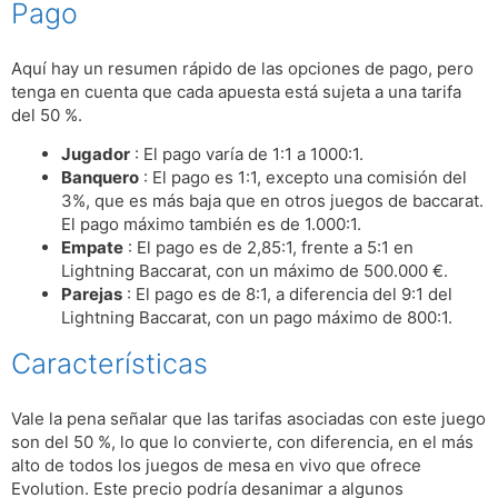
Pago
Aquí hay un resumen rápido de las opciones de pago, pero
tenga en cuenta que cada apuesta está sujeta a una tarifa
del 50 %.
Jugador
: El pago varía de 1:1 a 1000:1.
Banquero
: El pago es 1:1, excepto una comisión del
3%, que es más baja que en otros juegos de baccarat.
El pago máximo también es de 1.000:1.
Empate
: El pago es de 2,85:1, frente a 5:1 en
Lightning Baccarat, con un máximo de 500.000 €.
Parejas
: El pago es de 8:1, a diferencia del 9:1 del
Lightning Baccarat, con un pago máximo de 800:1.
Características
Vale la pena señalar que las tarifas asociadas con este juego
son del 50 %, lo que lo convierte, con diferencia, en el más
alto de todos los juegos de mesa en vivo que ofrece
Evolution. Este precio podría desanimar a algunos