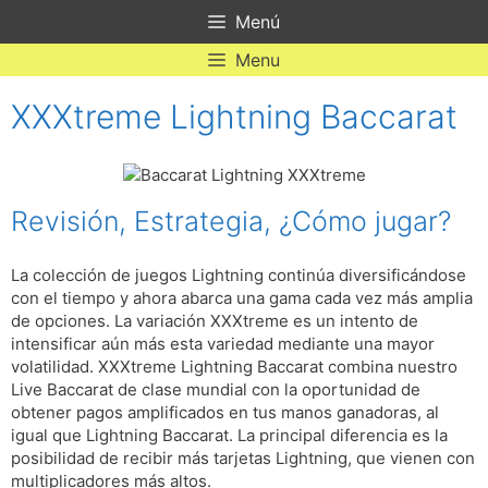
Skip
Menú
to
content
Menu
XXXtreme Lightning Baccarat
Revisión, Estrategia, ¿Cómo jugar?
La colección de juegos Lightning continúa diversificándose
con el tiempo y ahora abarca una gama cada vez más amplia
de opciones. La variación XXXtreme es un intento de
intensificar aún más esta variedad mediante una mayor
volatilidad. XXXtreme Lightning Baccarat combina nuestro
Live Baccarat de clase mundial con la oportunidad de
obtener pagos amplificados en tus manos ganadoras, al
igual que Lightning Baccarat. La principal diferencia es la
posibilidad de recibir más tarjetas Lightning, que vienen con
multiplicadores más altos.