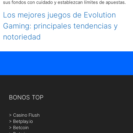
sus fondos con cuidado y establezcan límites de apuestas.
Los mejores juegos de Evolution
Gaming: principales tendencias y
notoriedad
BONOS TOP
>
Casino Flush
>
Betplay.io
>
Betcoin