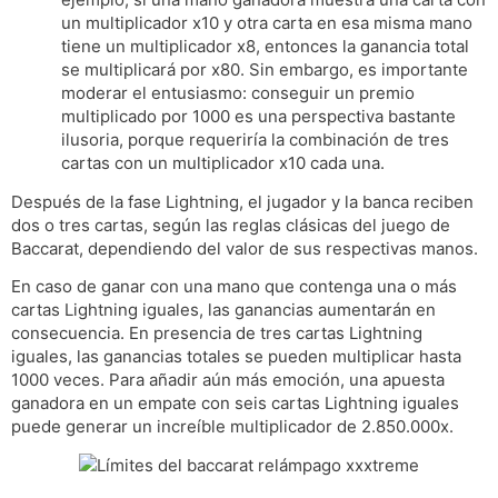
un multiplicador x10 y otra carta en esa misma mano
tiene un multiplicador x8, entonces la ganancia total
se multiplicará por x80. Sin embargo, es importante
moderar el entusiasmo: conseguir un premio
multiplicado por 1000 es una perspectiva bastante
ilusoria, porque requeriría la combinación de tres
cartas con un multiplicador x10 cada una.
Después de la fase Lightning, el jugador y la banca reciben
dos o tres cartas, según las reglas clásicas del juego de
Baccarat, dependiendo del valor de sus respectivas manos.
En caso de ganar con una mano que contenga una o más
cartas Lightning iguales, las ganancias aumentarán en
consecuencia. En presencia de tres cartas Lightning
iguales, las ganancias totales se pueden multiplicar hasta
1000 veces. Para añadir aún más emoción, una apuesta
ganadora en un empate con seis cartas Lightning iguales
puede generar un increíble multiplicador de 2.850.000x.