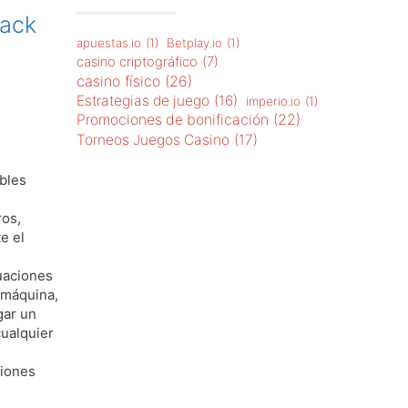
lack
apuestas.io
(1)
Betplay.io
(1)
casino criptográfico
(7)
casino físico
(26)
Estrategias de juego
(16)
imperio.io
(1)
Promociones de bonificación
(22)
Torneos Juegos Casino
(17)
ables
ros,
e el
uaciones
 máquina,
gar un
cualquier
ciones