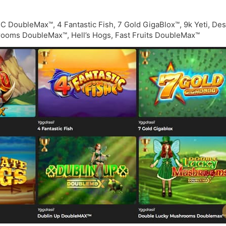
C DoubleMax™, 4 Fantastic Fish, 7 Gold GigaBlox™, 9k Yeti, De
ooms DoubleMax™, Hell’s Hogs, Fast Fruits DoubleMax™