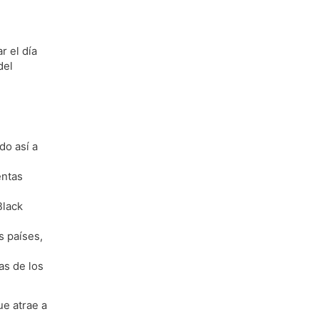
r el día
del
do así a
entas
Black
s países,
as de los
e atrae a