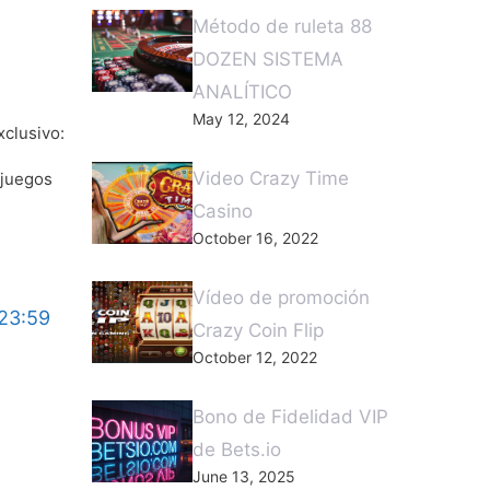
Método de ruleta 88
DOZEN SISTEMA
ANALÍTICO
May 12, 2024
clusivo:
Video Crazy Time
 juegos
Casino
October 16, 2022
Vídeo de promoción
 23:59
Crazy Coin Flip
October 12, 2022
Bono de Fidelidad VIP
de Bets.io
June 13, 2025