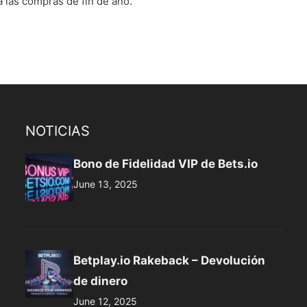
 las compras de fin de año.
NOTICIAS
Bono de Fidelidad VIP de Bets.io
June 13, 2025
Betplay.io Rakeback – Devolución
de dinero
June 12, 2025