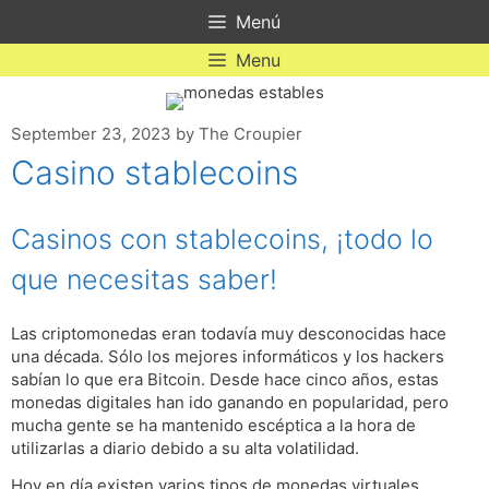
Skip
Menú
to
content
Menu
September 23, 2023
by
The Croupier
Casino stablecoins
Casinos con stablecoins, ¡todo lo
que necesitas saber!
Las criptomonedas eran todavía muy desconocidas hace
una década. Sólo los mejores informáticos y los hackers
sabían lo que era Bitcoin. Desde hace cinco años, estas
monedas digitales han ido ganando en popularidad, pero
mucha gente se ha mantenido escéptica a la hora de
utilizarlas a diario debido a su alta volatilidad.
Hoy en día existen varios tipos de monedas virtuales.