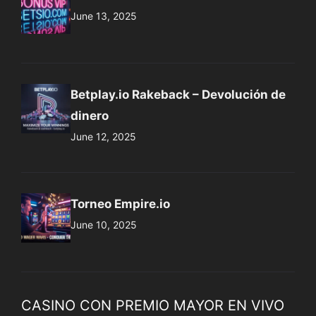
June 13, 2025
Betplay.io Rakeback – Devolución de
dinero
June 12, 2025
Torneo Empire.io
June 10, 2025
CASINO CON PREMIO MAYOR EN VIVO