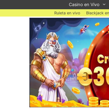
Skip
Casino en Vivo
to
content
Ruleta en vivo
Blackjack en