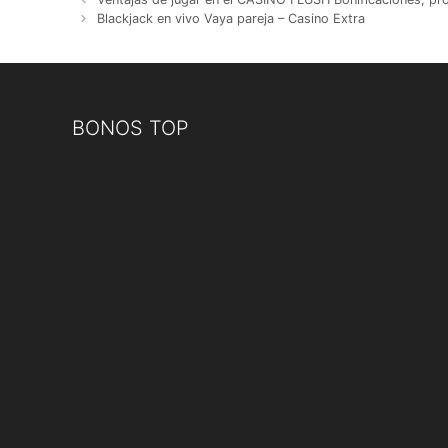
Blackjack en vivo Vaya pareja – Casino Extra
BONOS TOP