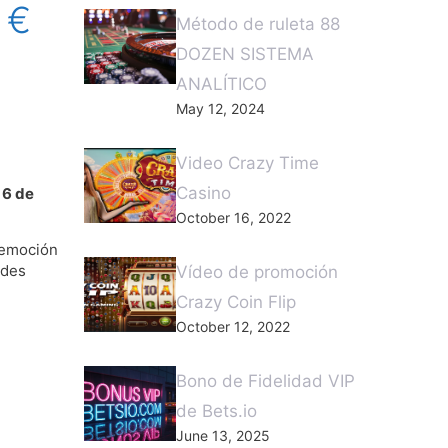
 €
Método de ruleta 88
DOZEN SISTEMA
ANALÍTICO
May 12, 2024
Video Crazy Time
Casino
l
6 de
October 16, 2022
a emoción
ndes
Vídeo de promoción
Crazy Coin Flip
October 12, 2022
Bono de Fidelidad VIP
de Bets.io
June 13, 2025