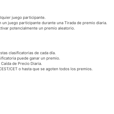
lquier juego participante.
n un juego participante durante una Tirada de premio diaria.
ctivar potencialmente un premio aleatorio.
stas clasificatorias de cada día.
sificatoria puede ganar un premio.
 Caída de Precio Diaria.
9 CEST/CET o hasta que se agoten todos los premios.