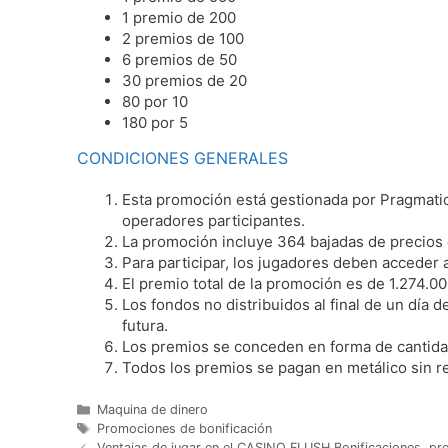
1 premio de 200
2 premios de 100
6 premios de 50
30 premios de 20
80 por 10
180 por 5
CONDICIONES GENERALES
Esta promoción está gestionada por Pragmatic P
operadores participantes.
La promoción incluye 364 bajadas de precios di
Para participar, los jugadores deben acceder a
El premio total de la promoción es de 1.274.0
Los fondos no distribuidos al final de un día 
futura.
Los premios se conceden en forma de cantidade
Todos los premios se pagan en metálico sin r
Categories
Maquina de dinero
Tags
Promociones de bonificación
Ventajas de jugar en el CASINO FLUSH Bonificaciones, p