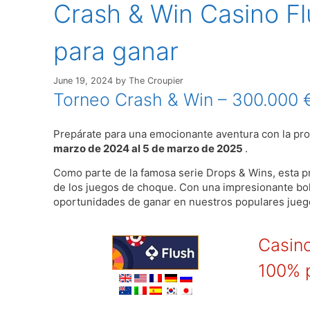
Crash & Win Casino F
para ganar
June 19, 2024
by
The Croupier
Torneo Crash & Win – 300.000 
Prepárate para una emocionante aventura con la pro
marzo de 2024 al 5 de marzo de 2025
.
Como parte de la famosa serie Drops & Wins, esta pr
de los juegos de choque. Con una impresionante bol
oportunidades de ganar en nuestros populares juego
Casino
100% 