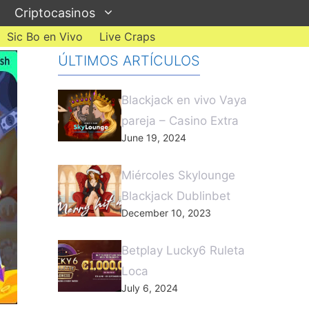
Criptocasinos
Sic Bo en Vivo
Live Craps
ÚLTIMOS ARTÍCULOS
Blackjack en vivo Vaya
pareja – Casino Extra
June 19, 2024
Miércoles Skylounge
Blackjack Dublinbet
December 10, 2023
Betplay Lucky6 Ruleta
Loca
July 6, 2024