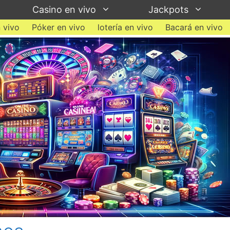
Casino en vivo
Jackpots
 vivo
Póker en vivo
lotería en vivo
Bacará en vivo