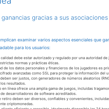
nea
ganancias gracias a sus asociaciones
e implican examinar varios aspectos esenciales que ga
adable para los usuarios:
e calidad debe estar autorizado y regulado por una autoridad de
estrictas normas y prácticas éticas.
ad de los datos personales y financieros de los jugadores es pri
e cifrado avanzadas como SSL para proteger la información del u
 deben ser justos, con generadores de números aleatorios (RN
 los resultados.
o en línea ofrece una amplia gama de juegos, incluidas tragamo
 de desarrolladores de software acreditados.
 retiro deben ser diversos, confiables y convenientes, incluidas
mente criptomonedas.
 cliente eficiente y accesible, idealmente disponible las 24 hora