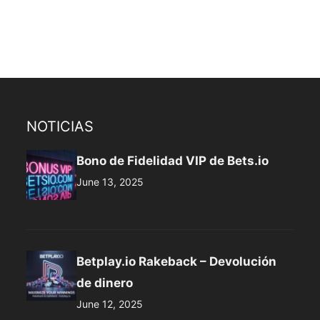
NOTICIAS
Bono de Fidelidad VIP de Bets.io
June 13, 2025
Betplay.io Rakeback – Devolución
de dinero
June 12, 2025