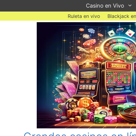
Skip
Casino en Vivo
to
content
Ruleta en vivo
Blackjack en