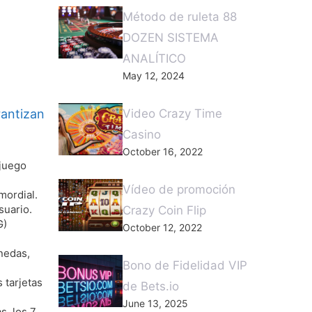
Método de ruleta 88
DOZEN SISTEMA
ANALÍTICO
May 12, 2024
Video Crazy Time
rantizan
Casino
October 16, 2022
 juego
Vídeo de promoción
mordial.
suario.
Crazy Coin Flip
G)
October 12, 2022
nedas,
Bono de Fidelidad VIP
 tarjetas
de Bets.io
June 13, 2025
s, los 7