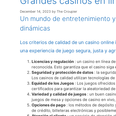
Grandes casinos en lí
December 14, 2023
by
The Croupier
Un mundo de entretenimiento y 
dinámicas
Los criterios de calidad de un casino onlin
una experiencia de juego segura, justa y agr
Licencias y regulación
: un casino en línea d
reconocida. Esto garantiza que el casino siga 
Seguridad y protección de datos
: la segurid
Los casinos de calidad utilizan tecnologías d
Equidad de los Juegos
: Los juegos ofrecidos
certificados para garantizar la aleatoriedad de
Variedad y calidad de juegos
: un buen casin
juegos de mesa y opciones de casino en vivo,
Opciones de pago
: los métodos de depósito y
de crédito, billeteras electrónicas y posible
Atención al cliente
: un servicio de atención al