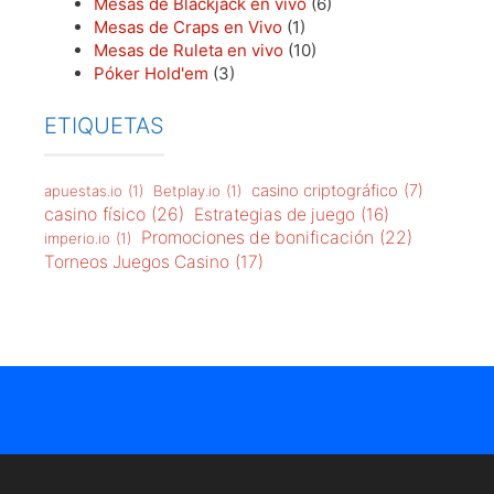
Mesas de Blackjack en vivo
(6)
Mesas de Craps en Vivo
(1)
Mesas de Ruleta en vivo
(10)
Póker Hold'em
(3)
ETIQUETAS
casino criptográfico
(7)
apuestas.io
(1)
Betplay.io
(1)
casino físico
(26)
Estrategias de juego
(16)
Promociones de bonificación
(22)
imperio.io
(1)
Torneos Juegos Casino
(17)