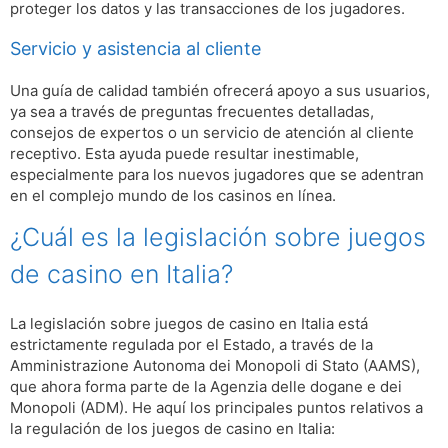
proteger los datos y las transacciones de los jugadores.
Servicio y asistencia al cliente
Una guía de calidad también ofrecerá apoyo a sus usuarios,
ya sea a través de preguntas frecuentes detalladas,
consejos de expertos o un servicio de atención al cliente
receptivo. Esta ayuda puede resultar inestimable,
especialmente para los nuevos jugadores que se adentran
en el complejo mundo de los casinos en línea.
¿Cuál es la legislación sobre juegos
de casino en Italia?
La legislación sobre juegos de casino en Italia está
estrictamente regulada por el Estado, a través de la
Amministrazione Autonoma dei Monopoli di Stato (AAMS),
que ahora forma parte de la Agenzia delle dogane e dei
Monopoli (ADM). He aquí los principales puntos relativos a
la regulación de los juegos de casino en Italia: