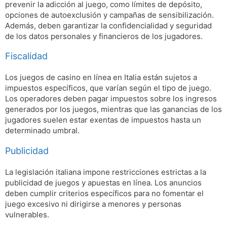
prevenir la adicción al juego, como límites de depósito,
opciones de autoexclusión y campañas de sensibilización.
Además, deben garantizar la confidencialidad y seguridad
de los datos personales y financieros de los jugadores.
Fiscalidad
Los juegos de casino en línea en Italia están sujetos a
impuestos específicos, que varían según el tipo de juego.
Los operadores deben pagar impuestos sobre los ingresos
generados por los juegos, mientras que las ganancias de los
jugadores suelen estar exentas de impuestos hasta un
determinado umbral.
Publicidad
La legislación italiana impone restricciones estrictas a la
publicidad de juegos y apuestas en línea. Los anuncios
deben cumplir criterios específicos para no fomentar el
juego excesivo ni dirigirse a menores y personas
vulnerables.