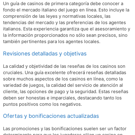
Un guía de casinos de primera categoría debe conocer a
fondo el mercado italiano del juego en línea. Esto incluye la
comprensión de las leyes y normativas locales, las
tendencias del mercado y las preferencias de los agentes
italianos. Esta experiencia garantiza que el asesoramiento y
la información proporcionados no sólo sean precisos, sino
también pertinentes para los agentes locales.
Revisiones detalladas y objetivas
La calidad y objetividad de las reseñas de los casinos son
cruciales. Una guía excelente ofrecerá reseñas detalladas
sobre muchos aspectos de los casinos en línea, como la
variedad de juegos, la calidad del servicio de atención al
cliente, las opciones de pago y la seguridad. Estas reseñas
deben ser honestas e imparciales, destacando tanto los
puntos positivos como los negativos.
Ofertas y bonificaciones actualizadas
Las promociones y las bonificaciones suelen ser un factor
determinante para que los jugadores elijan un casino en