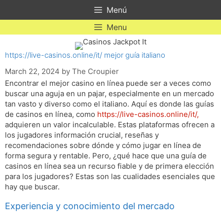
Skip
Menú
to
content
Menu
https://live-casinos.online/it/ mejor guía italiano
March 22, 2024
by
The Croupier
Encontrar el mejor casino en línea puede ser a veces como
buscar una aguja en un pajar, especialmente en un mercado
tan vasto y diverso como el italiano. Aquí es donde las guías
de casinos en línea, como
https://live-casinos.online/it/,
adquieren un valor incalculable. Estas plataformas ofrecen a
los jugadores información crucial, reseñas y
recomendaciones sobre dónde y cómo jugar en línea de
forma segura y rentable. Pero, ¿qué hace que una guía de
casinos en línea sea un recurso fiable y de primera elección
para los jugadores? Estas son las cualidades esenciales que
hay que buscar.
Experiencia y conocimiento del mercado