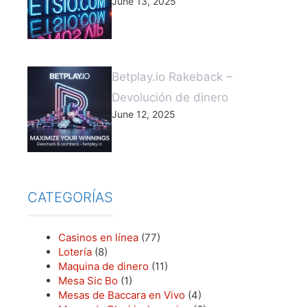
June 13, 2025
Betplay.io Rakeback –
Devolución de dinero
June 12, 2025
CATEGORÍAS
Casinos en línea
(77)
Lotería
(8)
Maquina de dinero
(11)
Mesa Sic Bo
(1)
Mesas de Baccara en Vivo
(4)